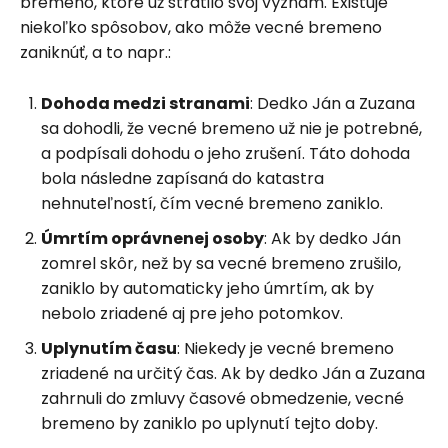
bremeno, ktoré už stratilo svoj význam. Existuje
niekoľko spôsobov, ako môže vecné bremeno
zaniknúť, a to napr.:
Dohoda medzi stranami
: Dedko Ján a Zuzana
sa dohodli, že vecné bremeno už nie je potrebné,
a podpísali dohodu o jeho zrušení. Táto dohoda
bola následne zapísaná do katastra
nehnuteľností, čím vecné bremeno zaniklo.
Úmrtím oprávnenej osoby
: Ak by dedko Ján
zomrel skôr, než by sa vecné bremeno zrušilo,
zaniklo by automaticky jeho úmrtím, ak by
nebolo zriadené aj pre jeho potomkov.
Uplynutím času
: Niekedy je vecné bremeno
zriadené na určitý čas. Ak by dedko Ján a Zuzana
zahrnuli do zmluvy časové obmedzenie, vecné
bremeno by zaniklo po uplynutí tejto doby.