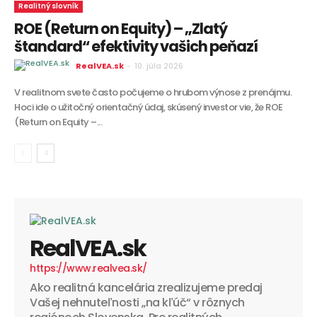
Realitný slovník
ROE (Return on Equity) – „Zlatý
štandard“ efektivity vašich peňazí
RealVEA.sk
-
10. júla 2026
V realitnom svete často počujeme o hrubom výnose z prenájmu.
Hoci ide o užitočný orientačný údaj, skúsený investor vie, že ROE
(Return on Equity –...
RealVEA.sk
https://www.realvea.sk/
Ako realitná kancelária zrealizujeme predaj
Vašej nehnuteľnosti „na kľúč“ v rôznych