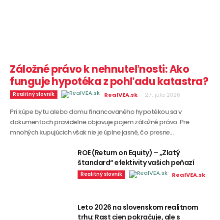
Záložné právo k nehnuteľnosti: Ako
funguje hypotéka z pohľadu katastra?
Realitný slovník
RealVEA.sk
-
27. júla 2026
Pri kúpe bytu alebo domu financovaného hypotékou sa v
dokumentoch pravidelne objavuje pojem záložné právo. Pre
mnohých kupujúcich však nie je úplne jasné, čo presne...
ROE (Return on Equity) – „Zlatý
štandard“ efektivity vašich peňazí
Realitný slovník
RealVEA.sk
Leto 2026 na slovenskom realitnom
trhu: Rast cien pokračuje, ale s