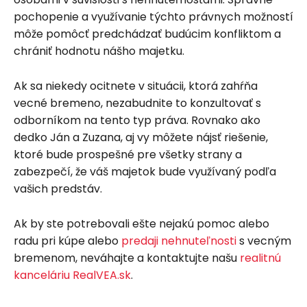
pochopenie a využívanie týchto právnych možností
môže pomôcť predchádzať budúcim konfliktom a
chrániť hodnotu nášho majetku.
Ak sa niekedy ocitnete v situácii, ktorá zahŕňa
vecné bremeno, nezabudnite to konzultovať s
odborníkom na tento typ práva. Rovnako ako
dedko Ján a Zuzana, aj vy môžete nájsť riešenie,
ktoré bude prospešné pre všetky strany a
zabezpečí, že váš majetok bude využívaný podľa
vašich predstáv.
Ak by ste potrebovali ešte nejakú pomoc alebo
radu pri kúpe alebo
predaji nehnuteľnosti
s vecným
bremenom, neváhajte a kontaktujte našu
realitnú
kanceláriu RealVEA.sk
.