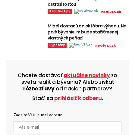
ostražitosťou
Realitné tipy
RealVEA.sk
Mladí dostanú od októbra výhodu. Na
prvé bývanie im bude stačiť menej
vlastných peňazí
Hypotéky
RealVEA.sk
Chcete dostávať
aktuálne novinky
zo
sveta realít a bývania? Alebo získať
rôzne zľavy
od našich partnerov?
Stačí sa
prihlásiť k odberu
.
Zadajte Vašu e-mail adresu: