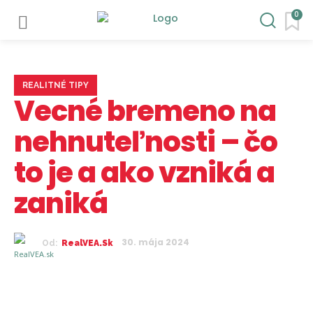
0
REALITNÉ TIPY
Vecné bremeno na
nehnuteľnosti – čo
to je a ako vzniká a
zaniká
30. mája 2024
Od:
RealVEA.sk