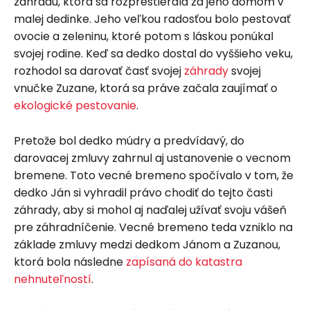
záhradu, ktorá sa rozprestierala za jeho domom v
malej dedinke. Jeho veľkou radosťou bolo pestovať
ovocie a zeleninu, ktoré potom s láskou ponúkal
svojej rodine. Keď sa dedko dostal do vyššieho veku,
rozhodol sa darovať časť svojej
záhrady
svojej
vnučke Zuzane, ktorá sa práve začala zaujímať o
ekologické pestovanie
.
Pretože bol dedko múdry a predvídavý, do
darovacej zmluvy zahrnul aj ustanovenie o vecnom
bremene. Toto vecné bremeno spočívalo v tom, že
dedko Ján si vyhradil právo chodiť do tejto časti
záhrady, aby si mohol aj naďalej užívať svoju vášeň
pre záhradníčenie. Vecné bremeno teda vzniklo na
základe zmluvy medzi dedkom Jánom a Zuzanou,
ktorá bola následne
zapísaná do katastra
nehnuteľností
.