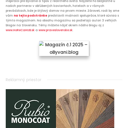
inšpirácií pre bývanie a tipov z realitného sveta. Nájdete ho bezplatne u
našich partnerov v obľúbených kaviarňach, hoteloch a v rôznych
prevádzkach, kde je štýlový domov na prvom mieste. Zároveň, radi by sme
vám
na tejto podstránke
predstavili možnosti spolupráce, ktoré súvisia s
týmto magazínom. Na obsahu magazínu sa podieľajú autori 3 veľkých
blogov na Slovensku. Témy môžete nájsť okrem nášho blogu aj z
www.HoReCaHUB.sk
a
www.praveslovenske.sk
.
Reklamný priestor