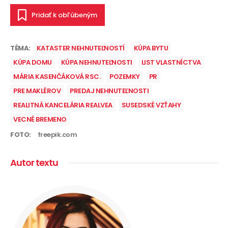
Pridať k obľúbeným
TÉMA:
KATASTER NEHNUTEĽNOSTÍ
KÚPA BYTU
KÚPA DOMU
KÚPA NEHNUTEĽNOSTI
LIST VLASTNÍCTVA
MÁRIA KASENČÁKOVÁ RSC.
POZEMKY
PR
PRE MAKLÉROV
PREDAJ NEHNUTEĽNOSTI
REALITNÁ KANCELÁRIA REALVEA
SUSEDSKÉ VZŤAHY
VECNÉ BREMENO
FOTO:
freepik.com
Autor textu