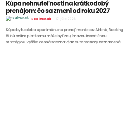
Kúpa nehnuteľnosti na krátkodobý
prenájom: čo sa zmení od roku 2027
RealVEA.sk
-
17. júla 2026
Kúpa bytu alebo apartmánu na prenajímanie cez Airbnb, Booking
či inú online platformu môže byť zaujímavou investičnou
stratégiou. Vyššia denná sadzba však automaticky neznamená...