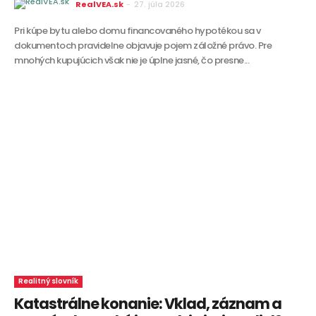
RealVEA.sk
-
27. júla 2026
Pri kúpe bytu alebo domu financovaného hypotékou sa v
dokumentoch pravidelne objavuje pojem záložné právo. Pre
mnohých kupujúcich však nie je úplne jasné, čo presne...
Realitný slovník
Katastrálne konanie: Vklad, záznam a