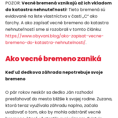
POZOR:
Vecné bremená vznikajú až ich vkladom
do katastra nehnuteľnosti
! Tieto bremená sú
evidované na liste vlastníctva v časti „C“ ako
ťarchy. A ako zapísať vecné bremeno do katastra
nehnuteľností sme si rozobrali v tomto článku:
https://www.obyvani.blog/ako-zapisat-vecne-
bremeno-do-katastra-nehnutelnosti/
.
Ako vecné bremeno zaniká
Keď už dedkova záhrada nepotrebuje svoje
bremeno
O pár rokov neskôr sa dedko Ján rozhodol
presťahovať do mesta bližšie k svojej rodine. Zuzana,
ktorá teraz využívala záhradu naplno, začala
uvažovať o tom, ako by mohla odstrániť vecné