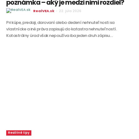
poznámka – aký je medzi nimi rozdiel?
RealVEA.sk
-
22. júla 2026
Pri kúpe, predaji, darovaní alebo dedení nehnuteľnosti sa
vlastnícke a iné práva zapisujú do katastra nehnuteľností.
Katastrálny úrad však nepoužíva iba jeden druh zápisu....
Realitné tipy