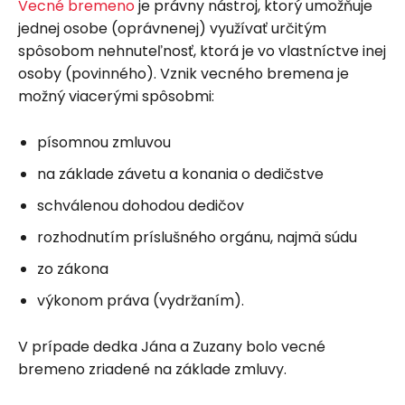
Vecné bremeno
je právny nástroj, ktorý umožňuje
jednej osobe (oprávnenej) využívať určitým
spôsobom nehnuteľnosť, ktorá je vo vlastníctve inej
osoby (povinného). Vznik vecného bremena je
možný viacerými spôsobmi:
písomnou zmluvou
na základe závetu a konania o dedičstve
schválenou dohodou dedičov
rozhodnutím príslušného orgánu, najmä súdu
zo zákona
výkonom práva (vydržaním).
V prípade dedka Jána a Zuzany bolo vecné
bremeno zriadené na základe zmluvy.