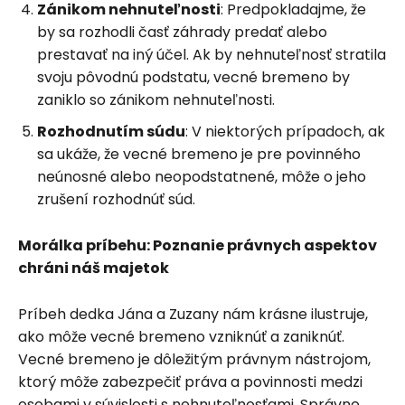
Zánikom nehnuteľnosti
: Predpokladajme, že
by sa rozhodli časť záhrady predať alebo
prestavať na iný účel. Ak by nehnuteľnosť stratila
svoju pôvodnú podstatu, vecné bremeno by
zaniklo so zánikom nehnuteľnosti.
Rozhodnutím súdu
: V niektorých prípadoch, ak
sa ukáže, že vecné bremeno je pre povinného
neúnosné alebo neopodstatnené, môže o jeho
zrušení rozhodnúť súd.
Morálka príbehu: Poznanie právnych aspektov
chráni náš majetok
Príbeh dedka Jána a Zuzany nám krásne ilustruje,
ako môže vecné bremeno vzniknúť a zaniknúť.
Vecné bremeno je dôležitým právnym nástrojom,
ktorý môže zabezpečiť práva a povinnosti medzi
osobami v súvislosti s nehnuteľnosťami. Správne