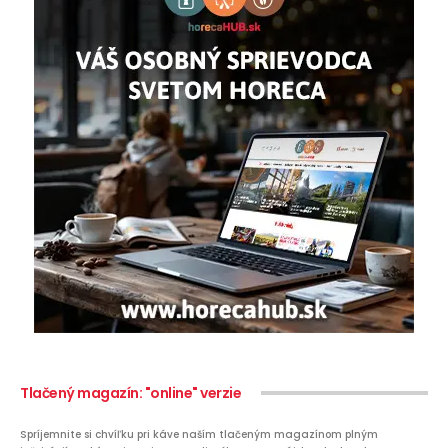
Tlačený magazín: "online" verzie
Spríjemnite si chvíľku pri káve naším tlačeným magazínom plným