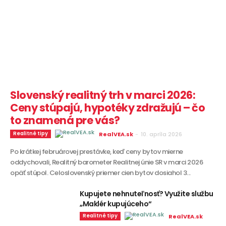
Slovenský realitný trh v marci 2026:
Ceny stúpajú, hypotéky zdražujú – čo
to znamená pre vás?
Realitné tipy
RealVEA.sk
-
10. apríla 2026
Po krátkej februárovej prestávke, keď ceny bytov mierne
oddychovali, Realitný barometer Realitnej únie SR v marci 2026
opäť stúpol. Celoslovenský priemer cien bytov dosiahol 3...
Kupujete nehnuteľnosť? Využite službu
„Maklér kupujúceho“
Realitné tipy
RealVEA.sk