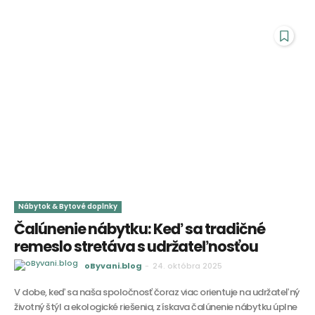
Nábytok & Bytové doplnky
Čalúnenie nábytku: Keď sa tradičné
remeslo stretáva s udržateľnosťou
oByvani.blog
-
24. októbra 2025
V dobe, keď sa naša spoločnosť čoraz viac orientuje na udržateľný
životný štýl a ekologické riešenia, získava čalúnenie nábytku úplne