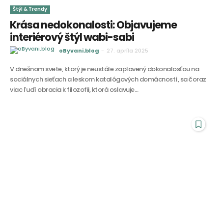
Štýl & Trendy
Krása nedokonalosti: Objavujeme
interiérový štýl wabi-sabi
oByvani.blog
-
27. apríla 2025
V dnešnom svete, ktorý je neustále zaplavený dokonalosťou na
sociálnych sieťach a leskom katalógových domácností, sa čoraz
viac ľudí obracia k filozofii, ktorá oslavuje...