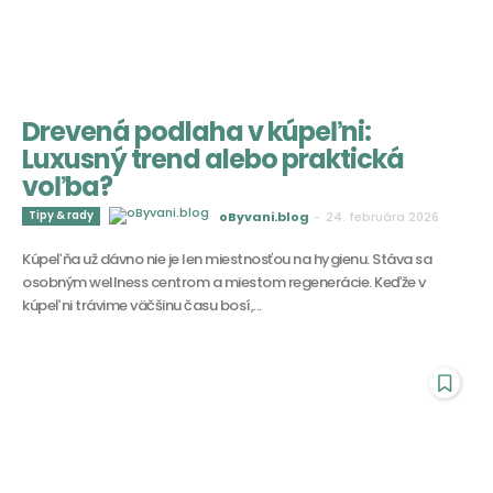
Drevená podlaha v kúpeľni:
Luxusný trend alebo praktická
voľba?
Tipy & rady
oByvani.blog
-
24. februára 2026
Kúpeľňa už dávno nie je len miestnosťou na hygienu. Stáva sa
osobným wellness centrom a miestom regenerácie. Keďže v
kúpeľni trávime väčšinu času bosí,...