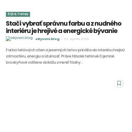
Štýl & Trendy
Stačí vybrať správnu farbu a z nudného
interiéru je hrejivé a energické bývanie
oByvani.blog
-
23. apríla 2025
Farba tehlových stien a jesenných listov prináša do interiéru hrejivú
atmosféru, energiu a útulnosť. Práve hlboké tehlové či jemné
broskyňové odtiene dokážu zmeniť fádny...