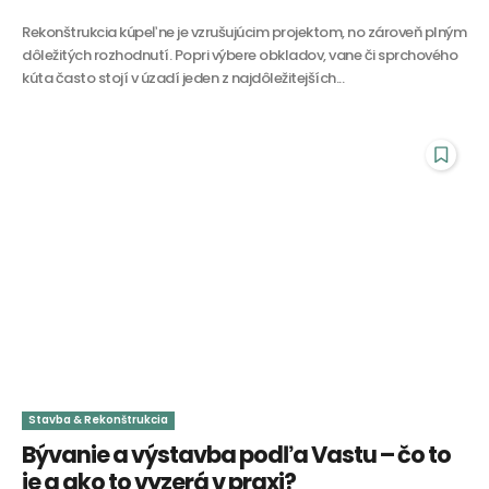
Rekonštrukcia kúpeľne je vzrušujúcim projektom, no zároveň plným
dôležitých rozhodnutí. Popri výbere obkladov, vane či sprchového
kúta často stojí v úzadí jeden z najdôležitejších...
Stavba & Rekonštrukcia
Bývanie a výstavba podľa Vastu – čo to
je a ako to vyzerá v praxi?