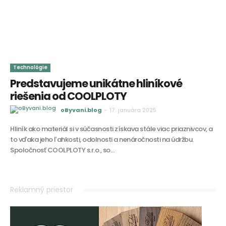
Technológie
Predstavujeme unikátne hliníkové
riešenia od COOLPLOTY
oByvani.blog
-
17. januára 2025
Hliník ako materiál si v súčasnosti získava stále viac priaznivcov, a
to vďaka jeho ľahkosti, odolnosti a nenáročnosti na údržbu.
Spoločnosť COOLPLOTY s.r.o., so...
Reklamný priestor