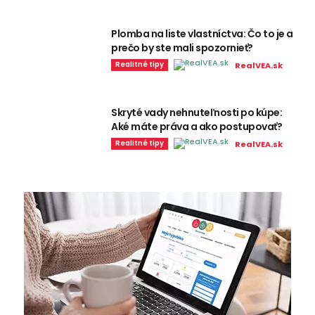
Plomba na liste vlastníctva: Čo to je a
prečo by ste mali spozornieť?
Realitné tipy
RealVEA.sk
Skryté vady nehnuteľnosti po kúpe:
Aké máte práva a ako postupovať?
Realitné tipy
RealVEA.sk