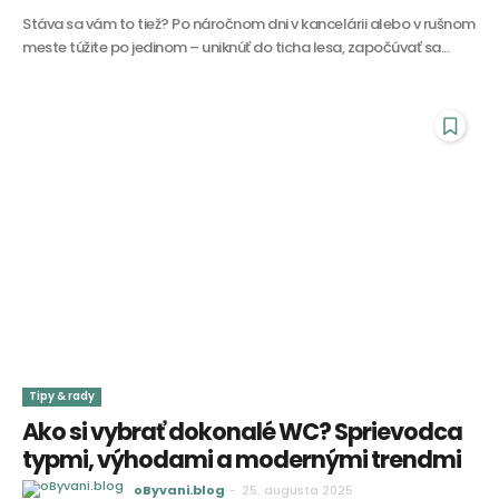
Stáva sa vám to tiež? Po náročnom dni v kancelárii alebo v rušnom
meste túžite po jedinom – uniknúť do ticha lesa, započúvať sa...
Tipy & rady
Ako si vybrať dokonalé WC? Sprievodca
typmi, výhodami a modernými trendmi
oByvani.blog
-
25. augusta 2025