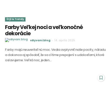
Štýl & Trendy
Farby Veľkej noci a veľkonočné
dekorácie
oByvani.blog
-
14. apríla 2025
Farby majú neuveriteľnú moc. Vedia ovplyvniť naše pocity, náladu
a dokonca aj spôsobiť, že sa cítime prepojení s udalosťami, ktoré
oslavujeme. Veľká noc, jeden...