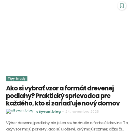
Tipy & rady
Ako si vybrať vzor a formát drevenej
podlahy? Praktický sprievodca pre
každého, kto si zariaďuje nový domov
oByvani.blog
-
24. novembra 2025
Výber drevenej podlahy nie je len rozhodnutie o farbe či drevine. To,
aký vzor majú parkety, ako sú uložené, aký majú rozmer, dĺžku či...