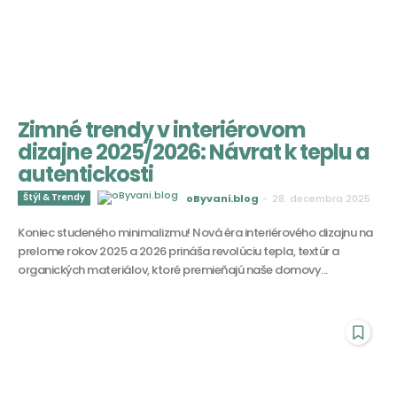
Zimné trendy v interiérovom
dizajne 2025/2026: Návrat k teplu a
autentickosti
Štýl & Trendy
oByvani.blog
-
28. decembra 2025
Koniec studeného minimalizmu! Nová éra interiérového dizajnu na
prelome rokov 2025 a 2026 prináša revolúciu tepla, textúr a
organických materiálov, ktoré premieňajú naše domovy...