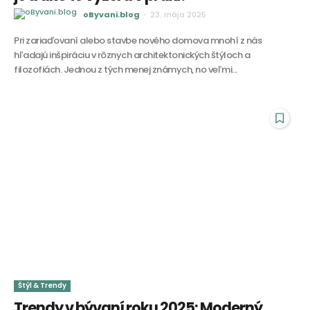
oByvani.blog
-
23. mája 2025
Pri zariaďovaní alebo stavbe nového domova mnohí z nás
hľadajú inšpiráciu v rôznych architektonických štýloch a
filozofiách. Jednou z tých menej známych, no veľmi...
Štýl & Trendy
Trendy v bývaní roku 2025: Moderný