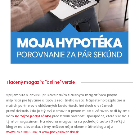
Tlačený magazín: "online" verzie
Spríjemnite si chvíľku pri káve naším tlačeným magazínom plným
inšpirácií pre bývanie a tipov z realitného sveta. Nájdete ho bezplatne u
našich partnerov v obľúbených kaviarňach, hoteloch a v rôznych
prevádzkach, kde je štýlový domov na prvom mieste. Zároveň, radi by sme
vám
na tejto podstránke
predstavili možnosti spolupráce, ktoré súvisia s
týmto magazínom. Na obsahu magazínu sa podieľajú autori 3 veľkých
blogov na Slovensku. Témy môžete nájsť okrem nášho blogu aj z
www.HoReCaHUB.sk
a
www.praveslovenske.sk
.