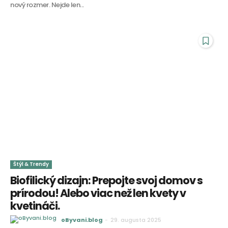
nový rozmer. Nejde len...
Štýl & Trendy
Biofilický dizajn: Prepojte svoj domov s
prírodou! Alebo viac než len kvety v
kvetináči.
oByvani.blog
-
29. augusta 2025