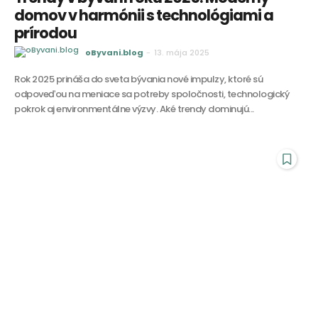
domov v harmónii s technológiami a
prírodou
oByvani.blog
-
13. mája 2025
Rok 2025 prináša do sveta bývania nové impulzy, ktoré sú
odpoveďou na meniace sa potreby spoločnosti, technologický
pokrok aj environmentálne výzvy. Aké trendy dominujú...