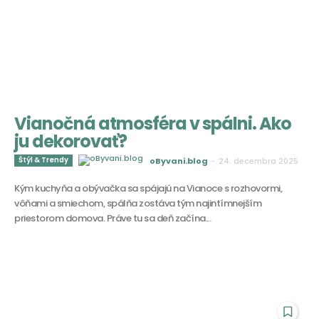
Vianočná atmosféra v spálni. Ako
ju dekorovať?
Štýl & Trendy
oByvani.blog
-
24. decembra 2025
Kým kuchyňa a obývačka sa spájajú na Vianoce s rozhovormi,
vôňami a smiechom, spálňa zostáva tým najintímnejším
priestorom domova. Práve tu sa deň začína...