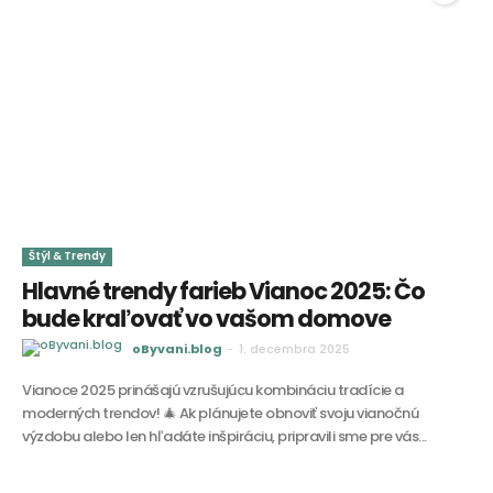
Štýl & Trendy
Hlavné trendy farieb Vianoc 2025: Čo
bude kraľovať vo vašom domove
oByvani.blog
-
1. decembra 2025
Vianoce 2025 prinášajú vzrušujúcu kombináciu tradície a
moderných trendov! 🎄 Ak plánujete obnoviť svoju vianočnú
výzdobu alebo len hľadáte inšpiráciu, pripravili sme pre vás...