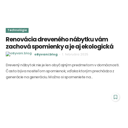
Technológie
Renovácia dreveného nábytku vám
zachová spomienky a je aj ekologická
oByvani.blog
-
1. februára 2025
Drevený nábytok nie je len obyčajným predmetom v domácnosti.
Často býva nositeľom spomienok, vďaka ktorým prechádza z
generácie na generáciu. Možno si spomeniete na...