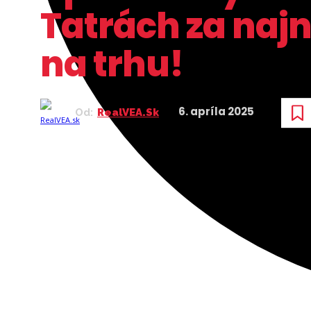
Tatrách za najn
na trhu!
6. apríla 2025
Od:
RealVEA.sk