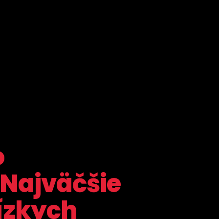
o
 Najväčšie
ízkych