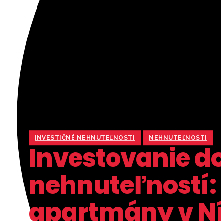
INVESTIČNÉ NEHNUTEĽNOSTI
NEHNUTEĽNOSTI
Investovanie d
nehnuteľností:
apartmány v N