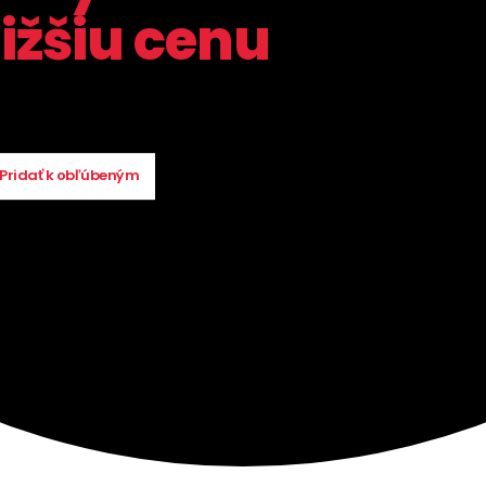
ižšiu cenu
Pridať k obľúbeným