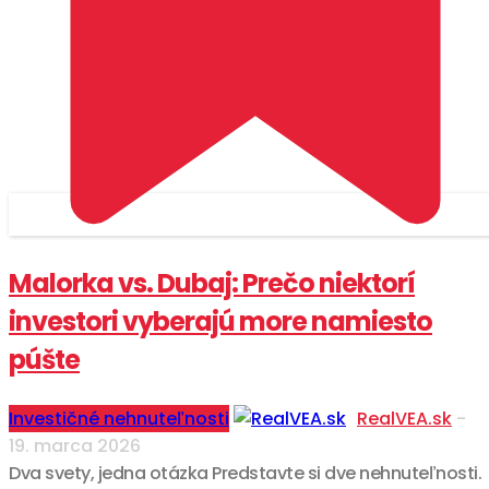
Malorka vs. Dubaj: Prečo niektorí
investori vyberajú more namiesto
púšte
Investičné nehnuteľnosti
RealVEA.sk
-
19. marca 2026
Dva svety, jedna otázka Predstavte si dve nehnuteľnosti.