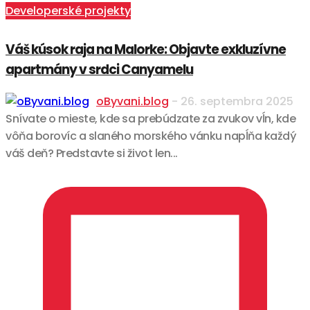
Developerské projekty
Váš kúsok raja na Malorke: Objavte exkluzívne
apartmány v srdci Canyamelu
oByvani.blog
-
26. septembra 2025
Snívate o mieste, kde sa prebúdzate za zvukov vĺn, kde
vôňa borovíc a slaného morského vánku napĺňa každý
váš deň? Predstavte si život len...