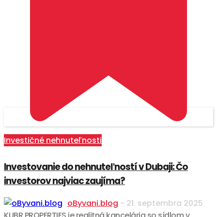
Investičné nehnuteľnosti
Investovanie do nehnuteľností v Dubaji: Čo
investorov najviac zaujíma?
oByvani.blog
-
21. septembra 2025
KUBR PROPERTIES je realitná kancelária so sídlom v