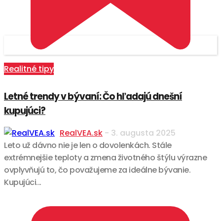
Realitné tipy
Letné trendy v bývaní: Čo hľadajú dnešní
kupujúci?
RealVEA.sk
-
3. augusta 2025
Leto už dávno nie je len o dovolenkách. Stále
extrémnejšie teploty a zmena životného štýlu výrazne
ovplyvňujú to, čo považujeme za ideálne bývanie.
Kupujúci...