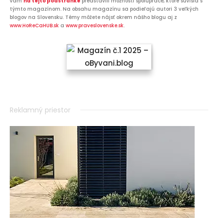
vám
na tejto podstránke
predstavili možnosti spolupráce, ktoré súvisia s
týmto magazínom. Na obsahu magazínu sa podieľajú autori 3 veľkých
blogov na Slovensku. Témy môžete nájsť okrem nášho blogu aj z
www.HoReCaHUB.sk
a
www.praveslovenske.sk
.
Reklamný priestor