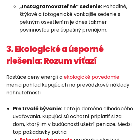
„Instagramovateľné“ sedenie:
Pohodlné,
štýlové a fotogenické vonkajšie sedenie s
pekným osvetlením je dnes takmer
povinnosťou pre úspešný prenájom.
3. Ekologické a úsporné
riešenia: Rozum víťazí
Rastúce ceny energií a
ekologické povedomie
menia pohľad kupujúcich na prevádzkové náklady
nehnuteľnosti.
Pre trvalé bývanie:
Toto je doména dlhodobého
uvažovania. Kupujúci sú ochotní priplatiť si za
dom, ktorý im v budúcnosti ušetrí peniaze. Medzi
top požiadavky patria:
Fotovoltické panely
na výrobu vlastnej