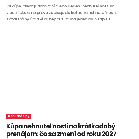
Pri kúpe, predaji, darovaní alebo dedení nehnuteľnosti sa
vlastnícke a iné práva zapisujú do katastra nehnuteľností.
Katastrálny úrad však nepoužíva iba jeden druh zápisu....
Realitné tipy
Kúpa nehnuteľnosti na krátkodobý
prenájom: čo sa zmení od roku 2027