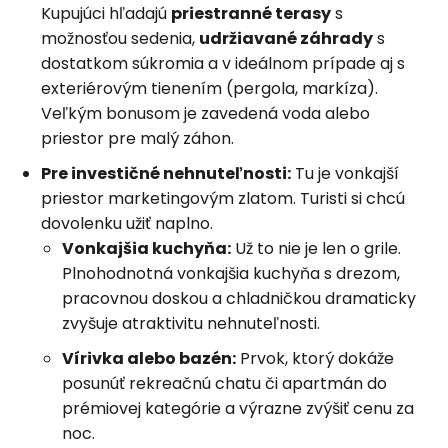
Kupujúci hľadajú
priestranné terasy
s
možnosťou sedenia,
udržiavané záhrady
s
dostatkom súkromia a v ideálnom prípade aj s
exteriérovým tienením (pergola, markíza).
Veľkým bonusom je zavedená voda alebo
priestor pre malý záhon.
Pre investičné nehnuteľnosti:
Tu je vonkajší
priestor marketingovým zlatom. Turisti si chcú
dovolenku užiť naplno.
Vonkajšia kuchyňa:
Už to nie je len o grile.
Plnohodnotná vonkajšia kuchyňa s drezom,
pracovnou doskou a chladničkou dramaticky
zvyšuje atraktivitu nehnuteľnosti.
Vírivka alebo bazén:
Prvok, ktorý dokáže
posunúť rekreačnú chatu či apartmán do
prémiovej kategórie a výrazne zvýšiť cenu za
noc.