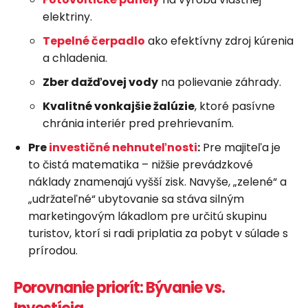
elektriny.
Tepelné čerpadlo
ako efektívny zdroj kúrenia
a chladenia.
Zber dažďovej vody
na polievanie záhrady.
Kvalitné vonkajšie žalúzie
, ktoré pasívne
chránia interiér pred prehrievaním.
Pre
investičné nehnuteľnosti
:
Pre majiteľa je
to čistá matematika – nižšie prevádzkové
náklady znamenajú vyšší zisk. Navyše, „zelené“ a
„udržateľné“ ubytovanie sa stáva silným
marketingovým lákadlom pre určitú skupinu
turistov, ktorí si radi priplatia za pobyt v súlade s
prírodou.
Porovnanie priorít: Bývanie vs.