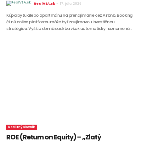
RealVEA.sk
-
17. júla 2026
Kúpa bytu alebo apartmánu na prenajímanie cez Airbnb, Booking
či inú online platformu môže byť zaujímavou investičnou
stratégiou. Vyššia denná sadzba však automaticky neznamená...
Realitný slovník
ROE (Return on Equity) – „Zlatý