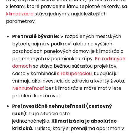
S letami, ktoré pravidelne lámu teplotné rekordy, sa
klimatizácia
stáva jedným z najdôležitejších
parametrov.
Pre trvalé bývanie:
V rozpálených mestských
bytoch, najmä v podkroví alebo na vyšších
poschodiach panelových domov, je klimatizácia
pre mnohých už podmienkou kúpy.
Pri rodinných
domoch
sa stáva bežnou súčasťou projektov,
často v kombinácii
s rekuperáciou
. Kupujúci ju
vnímajú ako investíciu do zdravia a kvality života.
Nehnuteľnosť
bez klimatizácie môže mať v lete
problém konkurovať.
Pre investičné nehnuteľnosti (cestovný
ruch):
Tu je situácia ešte
jednoznačnejšia.
Klimatizácia je absolútne
kritická.
Turista, ktorý si prenajíma apartmán v