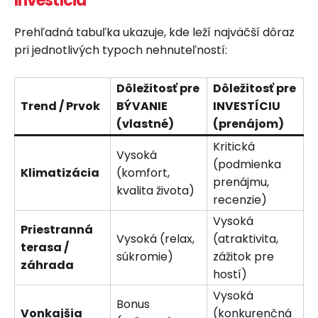
Investícia
Prehľadná tabuľka ukazuje, kde leží najväčší dôraz
pri jednotlivých typoch nehnuteľností:
Dôležitosť pre
Dôležitosť pre
Trend / Prvok
BÝVANIE
INVESTÍCIU
(vlastné)
(prenájom)
Kritická
Vysoká
(podmienka
Klimatizácia
(komfort,
prenájmu,
kvalita života)
recenzie)
Vysoká
Priestranná
Vysoká (relax,
(atraktivita,
terasa /
súkromie)
zážitok pre
záhrada
hostí)
Vysoká
Bonus
Vonkajšia
(konkurenčná