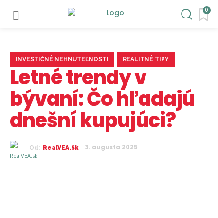
0
INVESTIČNÉ NEHNUTEĽNOSTI
REALITNÉ TIPY
Letné trendy v
bývaní: Čo hľadajú
dnešní kupujúci?
3. augusta 2025
Od:
RealVEA.sk