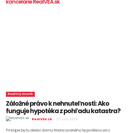
kancelárie RealVEA.sk
Realitný slovník
Záložné právo k nehnuteľnosti: Ako
funguje hypotéka z pohľadu katastra?
RealVEA.sk
-
27. júla 2026
Pri kúpe bytu alebo domu financovaného hypotékou sa v