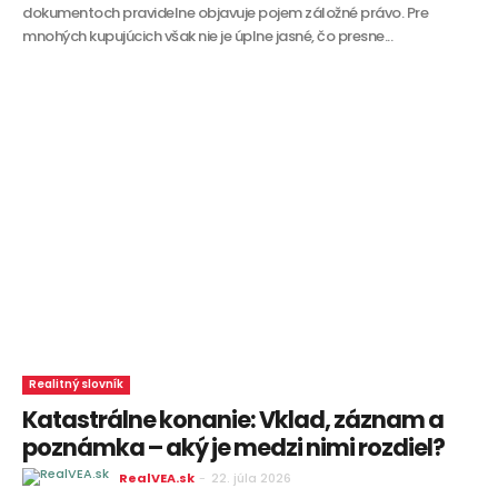
dokumentoch pravidelne objavuje pojem záložné právo. Pre
mnohých kupujúcich však nie je úplne jasné, čo presne...
Realitný slovník
Katastrálne konanie: Vklad, záznam a
poznámka – aký je medzi nimi rozdiel?
RealVEA.sk
-
22. júla 2026