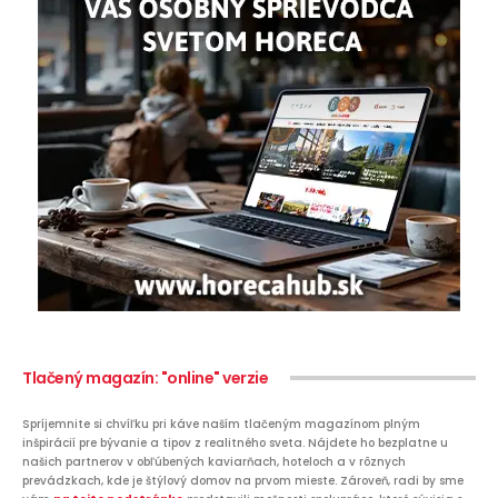
Tlačený magazín: "online" verzie
Spríjemnite si chvíľku pri káve naším tlačeným magazínom plným
inšpirácií pre bývanie a tipov z realitného sveta. Nájdete ho bezplatne u
našich partnerov v obľúbených kaviarňach, hoteloch a v rôznych
prevádzkach, kde je štýlový domov na prvom mieste. Zároveň, radi by sme