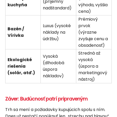
(príjemný
kuchyňa
výhoda, vyššia
nadštandard)
cena)
Prémiový
Luxus (vysoké
prvok
Bazén /
náklady na
(výrazne
Vírivka
údržbu)
zvyšuje cenu a
obsadenosť)
Stredná až
Vysoká
Ekologické
vysoká
(dlhodobá
riešenia
(úspora a
úspora
(solár, atď.)
marketingový
nákladov)
nástroj)
Záver: Budúcnosť patrí pripraveným
Trh sa mení a požiadavky kupujúcich spolu s ním.
Dnes už nestačí ponúknuť len „strechu nad hlavou“.