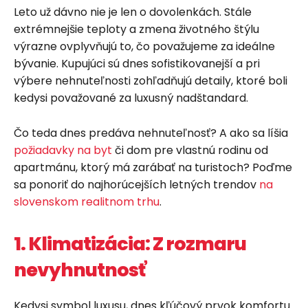
Leto už dávno nie je len o dovolenkách. Stále
extrémnejšie teploty a zmena životného štýlu
výrazne ovplyvňujú to, čo považujeme za ideálne
bývanie. Kupujúci sú dnes sofistikovanejší a pri
výbere nehnuteľnosti zohľadňujú detaily, ktoré boli
kedysi považované za luxusný nadštandard.
Čo teda dnes predáva nehnuteľnosť? A ako sa líšia
požiadavky na byt
či dom pre vlastnú rodinu od
apartmánu, ktorý má zarábať na turistoch? Poďme
sa ponoriť do najhorúcejších letných trendov
na
slovenskom realitnom trhu
.
1. Klimatizácia: Z rozmaru
nevyhnutnosť
Kedysi symbol luxusu, dnes kľúčový prvok komfortu.