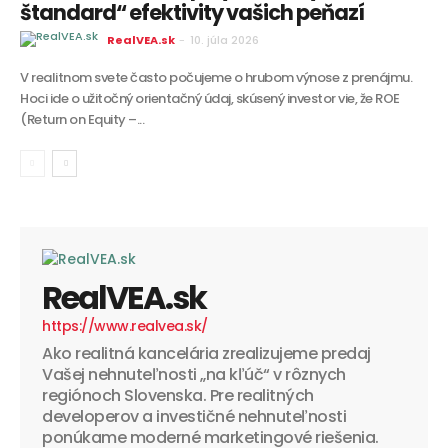
štandard“ efektivity vašich peňazí
RealVEA.sk
-
10. júla 2026
V realitnom svete často počujeme o hrubom výnose z prenájmu.
Hoci ide o užitočný orientačný údaj, skúsený investor vie, že ROE
(Return on Equity –...
RealVEA.sk
https://www.realvea.sk/
Ako realitná kancelária zrealizujeme predaj
Vašej nehnuteľnosti „na kľúč“ v rôznych
regiónoch Slovenska. Pre realitných
developerov a investičné nehnuteľnosti
ponúkame moderné marketingové riešenia.