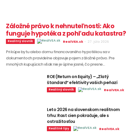
Záložné právo k nehnuteľnosti: Ako
funguje hypotéka z pohľadu katastra?
Realitný slovník
RealVEA.sk
-
27. júla 2026
Pri kúpe bytu alebo domu financovaného hypotékou sa v
dokumentoch pravidelne objavuje pojem záložné právo. Pre
mnohých kupujúcich však nie je úplne jasné, čo presne...
ROE (Return on Equity) – „Zlatý
štandard“ efektivity vašich peňazí
Realitný slovník
RealVEA.sk
Leto 2026 na slovenskom realitnom
trhu: Rast cien pokračuje, ale s
ostražitosťou
Realitné tipy
RealVEA.sk