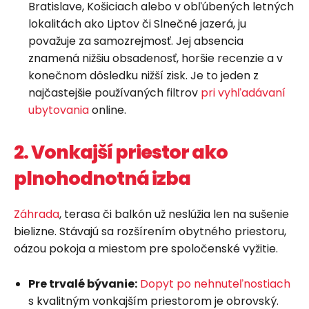
Bratislave, Košiciach alebo v obľúbených letných
lokalitách ako Liptov či Slnečné jazerá, ju
považuje za samozrejmosť. Jej absencia
znamená nižšiu obsadenosť, horšie recenzie a v
konečnom dôsledku nižší zisk. Je to jeden z
najčastejšie používaných filtrov
pri vyhľadávaní
ubytovania
online.
2. Vonkajší priestor ako
plnohodnotná izba
Záhrada
, terasa či balkón už neslúžia len na sušenie
bielizne. Stávajú sa rozšírením obytného priestoru,
oázou pokoja a miestom pre spoločenské vyžitie.
Pre trvalé bývanie:
Dopyt po nehnuteľnostiach
s kvalitným vonkajším priestorom je obrovský.