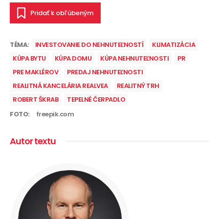
Pridať k obľúbeným
TÉMA:
INVESTOVANIE DO NEHNUTEĽNOSTÍ
KLIMATIZÁCIA
KÚPA BYTU
KÚPA DOMU
KÚPA NEHNUTEĽNOSTI
PR
PRE MAKLÉROV
PREDAJ NEHNUTEĽNOSTI
REALITNÁ KANCELÁRIA REALVEA
REALITNÝ TRH
ROBERT ŠKRAB
TEPELNÉ ČERPADLO
FOTO:
freepik.com
Autor textu