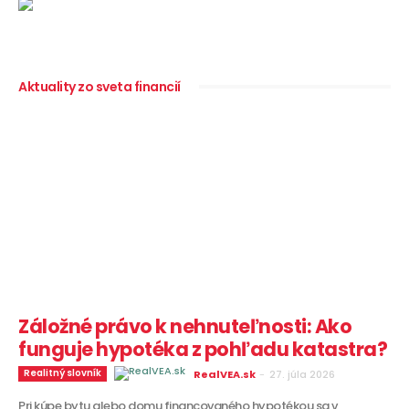
Aktuality zo sveta financií
Záložné právo k nehnuteľnosti: Ako
funguje hypotéka z pohľadu katastra?
Realitný slovník
RealVEA.sk
-
27. júla 2026
Pri kúpe bytu alebo domu financovaného hypotékou sa v