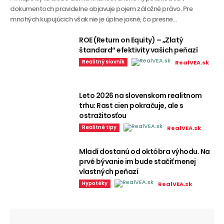
dokumentoch pravidelne objavuje pojem záložné právo. Pre
mnohých kupujúcich však nie je úplne jasné, čo presne...
ROE (Return on Equity) – „Zlatý
štandard“ efektivity vašich peňazí
Realitný slovník
RealVEA.sk
Leto 2026 na slovenskom realitnom
trhu: Rast cien pokračuje, ale s
ostražitosťou
Realitné tipy
RealVEA.sk
Mladí dostanú od októbra výhodu. Na
prvé bývanie im bude stačiť menej
vlastných peňazí
Hypotéky
RealVEA.sk