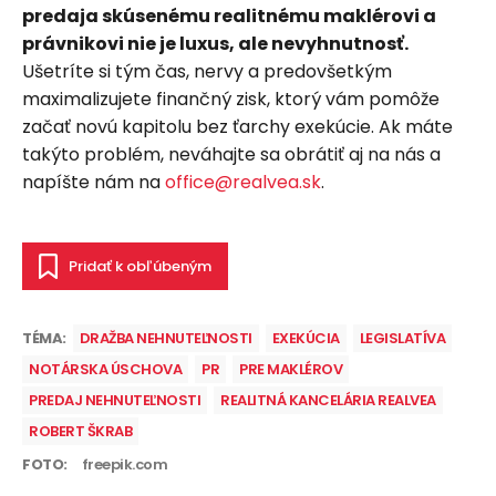
predaja skúsenému realitnému maklérovi a
právnikovi nie je luxus, ale nevyhnutnosť.
Ušetríte si tým čas, nervy a predovšetkým
maximalizujete finančný zisk, ktorý vám pomôže
začať novú kapitolu bez ťarchy exekúcie. Ak máte
takýto problém, neváhajte sa obrátiť aj na nás a
napíšte nám na
office@realvea.sk
.
Pridať k obľúbeným
TÉMA:
DRAŽBA NEHNUTEĽNOSTI
EXEKÚCIA
LEGISLATÍVA
NOTÁRSKA ÚSCHOVA
PR
PRE MAKLÉROV
PREDAJ NEHNUTEĽNOSTI
REALITNÁ KANCELÁRIA REALVEA
ROBERT ŠKRAB
FOTO:
freepik.com