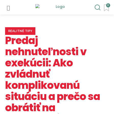
0
REALITNÉ TIPY
Predaj
nehnuteľnosti v
exekúcii: Ako
zvládnuť
komplikovanú
situáciu a prečo sa
obrátiť na