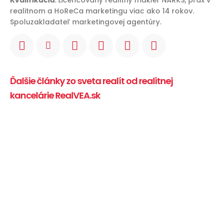
Kvalifikácia
: Licencovaný realitný maklér NARKS, prax v
realitnom a HoReCa marketingu viac ako 14 rokov.
Spoluzakladateľ marketingovej agentúry.
Ďalšie články zo sveta realít od realitnej
kancelárie RealVEA.sk