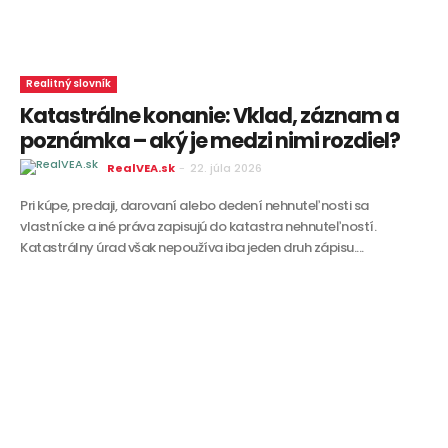
Realitný slovník
Katastrálne konanie: Vklad, záznam a
poznámka – aký je medzi nimi rozdiel?
RealVEA.sk
-
22. júla 2026
Pri kúpe, predaji, darovaní alebo dedení nehnuteľnosti sa
vlastnícke a iné práva zapisujú do katastra nehnuteľností.
Katastrálny úrad však nepoužíva iba jeden druh zápisu....