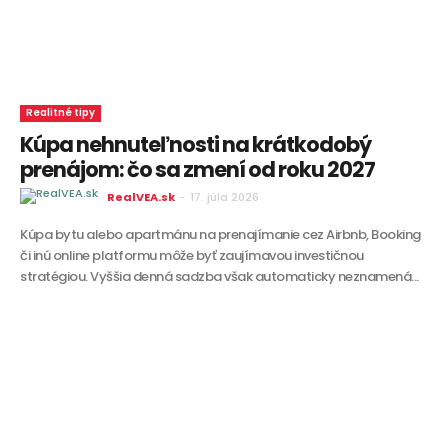
Realitné tipy
Kúpa nehnuteľnosti na krátkodobý
prenájom: čo sa zmení od roku 2027
RealVEA.sk
-
17. júla 2026
Kúpa bytu alebo apartmánu na prenajímanie cez Airbnb, Booking
či inú online platformu môže byť zaujímavou investičnou
stratégiou. Vyššia denná sadzba však automaticky neznamená...