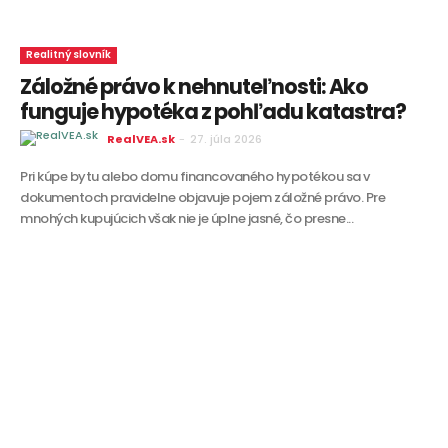
Realitný slovník
Záložné právo k nehnuteľnosti: Ako
funguje hypotéka z pohľadu katastra?
RealVEA.sk
-
27. júla 2026
Pri kúpe bytu alebo domu financovaného hypotékou sa v
dokumentoch pravidelne objavuje pojem záložné právo. Pre
mnohých kupujúcich však nie je úplne jasné, čo presne...