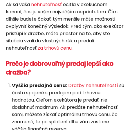
Ak sa vaša
nehnuteľnosť
ocitla v exekučnom
konaní, čas je vašim najväčším nepriateľom. Čím
dlhšie budete čakať, tým menšie máte možnosti
ovplyvniť konečný výsledok. Pred tým, ako exekútor
pristúpi k dražbe, máte priestor na to, aby ste
situáciu vzali do vlastných rúk a predali
nehnuteľnosť
za trhovú cenu
.
Prečo je dobrovoľný predaj lepší ako
dražba?
Vyššia predajná cena:
Dražby nehnuteľností
sú
často spojené s predajom pod trhovou
hodnotou. Cieľom exekútora je predať, nie
dosiahnuť maximum. Ak predáte nehnuteľnosť
sami, môžete získať optimálnu trhovú cenu, čo
znamená, že po splatení dlhu vám zostane
väčšia finančná rezerva.