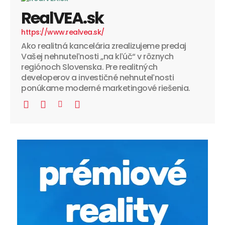
RealVEA.sk
https://www.realvea.sk/
Ako realitná kancelária zrealizujeme predaj
Vašej nehnuteľnosti „na kľúč“ v rôznych
regiónoch Slovenska. Pre realitných
developerov a investičné nehnuteľnosti
ponúkame moderné marketingové riešenia.