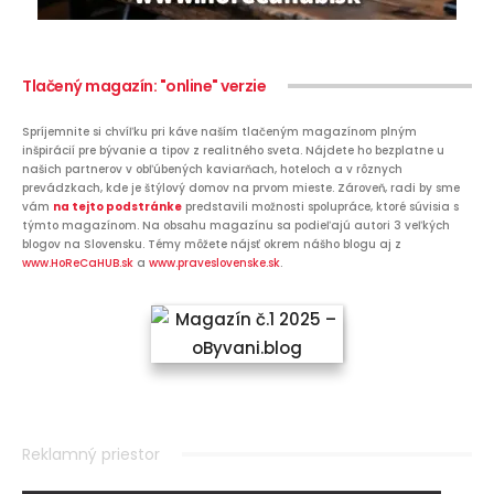
Tlačený magazín: "online" verzie
Spríjemnite si chvíľku pri káve naším tlačeným magazínom plným
inšpirácií pre bývanie a tipov z realitného sveta. Nájdete ho bezplatne u
našich partnerov v obľúbených kaviarňach, hoteloch a v rôznych
prevádzkach, kde je štýlový domov na prvom mieste. Zároveň, radi by sme
vám
na tejto podstránke
predstavili možnosti spolupráce, ktoré súvisia s
týmto magazínom. Na obsahu magazínu sa podieľajú autori 3 veľkých
blogov na Slovensku. Témy môžete nájsť okrem nášho blogu aj z
www.HoReCaHUB.sk
a
www.praveslovenske.sk
.
Reklamný priestor