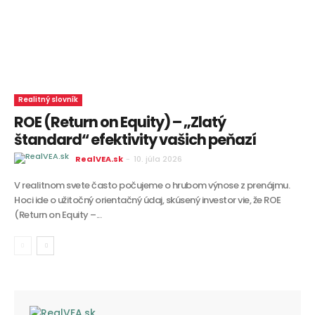
Realitný slovník
ROE (Return on Equity) – „Zlatý
štandard“ efektivity vašich peňazí
RealVEA.sk
-
10. júla 2026
V realitnom svete často počujeme o hrubom výnose z prenájmu.
Hoci ide o užitočný orientačný údaj, skúsený investor vie, že ROE
(Return on Equity –...