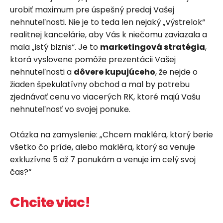
urobiť maximum pre úspešný predaj Vašej
nehnuteľnosti. Nie je to teda len nejaký „výstrelok“
realitnej kancelárie, aby Vás k niečomu zaviazala a
mala „istý biznis“. Je to
marketingová stratégia
,
ktorá vyslovene pomôže prezentácii Vašej
nehnuteľnosti a
dôvere kupujúceho
, že nejde o
žiaden špekulatívny obchod a mal by potrebu
zjednávať cenu vo viacerých RK, ktoré majú Vašu
nehnuteľnosť vo svojej ponuke.
Otázka na zamyslenie: „Chcem makléra, ktorý berie
všetko čo príde, alebo makléra, ktorý sa venuje
exkluzívne 5 až 7 ponukám a venuje im celý svoj
čas?“
Chcite viac!