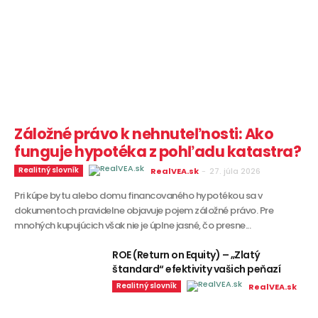
Záložné právo k nehnuteľnosti: Ako
funguje hypotéka z pohľadu katastra?
Realitný slovník
RealVEA.sk
-
27. júla 2026
Pri kúpe bytu alebo domu financovaného hypotékou sa v
dokumentoch pravidelne objavuje pojem záložné právo. Pre
mnohých kupujúcich však nie je úplne jasné, čo presne...
ROE (Return on Equity) – „Zlatý
štandard“ efektivity vašich peňazí
Realitný slovník
RealVEA.sk