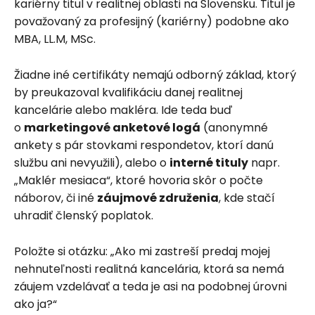
kariérny titul v realitnej oblasti na Slovensku. Titul je
považovaný za profesijný (kariérny) podobne ako
MBA, LL.M, MSc.
Žiadne iné certifikáty nemajú odborný základ, ktorý
by preukazoval kvalifikáciu danej realitnej
kancelárie alebo makléra. Ide teda buď
o
marketingové anketové logá
(anonymné
ankety s pár stovkami respondetov, ktorí danú
službu ani nevyužili), alebo o
interné tituly
napr.
„Maklér mesiaca“, ktoré hovoria skôr o počte
náborov, či iné
záujmové združenia
, kde stačí
uhradiť členský poplatok.
Položte si otázku: „Ako mi zastreší predaj mojej
nehnuteľnosti realitná kancelária, ktorá sa nemá
záujem vzdelávať a teda je asi na podobnej úrovni
ako ja?“