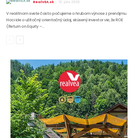
RealVEA.sk
-
10. júla 2026
V realitnom svete často počujeme o hrubom výnose z prenájmu.
Hoci ide o užitočný orientačný údaj, skúsený investor vie, že ROE
(Return on Equity –...