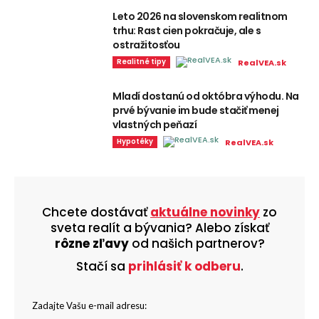
Leto 2026 na slovenskom realitnom
trhu: Rast cien pokračuje, ale s
ostražitosťou
Realitné tipy
RealVEA.sk
Mladí dostanú od októbra výhodu. Na
prvé bývanie im bude stačiť menej
vlastných peňazí
Hypotéky
RealVEA.sk
Chcete dostávať
aktuálne novinky
zo
sveta realít a bývania? Alebo získať
rôzne zľavy
od našich partnerov?
Stačí sa
prihlásiť k odberu
.
Zadajte Vašu e-mail adresu: