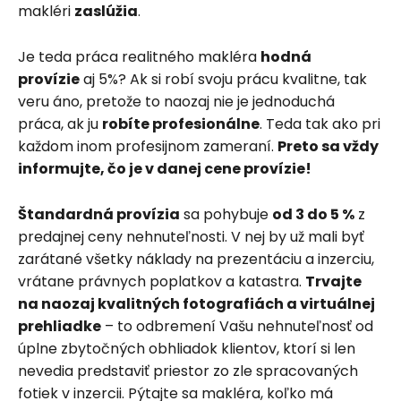
makléri
zaslúžia
.
Je teda práca realitného makléra
hodná
provízie
aj 5%? Ak si robí svoju prácu kvalitne, tak
veru áno, pretože to naozaj nie je jednoduchá
práca, ak ju
robíte profesionálne
. Teda tak ako pri
každom inom profesijnom zameraní.
Preto sa vždy
informujte, čo je v danej cene provízie!
Štandardná provízia
sa pohybuje
od 3 do 5 %
z
predajnej ceny nehnuteľnosti. V nej by už mali byť
zarátané všetky náklady na prezentáciu a inzerciu,
vrátane právnych poplatkov a katastra.
Trvajte
na naozaj kvalitných fotografiách a virtuálnej
prehliadke
– to odbremení Vašu nehnuteľnosť od
úplne zbytočných obhliadok klientov, ktorí si len
nevedia predstaviť priestor zo zle spracovaných
fotiek v inzercii. Pýtajte sa makléra, koľko má