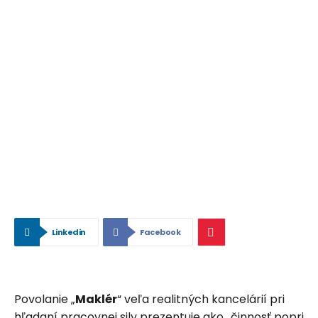
Linkedin
Facebook
Povolanie „
Maklér
“ veľa realitných kancelárií pri
hľadaní pracovnej sily prezentuje ako „činnosť popri