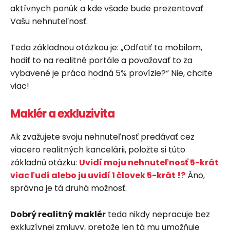
aktívnych ponúk a kde všade bude prezentovať
Vašu nehnuteľnosť.
Teda základnou otázkou je: „Odfotiť to mobilom,
hodiť to na realitné portále a považovať to za
vybavené je práca hodná 5% provízie?“ Nie, chcite
viac!
Maklér a exkluzivita
Ak zvažujete svoju nehnuteľnosť predávať cez
viacero realitných kancelárii, položte si túto
základnú otázku:
Uvidí moju nehnuteľnosť 5-krát
viac ľudí alebo ju uvidí 1 človek 5-krát !?
Áno,
správna je tá druhá možnosť.
Dobrý realitný maklér
teda nikdy nepracuje bez
exkluzívnej zmluvy, pretože len tá mu umožňuje