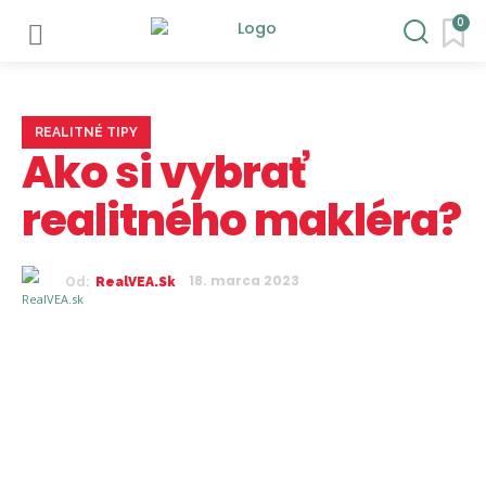
0
REALITNÉ TIPY
Ako si vybrať
realitného makléra?
18. marca 2023
Od:
RealVEA.sk