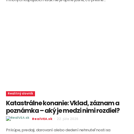
Realitný slovník
Katastrálne konanie: Vklad, záznam a
poznámka – aký je medzi nimi rozdiel?
RealVEA.sk
-
22. júla 2026
Pri kúpe, predaji, darovaní alebo dedení nehnuteľnosti sa