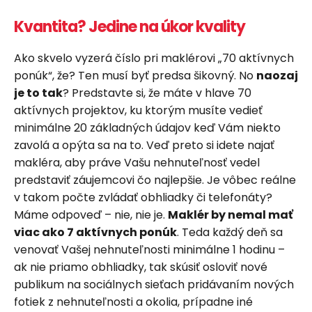
Kvantita? Jedine na úkor kvality
Ako skvelo vyzerá číslo pri maklérovi „70 aktívnych
ponúk“, že? Ten musí byť predsa šikovný. No
naozaj
je to tak
? Predstavte si, že máte v hlave 70
aktívnych projektov, ku ktorým musíte vedieť
minimálne 20 základných údajov keď Vám niekto
zavolá a opýta sa na to. Veď preto si idete najať
makléra, aby práve Vašu nehnuteľnosť vedel
predstaviť záujemcovi čo najlepšie. Je vôbec reálne
v takom počte zvládať obhliadky či telefonáty?
Máme odpoveď – nie, nie je.
Maklér by nemal mať
viac ako 7 aktívnych ponúk
. Teda každý deň sa
venovať Vašej nehnuteľnosti minimálne 1 hodinu –
ak nie priamo obhliadky, tak skúsiť osloviť nové
publikum na sociálnych sieťach pridávaním nových
fotiek z nehnuteľnosti a okolia, prípadne iné