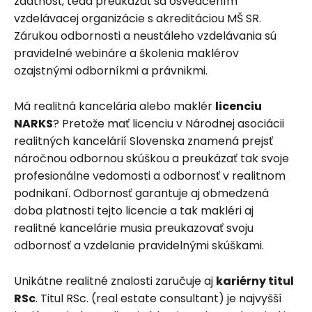
zdatnosť, teda preukázať sa osvedčením
vzdelávacej organizácie s akreditáciou MŠ SR.
Zárukou odbornosti a neustáleho vzdelávania sú
pravidelné webináre a školenia maklérov
ozajstnými odborníkmi a právnikmi.
Má realitná kancelária alebo maklér
licenciu
NARKS
? Pretože mať licenciu v Národnej asociácii
realitných kancelárií Slovenska znamená prejsť
náročnou odbornou skúškou a preukázať tak svoje
profesionálne vedomosti a odbornosť v realitnom
podnikaní. Odbornosť garantuje aj obmedzená
doba platnosti tejto licencie a tak makléri aj
realitné kancelárie musia preukazovať svoju
odbornosť a vzdelanie pravidelnými skúškami.
Unikátne realitné znalosti zaručuje aj
kariérny titul
RSc
. Titul RSc. (real estate consultant) je najvyšší