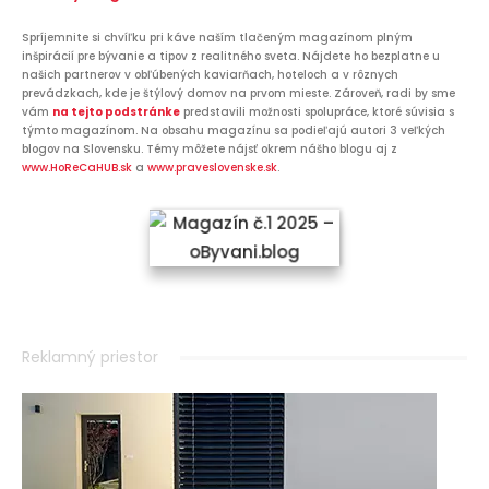
Spríjemnite si chvíľku pri káve naším tlačeným magazínom plným
inšpirácií pre bývanie a tipov z realitného sveta. Nájdete ho bezplatne u
našich partnerov v obľúbených kaviarňach, hoteloch a v rôznych
prevádzkach, kde je štýlový domov na prvom mieste. Zároveň, radi by sme
vám
na tejto podstránke
predstavili možnosti spolupráce, ktoré súvisia s
týmto magazínom. Na obsahu magazínu sa podieľajú autori 3 veľkých
blogov na Slovensku. Témy môžete nájsť okrem nášho blogu aj z
www.HoReCaHUB.sk
a
www.praveslovenske.sk
.
Reklamný priestor