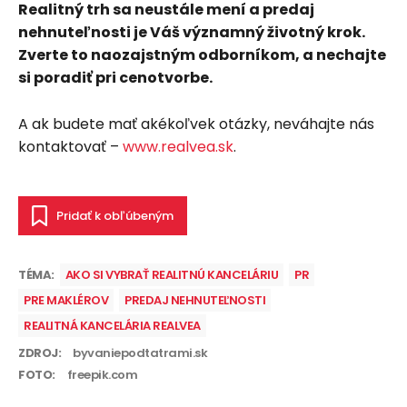
Realitný trh sa neustále mení a predaj
nehnuteľnosti je Váš významný životný krok.
Zverte to naozajstným odborníkom, a nechajte
si poradiť pri cenotvorbe.
A ak budete mať akékoľvek otázky, neváhajte nás
kontaktovať –
www.realvea.sk
.
Pridať k obľúbeným
TÉMA:
AKO SI VYBRAŤ REALITNÚ KANCELÁRIU
PR
PRE MAKLÉROV
PREDAJ NEHNUTEĽNOSTI
REALITNÁ KANCELÁRIA REALVEA
ZDROJ:
byvaniepodtatrami.sk
FOTO:
freepik.com