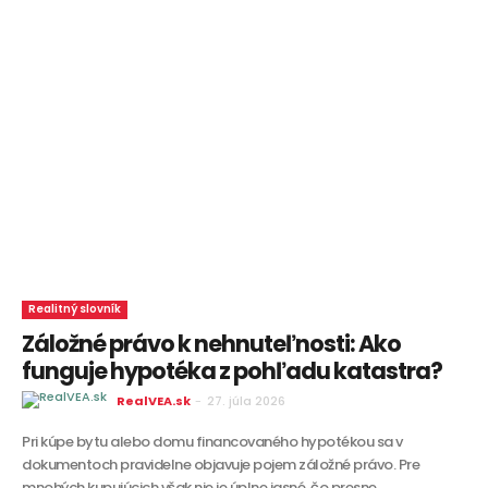
Realitný slovník
Záložné právo k nehnuteľnosti: Ako
funguje hypotéka z pohľadu katastra?
RealVEA.sk
-
27. júla 2026
Pri kúpe bytu alebo domu financovaného hypotékou sa v
dokumentoch pravidelne objavuje pojem záložné právo. Pre
mnohých kupujúcich však nie je úplne jasné, čo presne...