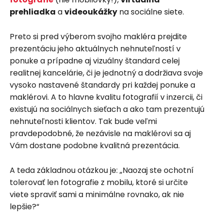
prehliadka
a
videoukážky
na sociálne siete.
Preto si pred výberom svojho makléra prejdite
prezentáciu jeho aktuálnych nehnuteľností v
ponuke a prípadne aj vizuálny štandard celej
realitnej kancelárie, či je jednotný a dodržiava svoje
vysoko nastavené štandardy pri každej ponuke a
maklérovi. A to hlavne kvalitu fotografií v inzercii, či
existujú na sociálnych sieťach a ako tam prezentujú
nehnuteľnosti klientov. Tak bude veľmi
pravdepodobné, že nezávisle na maklérovi sa aj
Vám dostane podobne kvalitná prezentácia.
A teda základnou otázkou je: „Naozaj ste ochotní
tolerovať len fotografie z mobilu, ktoré si určite
viete spraviť sami a minimálne rovnako, ak nie
lepšie?“