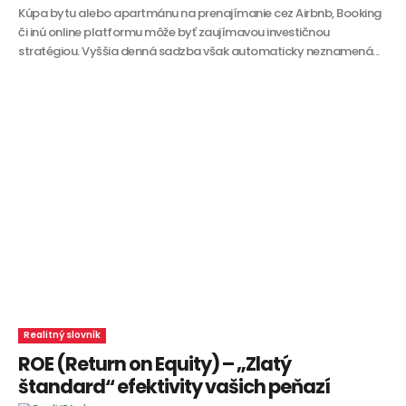
Kúpa bytu alebo apartmánu na prenajímanie cez Airbnb, Booking
či inú online platformu môže byť zaujímavou investičnou
stratégiou. Vyššia denná sadzba však automaticky neznamená...
Realitný slovník
ROE (Return on Equity) – „Zlatý
štandard“ efektivity vašich peňazí