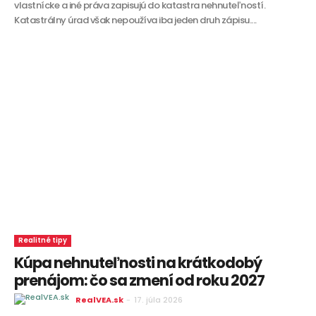
vlastnícke a iné práva zapisujú do katastra nehnuteľností.
Katastrálny úrad však nepoužíva iba jeden druh zápisu....
Realitné tipy
Kúpa nehnuteľnosti na krátkodobý
prenájom: čo sa zmení od roku 2027
RealVEA.sk
-
17. júla 2026