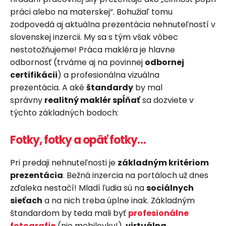
práci alebo na materskej“. Bohužiaľ tomu
zodpovedá aj aktuálna prezentácia nehnuteľností v
slovenskej inzercii. My sa s tým však vôbec
nestotožňujeme! Práca makléra je hlavne
odbornosť (trváme aj na povinnej
odbornej
certifikácii
) a profesionálna vizuálna
prezentácia. A aké
štandardy
by mal
správny
realitný maklér spĺňať
sa dozviete v
týchto základných bodoch:
Fotky, fotky a opäť fotky…
Pri predaji nehnuteľnosti je
základným kritériom
prezentácia
. Bežná inzercia na portáloch už dnes
zďaleka nestačí! Mladí ľudia sú na
sociálnych
sieťach
a na nich treba úplne inak. Základným
štandardom by teda mali byť
profesionálne
fotografie
(nie mobilovky!),
virtuálna