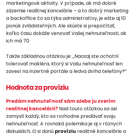
marketingové aktivity. V prípade, ak má dobré
zázemie realitnej kancelárie – a to dobrý marketing
a backoffice čo sa týka administratívy, je ešte aj 10
ponúk zvládateľných. Ale skúste si prepočítať,
koľko času dokáže venovať Vašej nehnuteľnosti, ak
ich má 70.
Takže základnou otázkou je: „Naozaj ste ochotní
tolerovať makléra, ktorý si Vašu nehnuteľnosť len
zavesí na inzertné portále a ledva dvíha telefóny?“
Hodnota za províziu
Predám nehnuteľnosť sám alebo ju zverím
realitnej kancelárii?
Nad touto otázkou sa asi
zamyslí každý, kto sa rozhodne predávať svoju
nehnuteľnosť. A rovnaká polemika je aj v rôznych
diskusiách, či si danú
províziu
realitné kancelárie a