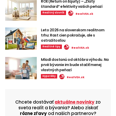
ROE (Return on Equity) – „Zlatý
štandard“ efektivity vašich peňazí
Realitný slovník
RealVEA.sk
Leto 2026 na slovenskom realitnom
trhu: Rast cien pokračuje, ale s
ostražitosťou
Realitné tipy
RealVEA.sk
Mladí dostanú od októbra výhodu. Na
prvé bývanie im bude stačiť menej
vlastných peňazí
Hypotéky
RealVEA.sk
Chcete dostávať
aktuálne novinky
zo
sveta realít a bývania? Alebo získať
rôzne zľavy
od našich partnerov?