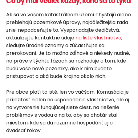
Čo by mal vedieť každý, koho sa to týka
Ak sa vo vašom katastrálnom území chystajú alebo
prebiehajú pozemkové úpravy, najdôležitejšia rada
znie: nepodceňujte to. Vysporiadajte dedičstvá,
aktualizujte kontaktné údaje
na liste vlastníctva
,
sledujte úradné oznamy a zúčastňujte sa
prerokovaní. Je to možno zdĺhavé a niekedy nudné,
no práve v týchto fázach sa rozhoduje o tom, kde
budú vaše nové pozemky, ako k nim budete
pristupovať a aká bude krajina okolo nich.
Pre obce platí to isté, len vo väčšom. Komasácia je
príležitosť nielen na usporiadanie vlastníctva, ale aj
na vytvorenie fungujúcej siete ciest, na riešenie
problémov s vodou a na to, aby sa chotár stal
miestom, kde sa dá rozumne hospodáriť aj o
dvadsať rokov.