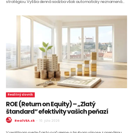
stratégiou. Vyššia denná sadzba však automaticky neznamená...
Realitný slovník
ROE (Return on Equity) – „Zlatý
štandard“ efektivity vašich peňazí
RealVEA.sk
-
10. júla 2026
V realitnom svete často počujeme o hrubom výnose z prenájmu.