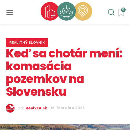
0
REALITNÝ SLOVNÍK
Keď sa chotár mení:
komasácia
pozemkov na
Slovensku
12. februára 2026
Od:
RealVEA.sk