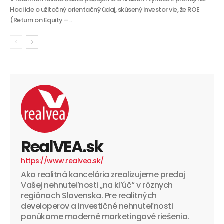
Hoci ide o užitočný orientačný údaj, skúsený investor vie, že ROE
(Return on Equity –...
RealVEA.sk
https://www.realvea.sk/
Ako realitná kancelária zrealizujeme predaj
Vašej nehnuteľnosti „na kľúč“ v rôznych
regiónoch Slovenska. Pre realitných
developerov a investičné nehnuteľnosti
ponúkame moderné marketingové riešenia.