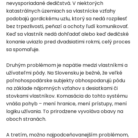
nevysporiadané dedičstvá. V niektorých
katastrálnych územiach sa vlastnícke vzťahy
podobajú gordickému uzlu, ktorý sa nedá rozpliesť
bez trpezlivosti, peňazí a ochoty ľudí komunikovať.
Keď sa vlastník nedá dohľadať alebo keď dedičské
konanie uviazlo pred dvadsiatimi rokmi, celý proces
sa spomaľuje.
Druhým problémom je napätie medzi vlastníkmi a
užívateľmi pôdy. Na Slovensku je bežné, že veľké
poľnohospodárske subjekty obhospodarujú pôdu
na základe nájomných vzťahov s desiatkami či
stovkami vlastníkov. Komasácia do tohto systému
vnáša pohyb – mení hranice, mení prístupy, mení
logiku užívania. To prirodzene vyvoláva obavy na
oboch stranách.
A tretím, možno najpodceňovanejším problémom,