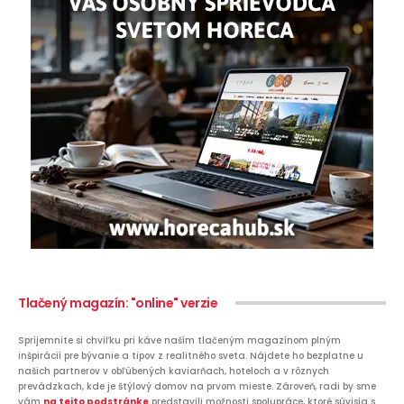
Tlačený magazín: "online" verzie
Spríjemnite si chvíľku pri káve naším tlačeným magazínom plným
inšpirácií pre bývanie a tipov z realitného sveta. Nájdete ho bezplatne u
našich partnerov v obľúbených kaviarňach, hoteloch a v rôznych
prevádzkach, kde je štýlový domov na prvom mieste. Zároveň, radi by sme
vám
na tejto podstránke
predstavili možnosti spolupráce, ktoré súvisia s