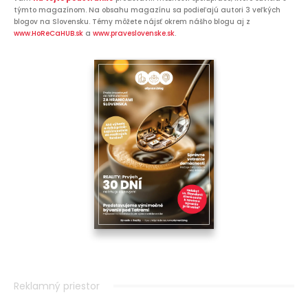
týmto magazínom. Na obsahu magazínu sa podieľajú autori 3 veľkých
blogov na Slovensku. Témy môžete nájsť okrem nášho blogu aj z
www.HoReCaHUB.sk
a
www.praveslovenske.sk
.
Reklamný priestor