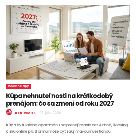
Realitné tipy
Kúpa nehnuteľnosti na krátkodobý
prenájom: čo sa zmení od roku 2027
RealVEA.sk
-
17. júla 2026
Kúpa bytu alebo apartmánu na prenajímanie cez Airbnb, Booking
či inú online platformu môže byť zaujímavou investičnou