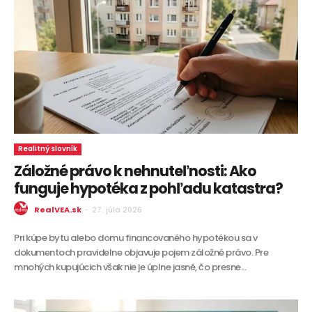
Realitný slovník
Záložné právo k nehnuteľnosti: Ako
funguje hypotéka z pohľadu katastra?
RealVEA.sk
-
27. júla 2026
Pri kúpe bytu alebo domu financovaného hypotékou sa v
dokumentoch pravidelne objavuje pojem záložné právo. Pre
mnohých kupujúcich však nie je úplne jasné, čo presne...