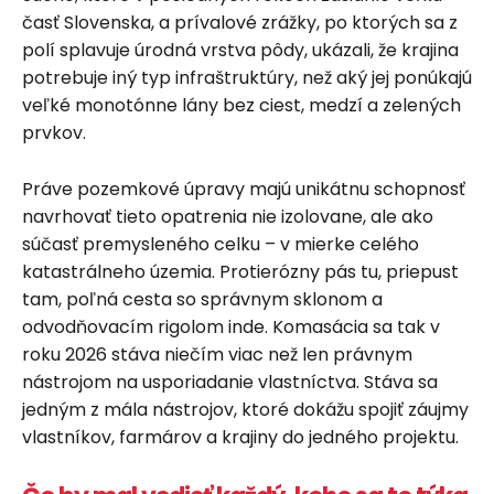
časť Slovenska, a prívalové zrážky, po ktorých sa z
polí splavuje úrodná vrstva pôdy, ukázali, že krajina
potrebuje iný typ infraštruktúry, než aký jej ponúkajú
veľké monotónne lány bez ciest, medzí a zelených
prvkov.
Práve pozemkové úpravy majú unikátnu schopnosť
navrhovať tieto opatrenia nie izolovane, ale ako
súčasť premysleného celku – v mierke celého
katastrálneho územia. Protierózny pás tu, priepust
tam, poľná cesta so správnym sklonom a
odvodňovacím rigolom inde. Komasácia sa tak v
roku 2026 stáva niečím viac než len právnym
nástrojom na usporiadanie vlastníctva. Stáva sa
jedným z mála nástrojov, ktoré dokážu spojiť záujmy
vlastníkov, farmárov a krajiny do jedného projektu.