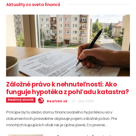
Aktuality zo sveta financií
Záložné právo k nehnuteľnosti: Ako
funguje hypotéka z pohľadu katastra?
Realitný slovník
RealVEA.sk
-
27. júla 2026
Pri kúpe bytu alebo domu financovaného hypotékou sa v
dokumentoch pravidelne objavuje pojem záložné právo. Pre
mnohých kupujúcich však nie je úplne jasné, čo presne...