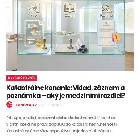
Realitný slovník
Katastrálne konanie: Vklad, záznam a
poznámka – aký je medzi nimi rozdiel?
RealVEA.sk
-
22. júla 2026
Pri kúpe, predaji, darovaní alebo dedení nehnuteľnosti sa
vlastnícke a iné práva zapisujú do katastra nehnuteľností.
Katastrálny úrad však nepoužíva iba jeden druh zápisu....