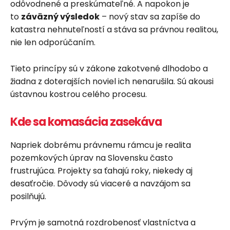
odôvodnené a preskúmateľné. A napokon je
to
záväzný výsledok
– nový stav sa zapíše do
katastra nehnuteľností a stáva sa právnou realitou,
nie len odporúčaním.
Tieto princípy sú v zákone zakotvené dlhodobo a
žiadna z doterajších noviel ich nenarušila. Sú akousi
ústavnou kostrou celého procesu.
Kde sa komasácia zasekáva
Napriek dobrému právnemu rámcu je realita
pozemkových úprav na Slovensku často
frustrujúca. Projekty sa ťahajú roky, niekedy aj
desaťročie. Dôvody sú viaceré a navzájom sa
posilňujú.
Prvým je samotná rozdrobenosť vlastníctva a