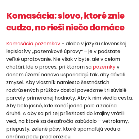
Komasácia: slovo, ktoré znie
cudzo, no rieši niečo domáce
Komasácia pozemkov
– alebo v jazyku slovenskej
legislatívy „pozemkové úpravy“ – je v podstate
veľké upratovanie. Nie však v byte, ale v celom
chotári. Ide o proces, pri ktorom sa
pozemky
v
danom území nanovo usporiadajú tak, aby dávali
zmysel. Aby vlastník namiesto šestnástich
roztrúsených prúžkov dostal povedzme tri súvislé
parcely primeranej hodnoty. Aby k nim viedla cesta.
Aby bolo jasné, kde končí jedno pole a začína
druhé. A aby sa pri tej príležitosti do krajiny vrátili
veci, na ktoré sa desaťročia zabúdalo – vetrolamy,
priepusty, zelené pásy, ktoré spomaľujú vodu a
chránia pôdu pred eróziou.