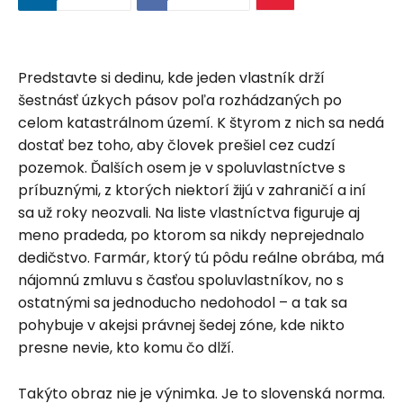
Predstavte si dedinu, kde jeden vlastník drží
šestnásť úzkych pásov poľa rozhádzaných po
celom katastrálnom území. K štyrom z nich sa nedá
dostať bez toho, aby človek prešiel cez cudzí
pozemok. Ďalších osem je v spoluvlastníctve s
príbuznými, z ktorých niektorí žijú v zahraničí a iní
sa už roky neozvali. Na liste vlastníctva figuruje aj
meno pradeda, po ktorom sa nikdy neprejednalo
dedičstvo. Farmár, ktorý tú pôdu reálne obrába, má
nájomnú zmluvu s časťou spoluvlastníkov, no s
ostatnými sa jednoducho nedohodol – a tak sa
pohybuje v akejsi právnej šedej zóne, kde nikto
presne nevie, kto komu čo dlží.
Takýto obraz nie je výnimka. Je to slovenská norma.