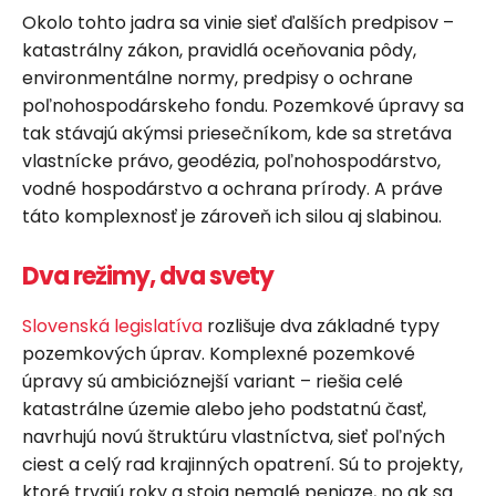
Okolo tohto jadra sa vinie sieť ďalších predpisov –
katastrálny zákon, pravidlá oceňovania pôdy,
environmentálne normy, predpisy o ochrane
poľnohospodárskeho fondu. Pozemkové úpravy sa
tak stávajú akýmsi priesečníkom, kde sa stretáva
vlastnícke právo, geodézia, poľnohospodárstvo,
vodné hospodárstvo a ochrana prírody. A práve
táto komplexnosť je zároveň ich silou aj slabinou.
Dva režimy, dva svety
Slovenská legislatíva
rozlišuje dva základné typy
pozemkových úprav. Komplexné pozemkové
úpravy sú ambicióznejší variant – riešia celé
katastrálne územie alebo jeho podstatnú časť,
navrhujú novú štruktúru vlastníctva, sieť poľných
ciest a celý rad krajinných opatrení. Sú to projekty,
ktoré trvajú roky a stoja nemalé peniaze, no ak sa