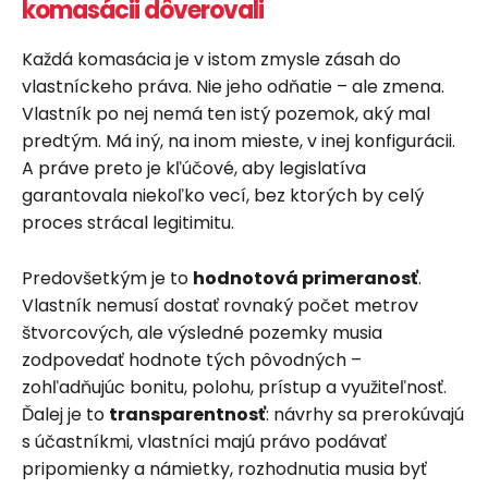
komasácii dôverovali
Každá komasácia je v istom zmysle zásah do
vlastníckeho práva. Nie jeho odňatie – ale zmena.
Vlastník po nej nemá ten istý pozemok, aký mal
predtým. Má iný, na inom mieste, v inej konfigurácii.
A práve preto je kľúčové, aby legislatíva
garantovala niekoľko vecí, bez ktorých by celý
proces strácal legitimitu.
Predovšetkým je to
hodnotová primeranosť
.
Vlastník nemusí dostať rovnaký počet metrov
štvorcových, ale výsledné pozemky musia
zodpovedať hodnote tých pôvodných –
zohľadňujúc bonitu, polohu, prístup a využiteľnosť.
Ďalej je to
transparentnosť
: návrhy sa prerokúvajú
s účastníkmi, vlastníci majú právo podávať
pripomienky a námietky, rozhodnutia musia byť