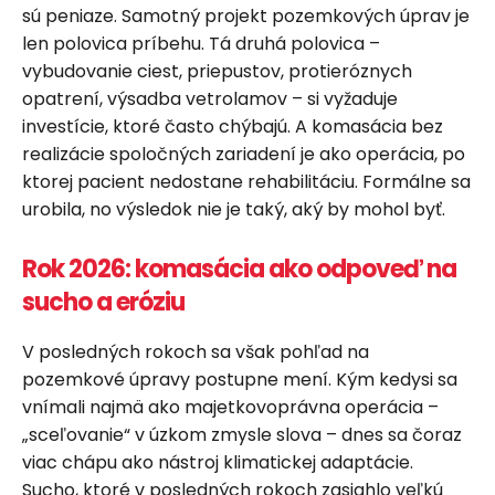
sú peniaze. Samotný projekt pozemkových úprav je
len polovica príbehu. Tá druhá polovica –
vybudovanie ciest, priepustov, protieróznych
opatrení, výsadba vetrolamov – si vyžaduje
investície, ktoré často chýbajú. A komasácia bez
realizácie spoločných zariadení je ako operácia, po
ktorej pacient nedostane rehabilitáciu. Formálne sa
urobila, no výsledok nie je taký, aký by mohol byť.
Rok 2026: komasácia ako odpoveď na
sucho a eróziu
V posledných rokoch sa však pohľad na
pozemkové úpravy postupne mení. Kým kedysi sa
vnímali najmä ako majetkovoprávna operácia –
„sceľovanie“ v úzkom zmysle slova – dnes sa čoraz
viac chápu ako nástroj klimatickej adaptácie.
Sucho, ktoré v posledných rokoch zasiahlo veľkú