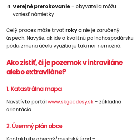
Verejné prerokovanie
– obyvatelia môžu
vzniesť námietky
Celý proces môže trvať
roky
a nie je zaručený
úspech. Navyše, ak ide o kvalitnú poľnohospodársku
pôdu, zmena účelu využitia je takmer nemožná.
Ako zistiť, či je pozemok v intraviláne
alebo extraviláne?
1. Katastrálna mapa
Navštívte portál
www.skgeodesy.sk
– základná
orientácia
2. Územný plán obce
Kontaktujte obecný/mestský úrad –