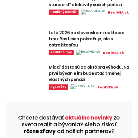
štandard“ efektivity vašich peňazí
Realitný slovník
RealVEA.sk
Leto 2026 na slovenskom realitnom
trhu: Rast cien pokračuje, ale s
ostražitosťou
Realitné tipy
RealVEA.sk
Mladí dostanú od októbra výhodu. Na
prvé bývanie im bude stačiť menej
vlastných peňazí
Hypotéky
RealVEA.sk
Chcete dostávať
aktuálne novinky
zo
sveta realít a bývania? Alebo získať
rôzne zľavy
od našich partnerov?