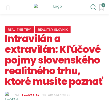
0
REALITNÉ TIPY
REALITNÝ SLOVNÍK
Intravilán a
extravilán: Kľúčové
pojmy slovenského
realitného trhu,
ktoré musíte poznať
26. októbra 2025
Od:
RealVEA.sk