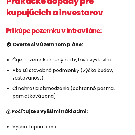
Praktické dopady pre
kupujúcich a investorov
Pri kúpe pozemku v intraviláne:
🏠
Overte si v územnom pláne:
Či je pozemok určený na bytovú výstavbu
Aké sú stavebné podmienky (výška budov,
zastavanosť)
Či nehrozia obmedzenia (ochranné pásma,
pamiatková zóna)
💰
Počítajte s vyššími nákladmi:
Vyššia kúpna cena