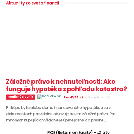
Aktuality zo sveta financií
Záložné právo k nehnuteľnosti: Ako
funguje hypotéka z pohľadu katastra?
Realitný slovník
RealVEA.sk
-
27. júla 2026
Pri kúpe bytu alebo domu financovaného hypotékou sa v
dokumentoch pravidelne objavuje pojem záložné právo. Pre
mnohých kupujúcich však nie je úplne jasné, čo presne...
ROE (Return on Equity) – „Zlatý