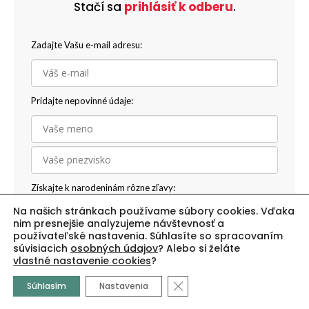
Stačí sa
prihlásiť k odberu
.
Zadajte Vašu e-mail adresu:
Pridajte nepovinné údaje:
Získajte k narodeninám rôzne zľavy:
Na našich stránkach používame súbory cookies. Vďaka
nim presnejšie analyzujeme návštevnosť a
používateľské nastavenia. Súhlasíte so spracovaním
súvisiacich
osobných údajov
? Alebo si želáte
Přihlásiť sa k odberu noviniek
vlastné nastavenie cookies
?
Close GDPR Cookie Banne
Odoslaním formulára súhlasíte so spracovaním
osobných
Súhlasím
Nastavenia
údajov
.