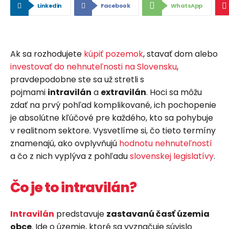
Linkedin
Facebook
WhatsApp
Ak sa rozhodujete
kúpiť pozemok
, stavať dom alebo
investovať do nehnuteľnosti na Slovensku
,
pravdepodobne ste sa už stretli s
pojmami
intravilán
a
extravilán
. Hoci sa môžu
zdať na prvý pohľad komplikované, ich pochopenie
je absolútne kľúčové pre každého, kto sa pohybuje
v realitnom sektore. Vysvetlíme si, čo tieto termíny
znamenajú, ako ovplyvňujú
hodnotu nehnuteľností
a čo z nich vyplýva z pohľadu
slovenskej legislatívy
.
Čo je to intravilán?
Intravilán
predstavuje
zastavanú časť územia
obce
. Ide o územie, ktoré sa vyznačuje súvislo