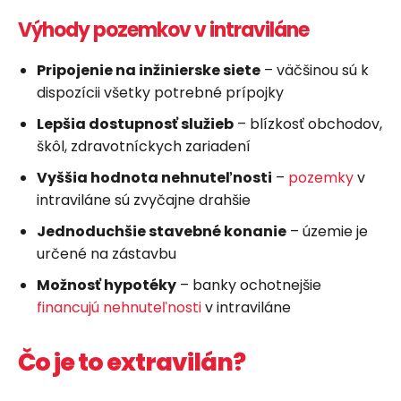
Výhody pozemkov v intraviláne
Pripojenie na inžinierske siete
– väčšinou sú k
dispozícii všetky potrebné prípojky
Lepšia dostupnosť služieb
– blízkosť obchodov,
škôl, zdravotníckych zariadení
Vyššia hodnota nehnuteľnosti
–
pozemky
v
intraviláne sú zvyčajne drahšie
Jednoduchšie stavebné konanie
– územie je
určené na zástavbu
Možnosť hypotéky
– banky ochotnejšie
financujú nehnuteľnosti
v intraviláne
Čo je to extravilán?