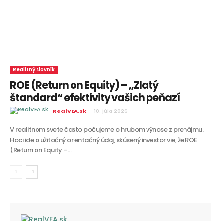
Realitný slovník
ROE (Return on Equity) – „Zlatý
štandard“ efektivity vašich peňazí
RealVEA.sk
-
10. júla 2026
V realitnom svete často počujeme o hrubom výnose z prenájmu.
Hoci ide o užitočný orientačný údaj, skúsený investor vie, že ROE
(Return on Equity –...