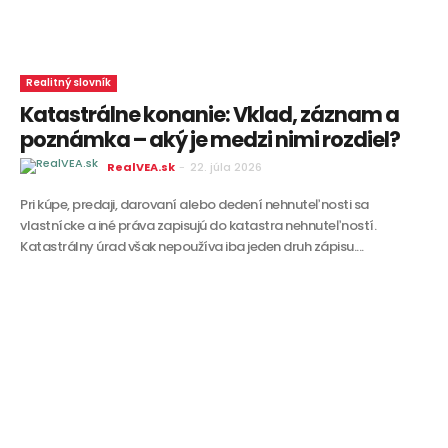
Realitný slovník
Katastrálne konanie: Vklad, záznam a
poznámka – aký je medzi nimi rozdiel?
RealVEA.sk
-
22. júla 2026
Pri kúpe, predaji, darovaní alebo dedení nehnuteľnosti sa
vlastnícke a iné práva zapisujú do katastra nehnuteľností.
Katastrálny úrad však nepoužíva iba jeden druh zápisu....