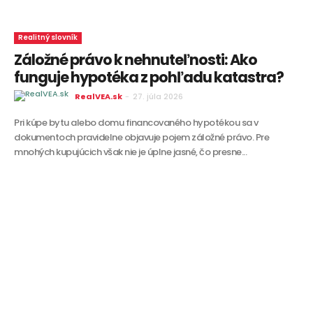
Realitný slovník
Záložné právo k nehnuteľnosti: Ako
funguje hypotéka z pohľadu katastra?
RealVEA.sk
-
27. júla 2026
Pri kúpe bytu alebo domu financovaného hypotékou sa v
dokumentoch pravidelne objavuje pojem záložné právo. Pre
mnohých kupujúcich však nie je úplne jasné, čo presne...