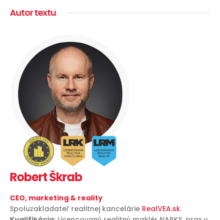
Autor textu
Robert Škrab
CEO, marketing & reality
Spoluzakladateľ realitnej kancelárie
RealVEA.sk
.
Kvalifikácia
: Licencovaný realitný maklér NARKS, prax v