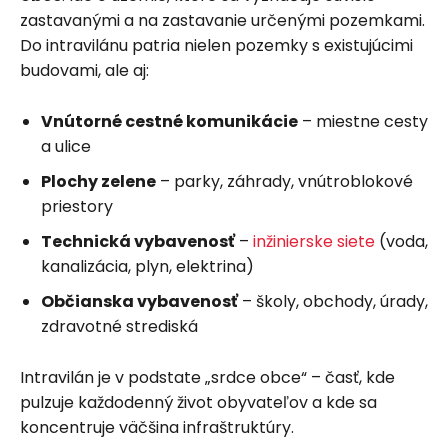
zastavanými a na zastavanie určenými pozemkami.
Do intravilánu patria nielen pozemky s existujúcimi
budovami, ale aj:
Vnútorné cestné komunikácie
– miestne cesty
a ulice
Plochy zelene
– parky, záhrady, vnútroblokové
priestory
Technická vybavenosť
–
inžinierske siete
(voda,
kanalizácia, plyn, elektrina)
Občianska vybavenosť
– školy, obchody, úrady,
zdravotné strediská
Intravilán je v podstate „srdce obce“ – časť, kde
pulzuje každodenný život obyvateľov a kde sa
koncentruje väčšina infraštruktúry.