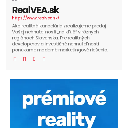
RealVEA.sk
https://www.realvea.sk/
Ako realitná kancelária zrealizujeme predaj
Vašej nehnuteľnosti „na kľúč“ v rôznych
regiónoch Slovenska. Pre realitných
developerov a investičné nehnuteľnosti
ponúkame moderné marketingové riešenia.