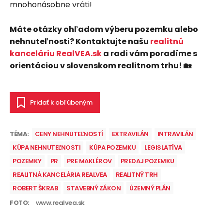
mnohonásobne vráti!
Máte otázky ohľadom výberu pozemku alebo
nehnuteľnosti? Kontaktujte našu
realitnú
kanceláriu RealVEA.sk
a radi vám poradíme s
orientáciou v slovenskom realitnom trhu! 🏡
Pridať k obľúbeným
TÉMA:
CENY NEHNUTEĽNOSTÍ
EXTRAVILÁN
INTRAVILÁN
KÚPA NEHNUTEĽNOSTI
KÚPA POZEMKU
LEGISLATÍVA
POZEMKY
PR
PRE MAKLÉROV
PREDAJ POZEMKU
REALITNÁ KANCELÁRIA REALVEA
REALITNÝ TRH
ROBERT ŠKRAB
STAVEBNÝ ZÁKON
ÚZEMNÝ PLÁN
FOTO:
www.realvea.sk