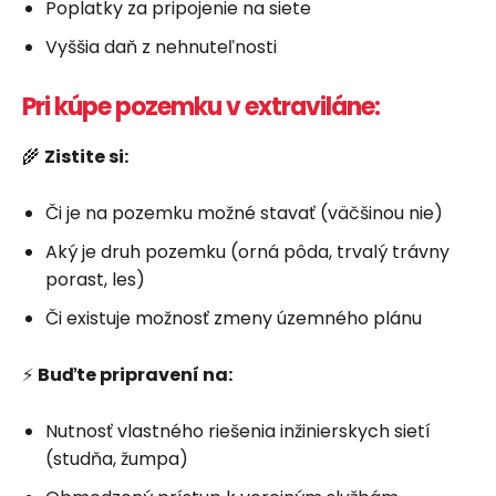
Poplatky za pripojenie na siete
Vyššia daň z nehnuteľnosti
Pri kúpe pozemku v extraviláne:
🌾
Zistite si:
Či je na pozemku možné stavať (väčšinou nie)
Aký je druh pozemku (orná pôda, trvalý trávny
porast, les)
Či existuje možnosť zmeny územného plánu
⚡
Buďte pripravení na:
Nutnosť vlastného riešenia inžinierskych sietí
(studňa, žumpa)