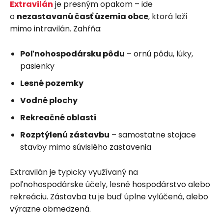
Extravilán
je presným opakom – ide
o
nezastavanú časť územia obce
, ktorá leží
mimo intravilán. Zahŕňa:
Poľnohospodársku pôdu
– ornú pôdu, lúky,
pasienky
Lesné pozemky
Vodné plochy
Rekreačné oblasti
Rozptýlenú zástavbu
– samostatne stojace
stavby mimo súvislého zastavenia
Extravilán je typicky využívaný na
poľnohospodárske účely, lesné hospodárstvo alebo
rekreáciu. Zástavba tu je buď úplne vylúčená, alebo
výrazne obmedzená.