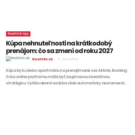
Realitné tipy
Kúpa nehnuteľnosti na krátkodobý
prenájom: čo sa zmení od roku 2027
RealVEA.sk
-
17. júla 2026
Kúpa bytu alebo apartmánu na prenajímanie cez Airbnb, Booking
či inú online platformu môže byť zaujímavou investičnou
stratégiou. Vyššia denná sadzba však automaticky neznamená...