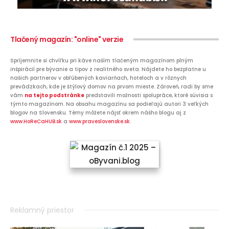
Tlačený magazín: "online" verzie
Spríjemnite si chvíľku pri káve naším tlačeným magazínom plným
inšpirácií pre bývanie a tipov z realitného sveta. Nájdete ho bezplatne u
našich partnerov v obľúbených kaviarňach, hoteloch a v rôznych
prevádzkach, kde je štýlový domov na prvom mieste. Zároveň, radi by sme
vám
na tejto podstránke
predstavili možnosti spolupráce, ktoré súvisia s
týmto magazínom. Na obsahu magazínu sa podieľajú autori 3 veľkých
blogov na Slovensku. Témy môžete nájsť okrem nášho blogu aj z
www.HoReCaHUB.sk
a
www.praveslovenske.sk
.
Reklamný priestor