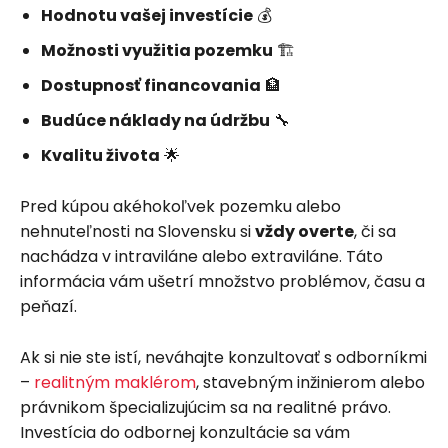
Hodnotu vašej investície
💰
Možnosti využitia pozemku
🏗️
Dostupnosť financovania
🏦
Budúce náklady na údržbu
🔧
Kvalitu života
🌟
Pred kúpou akéhokoľvek pozemku alebo
nehnuteľnosti na Slovensku si
vždy overte
, či sa
nachádza v intraviláne alebo extraviláne. Táto
informácia vám ušetrí množstvo problémov, času a
peňazí.
Ak si nie ste istí, neváhajte konzultovať s odborníkmi
–
realitným maklérom
, stavebným inžinierom alebo
právnikom špecializujúcim sa na realitné právo.
Investícia do odbornej konzultácie sa vám