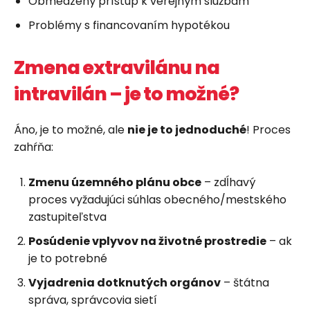
Obmedzený prístup k verejným službám
Problémy s financovaním hypotékou
Zmena extravilánu na
intravilán – je to možné?
Áno, je to možné, ale
nie je to jednoduché
! Proces
zahŕňa:
Zmenu územného plánu obce
– zdĺhavý
proces vyžadujúci súhlas obecného/mestského
zastupiteľstva
Posúdenie vplyvov na životné prostredie
– ak
je to potrebné
Vyjadrenia dotknutých orgánov
– štátna
správa, správcovia sietí