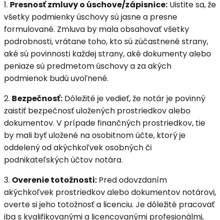
1.
Presnosť zmluvy o úschove/zápisnice:
Uistite sa, že
všetky podmienky úschovy sú jasne a presne
formulované. Zmluva by mala obsahovať všetky
podrobnosti, vrátane toho, kto sú zúčastnené strany,
aké sú povinnosti každej strany, aké dokumenty alebo
peniaze sú predmetom úschovy a za akých
podmienok budú uvoľnené.
2.
Bezpečnosť:
Dôležité je vedieť, že notár je povinný
zaistiť bezpečnosť uložených prostriedkov alebo
dokumentov. V prípade finančných prostriedkov, tie
by mali byť uložené na osobitnom účte, ktorý je
oddelený od akýchkoľvek osobných či
podnikateľských účtov notára.
3.
Overenie totožnosti:
Pred odovzdaním
akýchkoľvek prostriedkov alebo dokumentov notárovi,
overte si jeho totožnosť a licenciu. Je dôležité pracovať
iba s kvalifikovanými a licencovanými profesionálmi,