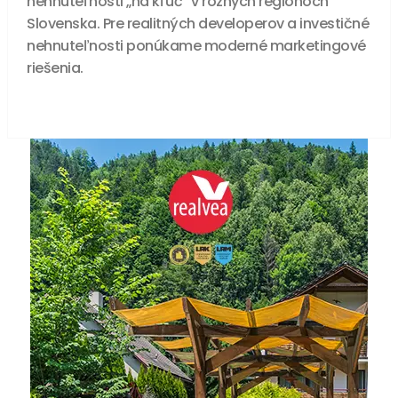
nehnuteľnosti „na kľúč“ v rôznych regiónoch
Slovenska. Pre realitných developerov a investičné
nehnuteľnosti ponúkame moderné marketingové
riešenia.