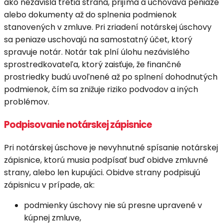
ako nezávislá tretia strana, prijíma a uchováva peniaze
alebo dokumenty až do splnenia podmienok
stanovených v zmluve. Pri zriadení notárskej úschovy
sa peniaze uschovajú na samostatný účet, ktorý
spravuje notár. Notár tak plní úlohu nezávislého
sprostredkovateľa, ktorý zaisťuje, že finančné
prostriedky budú uvoľnené až po splnení dohodnutých
podmienok, čím sa znižuje riziko podvodov a iných
problémov.
Podpisovanie notárskej zápisnice
Pri notárskej úschove je nevyhnutné spísanie notárskej
zápisnice, ktorú musia podpísať buď obidve zmluvné
strany, alebo len kupujúci. Obidve strany podpisujú
zápisnicu v prípade, ak:
podmienky úschovy nie sú presne upravené v
kúpnej zmluve,