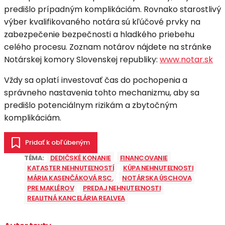
predišlo prípadným komplikáciám. Rovnako starostlivý
výber kvalifikovaného notára sú kľúčové prvky na
zabezpečenie bezpečnosti a hladkého priebehu
celého procesu. Zoznam notárov nájdete na stránke
Notárskej komory Slovenskej republiky:
www.notar.sk
Vždy sa oplatí investovať čas do pochopenia a
správneho nastavenia tohto mechanizmu, aby sa
predišlo potenciálnym rizikám a zbytočným
komplikáciám.
Pridať k obľúbeným
TÉMA:
DEDIČSKÉ KONANIE
FINANCOVANIE
KATASTER NEHNUTEĽNOSTÍ
KÚPA NEHNUTEĽNOSTI
MÁRIA KASENČÁKOVÁ RSC.
NOTÁRSKA ÚSCHOVA
PRE MAKLÉROV
PREDAJ NEHNUTEĽNOSTI
REALITNÁ KANCELÁRIA REALVEA