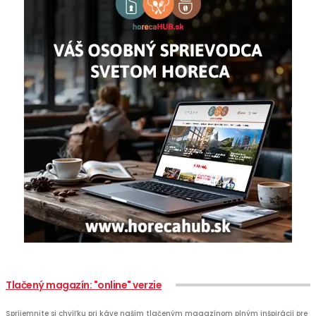
Tlačený magazín: "online" verzie
Spríjemnite si chvíľku pri káve naším tlačeným magazínom plným inšpirácií pre