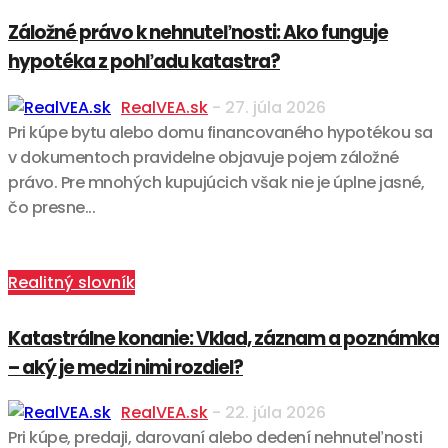
Záložné právo k nehnuteľnosti: Ako funguje
hypotéka z pohľadu katastra?
RealVEA.sk
-
27. júla 2026
Pri kúpe bytu alebo domu financovaného hypotékou sa
v dokumentoch pravidelne objavuje pojem záložné
právo. Pre mnohých kupujúcich však nie je úplne jasné,
čo presne...
Realitný slovník
Katastrálne konanie: Vklad, záznam a poznámka
– aký je medzi nimi rozdiel?
RealVEA.sk
-
22. júla 2026
Pri kúpe, predaji, darovaní alebo dedení nehnuteľnosti