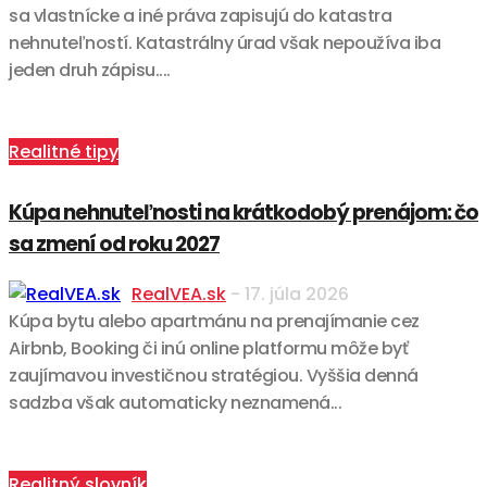
sa vlastnícke a iné práva zapisujú do katastra
nehnuteľností. Katastrálny úrad však nepoužíva iba
jeden druh zápisu....
Realitné tipy
Kúpa nehnuteľnosti na krátkodobý prenájom: čo
sa zmení od roku 2027
RealVEA.sk
-
17. júla 2026
Kúpa bytu alebo apartmánu na prenajímanie cez
Airbnb, Booking či inú online platformu môže byť
zaujímavou investičnou stratégiou. Vyššia denná
sadzba však automaticky neznamená...
Realitný slovník