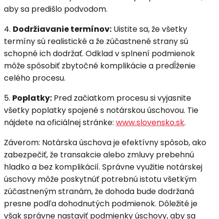
aby sa predišlo podvodom.
4.
Dodržiavanie termínov:
Uistite sa, že všetky
termíny sú realistické a že zúčastnené strany sú
schopné ich dodržať. Odklad v splnení podmienok
môže spôsobiť zbytočné komplikácie a predĺženie
celého procesu.
5.
Poplatky:
Pred začiatkom procesu si vyjasnite
všetky poplatky spojené s notárskou úschovou. Tie
nájdete na oficiálnej stránke:
www.slovensko.sk
.
Záverom: Notárska úschova je efektívny spôsob, ako
zabezpečiť, že transakcie alebo zmluvy prebehnú
hladko a bez komplikácií. Správne využitie notárskej
úschovy môže poskytnúť potrebnú istotu všetkým
zúčastneným stranám, že dohoda bude dodržaná
presne podľa dohodnutých podmienok. Dôležité je
však správne nastaviť podmienky úschovy, aby sa