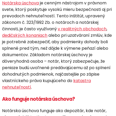
Notárska úschova
je cenným nástrojom v právnom
svete, ktorý poskytuje vysokú mieru bezpečnosti aj pri
prevodoch nehnuteľností. Tento inštitút, upravený
zákonom č. 323/1992 Zb. o notároch a notárskej
činnosti, je často využívaný
v realitných obchodoch
,
dedičských konaniach
alebo pri uzatváraní zmlúv, kde
je potrebné zabezpečiť, aby podmienky dohody boli
splnené pred tým, než dôjde k výmene peňazí alebo
dokumentov. Základom notárskej úschovy je
dôveryhodná osoba – notár, ktorý zabezpečuje, že
peniaze budú uvoľnené predávajúcemu až po splnení
dohodnutých podmienok, najčastejšie po zápise
vlastníckeho práva kupujúceho do
katastra
nehnuteľností
.
Ako funguje notárska úschova?
Notárska úschova funguje ako depozitár, kde notár,