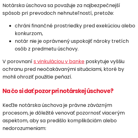
Notárska úschova sa považuje za najbezpečnejší
spôsob pri prevodoch nehnuteľností, pretože:
chráni finančné prostriedky pred exekúciou alebo
konkurzom,
notár nie je oprávnený uspokojiť nároky tretích
osôb z predmetu úschovy.
V porovnaní
s vinkuláciou v banke
poskytuje vyššiu
ochranu pred neočakávanými situáciami, ktoré by
mohli ohroziť použitie peňazí.
Na čo si dať pozor pri notárskej úschove?
Keďže notárska úschova je právne záväzným
procesom, je dôležité venovať pozornosť viacerým
aspektom, aby sa predišlo komplikáciám alebo
nedorozumeniam: