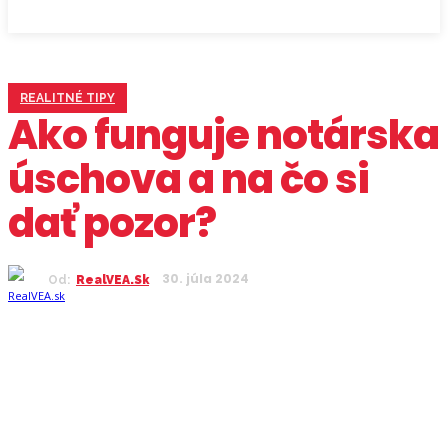
REALITNÉ TIPY
Ako funguje notárska
úschova a na čo si
dať pozor?
30. júla 2024
Od:
RealVEA.sk