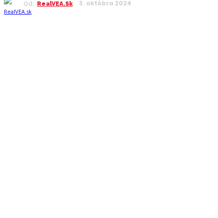
3. októbra 2024
Od:
RealVEA.sk