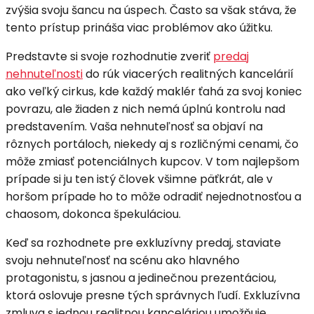
zvýšia svoju šancu na úspech. Často sa však stáva, že
tento prístup prináša viac problémov ako úžitku.
Predstavte si svoje rozhodnutie zveriť
predaj
nehnuteľnosti
do rúk viacerých realitných kancelárií
ako veľký cirkus, kde každý maklér ťahá za svoj koniec
povrazu, ale žiaden z nich nemá úplnú kontrolu nad
predstavením. Vaša nehnuteľnosť sa objaví na
rôznych portáloch, niekedy aj s rozličnými cenami, čo
môže zmiasť potenciálnych kupcov. V tom najlepšom
prípade si ju ten istý človek všimne päťkrát, ale v
horšom prípade ho to môže odradiť nejednotnosťou a
chaosom, dokonca špekuláciou.
Keď sa rozhodnete pre exkluzívny predaj, staviate
svoju nehnuteľnosť na scénu ako hlavného
protagonistu, s jasnou a jedinečnou prezentáciou,
ktorá oslovuje presne tých správnych ľudí. Exkluzívna
zmluva s jednou realitnou kanceláriou umožňuje