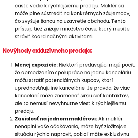
často vedie k rýchlejšiemu predaju. Maklér sa
môže plne sústrediť na konkrétnych záujemcov,
čo zvyšuje šancu na uzavretie obchodu. Tento
prístup tiež znižuje množstvo času, ktorý musíte
stráviť koordinačnými aktivitami.
Nevýhody exkluzívneho predaja:
Menej expozície:
Niektorí predávajúci majú pocit,
že obmedzením spolupráce na jednu kanceláriu
môžu stratiť potenciálnych kupcov, ktorí
uprednostňujú iné kancelárie. Je pravda, že viac
kancelárií môže znamenať širšiu sieť kontaktov,
ale to nemusí nevyhnutne viesť k rýchlejšiemu
predaju.
Závislosť na jednom maklérovi:
Ak maklér
nenaplní vaše očakávania, môže byť zložitejšie
situáciu rýchlo napraviť, pokiaľ máte exkluzívnu