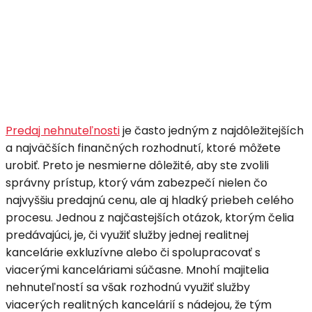
Linkedin
Facebook
WhatsApp
Vib
Predaj nehnuteľnosti
je často jedným z najdôležitejších
a najväčších finančných rozhodnutí, ktoré môžete
urobiť. Preto je nesmierne dôležité, aby ste zvolili
správny prístup, ktorý vám zabezpečí nielen čo
najvyššiu predajnú cenu, ale aj hladký priebeh celého
procesu. Jednou z najčastejších otázok, ktorým čelia
predávajúci, je, či využiť služby jednej realitnej
kancelárie exkluzívne alebo či spolupracovať s
viacerými kanceláriami súčasne. Mnohí majitelia
nehnuteľností sa však rozhodnú využiť služby
viacerých realitných kancelárií s nádejou, že tým