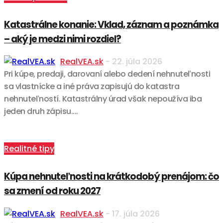
Katastrálne konanie: Vklad, záznam a poznámka
– aký je medzi nimi rozdiel?
RealVEA.sk
-
22. júla 2026
Pri kúpe, predaji, darovaní alebo dedení nehnuteľnosti
sa vlastnícke a iné práva zapisujú do katastra
nehnuteľností. Katastrálny úrad však nepoužíva iba
jeden druh zápisu....
Realitné tipy
Kúpa nehnuteľnosti na krátkodobý prenájom: čo
sa zmení od roku 2027
RealVEA.sk
-
17. júla 2026