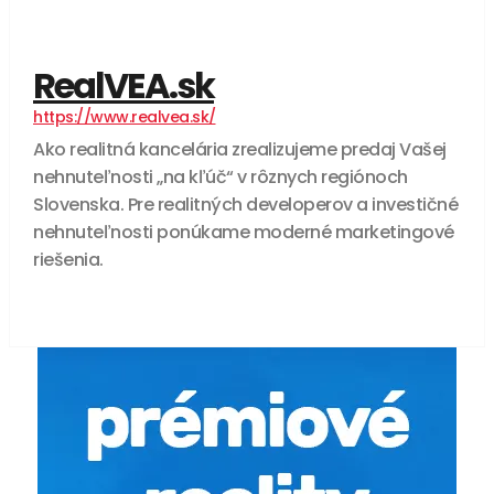
RealVEA.sk
https://www.realvea.sk/
Ako realitná kancelária zrealizujeme predaj Vašej
nehnuteľnosti „na kľúč“ v rôznych regiónoch
Slovenska. Pre realitných developerov a investičné
nehnuteľnosti ponúkame moderné marketingové
riešenia.