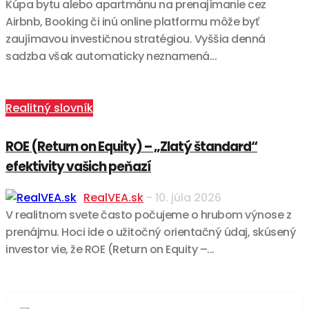
Kúpa bytu alebo apartmánu na prenajímanie cez
Airbnb, Booking či inú online platformu môže byť
zaujímavou investičnou stratégiou. Vyššia denná
sadzba však automaticky neznamená...
Realitný slovník
ROE (Return on Equity) – „Zlatý štandard“
efektivity vašich peňazí
RealVEA.sk
-
10. júla 2026
V realitnom svete často počujeme o hrubom výnose z
prenájmu. Hoci ide o užitočný orientačný údaj, skúsený
investor vie, že ROE (Return on Equity –...