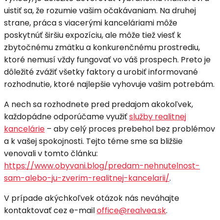
uistiť sa, že rozumie vašim očakávaniam. Na druhej
strane, práca s viacerými kanceláriami môže
poskytnúť širšiu expozíciu, ale môže tiež viesť k
zbytočnému zmätku a konkurenčnému prostrediu,
ktoré nemusí vždy fungovať vo váš prospech. Preto je
dôležité zvážiť všetky faktory a urobiť informované
rozhodnutie, ktoré najlepšie vyhovuje vašim potrebám.
A nech sa rozhodnete pred predajom akokoľvek,
každopádne odporúčame využiť
služby realitnej
kancelárie
– aby celý proces prebehol bez problémov
a k vašej spokojnosti. Tejto téme sme sa bližšie
venovali v tomto článku:
https://www.obyvani.blog/predam-nehnutelnost-
sam-alebo-ju-zverim-realitnej-kancelarii/
.
V prípade akýchkoľvek otázok nás neváhajte
kontaktovať cez e-mail
office@realvea.sk
.