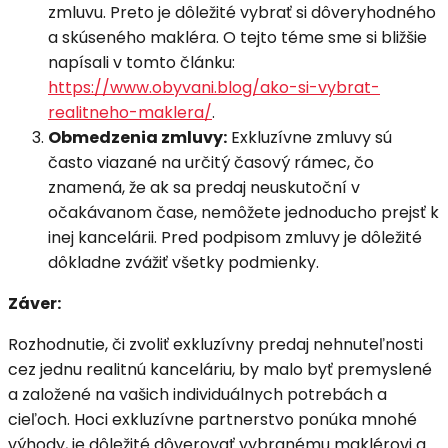
zmluvu. Preto je dôležité vybrať si dôveryhodného
a skúseného makléra. O tejto téme sme si bližšie
napísali v tomto článku:
https://www.obyvani.blog/ako-si-vybrat-
realitneho-maklera/
.
Obmedzenia zmluvy:
Exkluzívne zmluvy sú
často viazané na určitý časový rámec, čo
znamená, že ak sa predaj neuskutoční v
očakávanom čase, nemôžete jednoducho prejsť k
inej kancelárii. Pred podpisom zmluvy je dôležité
dôkladne zvážiť všetky podmienky.
Záver:
Rozhodnutie, či zvoliť exkluzívny predaj nehnuteľnosti
cez jednu realitnú kanceláriu, by malo byť premyslené
a založené na vašich individuálnych potrebách a
cieľoch. Hoci exkluzívne partnerstvo ponúka mnohé
výhody, je dôležité dôverovať vybranému maklérovi a