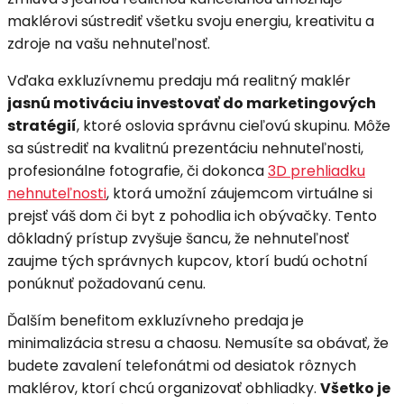
maklérovi sústrediť všetku svoju energiu, kreativitu a
zdroje na vašu nehnuteľnosť.
Vďaka exkluzívnemu predaju má realitný maklér
jasnú motiváciu investovať do marketingových
stratégií
, ktoré oslovia správnu cieľovú skupinu. Môže
sa sústrediť na kvalitnú prezentáciu nehnuteľnosti,
profesionálne fotografie, či dokonca
3D prehliadku
nehnuteľnosti
, ktorá umožní záujemcom virtuálne si
prejsť váš dom či byt z pohodlia ich obývačky. Tento
dôkladný prístup zvyšuje šancu, že nehnuteľnosť
zaujme tých správnych kupcov, ktorí budú ochotní
ponúknuť požadovanú cenu.
Ďalším benefitom exkluzívneho predaja je
minimalizácia stresu a chaosu. Nemusíte sa obávať, že
budete zavalení telefonátmi od desiatok rôznych
maklérov, ktorí chcú organizovať obhliadky.
Všetko je