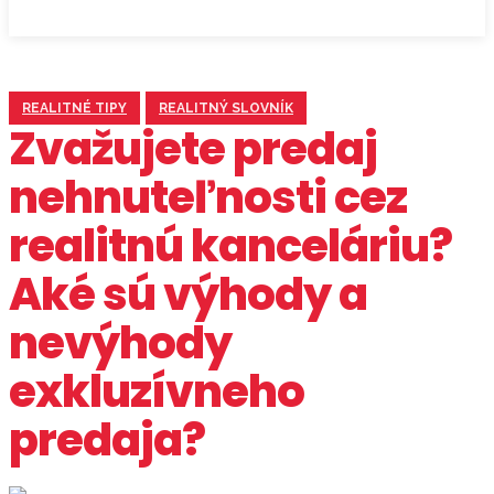
REALITNÉ TIPY
REALITNÝ SLOVNÍK
Zvažujete predaj
nehnuteľnosti cez
realitnú kanceláriu?
Aké sú výhody a
nevýhody
exkluzívneho
predaja?