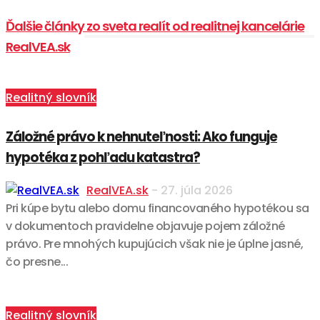
Ďalšie články zo sveta realít od realitnej kancelárie
RealVEA.sk
Realitný slovník
Záložné právo k nehnuteľnosti: Ako funguje
hypotéka z pohľadu katastra?
RealVEA.sk
-
27. júla 2026
Pri kúpe bytu alebo domu financovaného hypotékou sa
v dokumentoch pravidelne objavuje pojem záložné
právo. Pre mnohých kupujúcich však nie je úplne jasné,
čo presne...
Realitný slovník