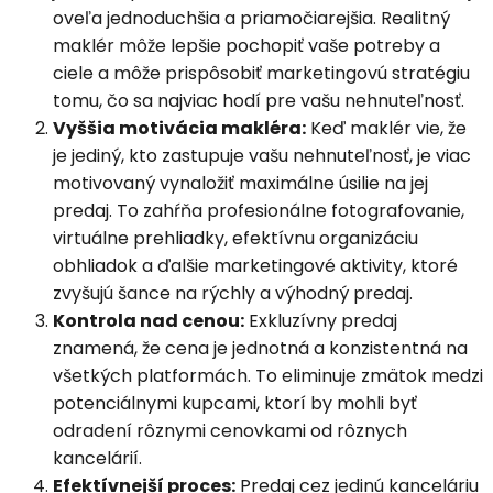
oveľa jednoduchšia a priamočiarejšia. Realitný
maklér môže lepšie pochopiť vaše potreby a
ciele a môže prispôsobiť marketingovú stratégiu
tomu, čo sa najviac hodí pre vašu nehnuteľnosť.
Vyššia motivácia makléra:
Keď maklér vie, že
je jediný, kto zastupuje vašu nehnuteľnosť, je viac
motivovaný vynaložiť maximálne úsilie na jej
predaj. To zahŕňa profesionálne fotografovanie,
virtuálne prehliadky, efektívnu organizáciu
obhliadok a ďalšie marketingové aktivity, ktoré
zvyšujú šance na rýchly a výhodný predaj.
Kontrola nad cenou:
Exkluzívny predaj
znamená, že cena je jednotná a konzistentná na
všetkých platformách. To eliminuje zmätok medzi
potenciálnymi kupcami, ktorí by mohli byť
odradení rôznymi cenovkami od rôznych
kancelárií.
Efektívnejší proces:
Predaj cez jedinú kanceláriu