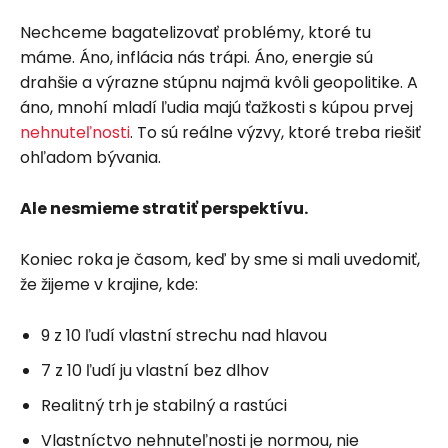
Nechceme bagatelizovať problémy, ktoré tu
máme. Áno, inflácia nás trápi. Áno, energie sú
drahšie a výrazne stúpnu najmä kvôli geopolitike. A
áno, mnohí mladí ľudia majú ťažkosti s kúpou prvej
nehnuteľnosti
. To sú reálne výzvy, ktoré treba riešiť
ohľadom bývania.
Ale nesmieme stratiť perspektívu.
Koniec roka je časom, keď by sme si mali uvedomiť,
že žijeme v krajine, kde:
9 z 10 ľudí vlastní strechu nad hlavou
7 z 10 ľudí ju vlastní bez dlhov
Realitný trh je stabilný a rastúci
Vlastníctvo nehnuteľnosti je normou, nie