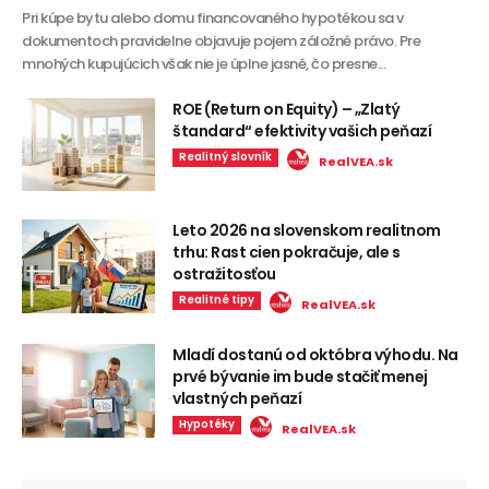
Pri kúpe bytu alebo domu financovaného hypotékou sa v
dokumentoch pravidelne objavuje pojem záložné právo. Pre
mnohých kupujúcich však nie je úplne jasné, čo presne...
ROE (Return on Equity) – „Zlatý
štandard“ efektivity vašich peňazí
Realitný slovník
RealVEA.sk
Leto 2026 na slovenskom realitnom
trhu: Rast cien pokračuje, ale s
ostražitosťou
Realitné tipy
RealVEA.sk
Mladí dostanú od októbra výhodu. Na
prvé bývanie im bude stačiť menej
vlastných peňazí
Hypotéky
RealVEA.sk