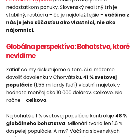
nedostatkom ponuky. Slovenský realitný trh je
stabilný, rastúci a – čo je najdôležitejšie –
väčšina z
nás je jeho súčasťou ako vlastníci, nie ako
nájomníci.
Globálna perspektíva: Bohatstvo, ktoré
nevidíme
Zatiaľ čo my diskutujeme o tom, či si môžeme
dovoliť dovolenku v Chorvátsku,
41 % svetovej
populácie
(1,55 miliardy ľudí) vlastní majetok v
hodnote menšej ako 10 000 dolárov. Celkovo. Nie
ročne –
celkovo
.
Najbohatšie 1 % svetovej populácie kontroluje
48 %
globálneho bohatstva
. Milionári tvoria len 1,6 %
dospelej populácie. A my? Väčšina slovenských