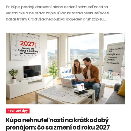
Pri kúpe, predaji, darovaní alebo dedení nehnuteľnosti sa
vlastnícke a iné práva zapisujú do katastra nehnuteľností.
Katastrálny úrad však nepoužíva iba jeden druh zápisu....
Realitné tipy
Kúpa nehnuteľnosti na krátkodobý
prenájom: čo sa zmení od roku 2027