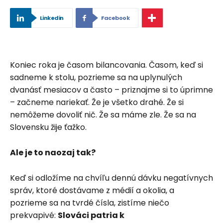
Linkedin
Facebook
Koniec roka je časom bilancovania. Časom, keď si
sadneme k stolu, pozrieme sa na uplynulých
dvanásť mesiacov a často – priznajme si to úprimne
– začneme nariekať. Že je všetko drahé. Že si
nemôžeme dovoliť nič. Že sa máme zle. Že sa na
Slovensku žije ťažko.
Ale je to naozaj tak?
Keď si odložíme na chvíľu dennú dávku negatívnych
správ, ktoré dostávame z médií a okolia, a
pozrieme sa na tvrdé čísla, zistíme niečo
prekvapivé:
Slováci patria k