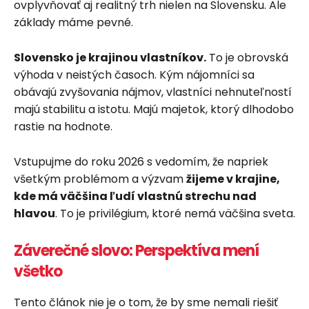
ovplyvňovať aj realitný trh nielen na Slovensku. Ale
základy máme pevné.
Slovensko je krajinou vlastníkov.
To je obrovská
výhoda v neistých časoch. Kým nájomníci sa
obávajú zvyšovania nájmov, vlastníci nehnuteľností
majú stabilitu a istotu. Majú majetok, ktorý dlhodobo
rastie na hodnote.
Vstupujme do roku 2026 s vedomím, že napriek
všetkým problémom a výzvam
žijeme v krajine,
kde má väčšina ľudí vlastnú strechu nad
hlavou
. To je privilégium, ktoré nemá väčšina sveta.
Záverečné slovo: Perspektíva mení
všetko
Tento článok nie je o tom, že by sme nemali riešiť