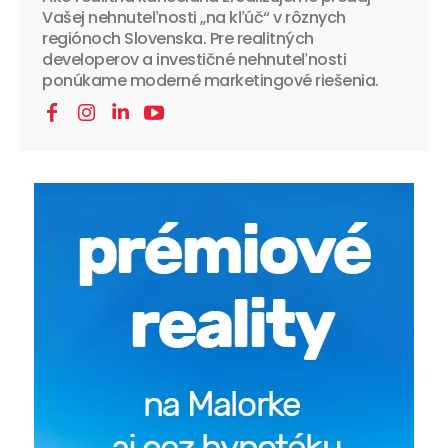
Vašej nehnuteľnosti „na kľúč“ v rôznych
regiónoch Slovenska. Pre realitných
developerov a investičné nehnuteľnosti
ponúkame moderné marketingové riešenia.