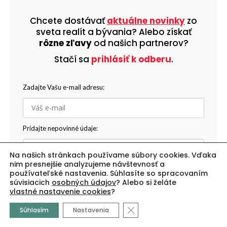
Chcete dostávať
aktuálne novinky
zo
sveta realít a bývania? Alebo získať
rôzne zľavy
od našich partnerov?
Stačí sa
prihlásiť k odberu
.
Zadajte Vašu e-mail adresu:
Pridajte nepovinné údaje:
Na našich stránkach používame súbory cookies. Vďaka
nim presnejšie analyzujeme návštevnosť a
používateľské nastavenia. Súhlasíte so spracovaním
súvisiacich
osobných údajov
? Alebo si želáte
vlastné nastavenie cookies
?
Získajte k narodeninám rôzne zľavy:
Close GDPR Cookie Banne
Súhlasím
Nastavenia