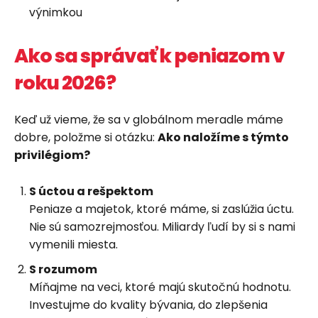
výnimkou
Ako sa správať k peniazom v
roku 2026?
Keď už vieme, že sa v globálnom meradle máme
dobre, položme si otázku:
Ako naložíme s týmto
privilégiom?
S úctou a rešpektom
Peniaze a majetok, ktoré máme, si zaslúžia úctu.
Nie sú samozrejmosťou. Miliardy ľudí by si s nami
vymenili miesta.
S rozumom
Míňajme na veci, ktoré majú skutočnú hodnotu.
Investujme do kvality bývania, do zlepšenia