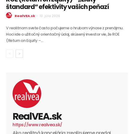
štandard“ efektivity vašich peňazí
RealVEA.sk
-
10. júla 2026
V realitnom svete často počujeme o hrubom výnose z prenájmu.
Hoci ide o užitočný orientačný údaj, skúsený investor vie, že ROE
(Return on Equity –...
RealVEA.sk
https://www.realvea.sk/
Ako realitná kancelária zrealizujeme predaj