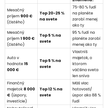
75-80 % ľudí
Mesačný
Top 20-25 %
na planéte
príjem
900 €
na svete
zarobí menej
(čistého)
ako ty
Mesačný
95 % ľudí na
Top 5 % na
príjem
1 900 €
planéte zarobí
svete
(čistého)
menej ako ty
Vlastníš
Auto v
majetok, o
Top 5 % na
hodnote
15
ktorom
svete
000 €
väčšina sveta
len sníva
Finančný
Máš viac
majetok
8 000
Top 12 % na
hotovosti/
€
(úspory,
svete
úspor ako 88 %
investície)
ľudí