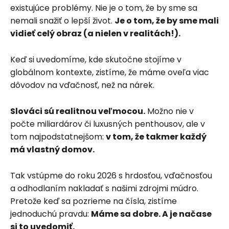
existujúce problémy. Nie je o tom, že by sme sa
nemali snažiť o lepší život.
Je o tom, že by sme mali
vidieť celý obraz (a nielen v realitách!).
Keď si uvedomíme, kde skutočne stojíme v
globálnom kontexte, zistíme, že máme oveľa viac
dôvodov na vďačnosť, než na nárek.
Slováci sú realitnou veľmocou.
Možno nie v
počte miliardárov či luxusných penthousov, ale v
tom najpodstatnejšom:
v tom, že takmer každý
má vlastný domov.
Tak vstúpme do roku 2026 s hrdosťou, vďačnosťou
a odhodlaním nakladať s našimi zdrojmi múdro.
Pretože keď sa pozrieme na čísla, zistíme
jednoduchú pravdu:
Máme sa dobre. A je načase
si to uvedomiť.