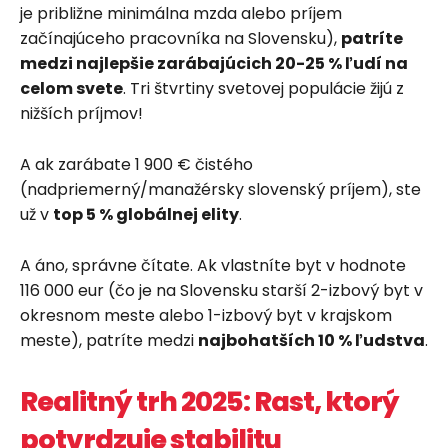
je približne minimálna mzda alebo príjem
začínajúceho pracovníka na Slovensku),
patríte
medzi najlepšie zarábajúcich 20-25 % ľudí na
celom svete
. Tri štvrtiny svetovej populácie žijú z
nižších príjmov!
A ak zarábate 1 900 € čistého
(nadpriemerný/manažérsky slovenský príjem), ste
už v
top 5 % globálnej elity
.
A áno, správne čítate. Ak vlastníte byt v hodnote
116 000 eur (čo je na Slovensku starší 2-izbový byt v
okresnom meste alebo 1-izbový byt v krajskom
meste), patríte medzi
najbohatších 10 % ľudstva
.
Realitný trh 2025: Rast, ktorý
potvrdzuje stabilitu