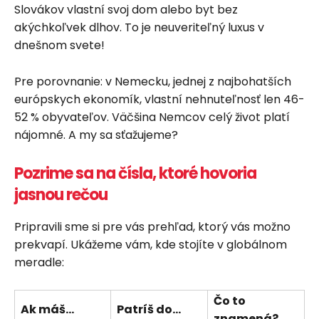
Slovákov vlastní svoj dom alebo byt bez
akýchkoľvek dlhov. To je neuveriteľný luxus v
dnešnom svete!
Pre porovnanie: v Nemecku, jednej z najbohatších
európskych ekonomík, vlastní nehnuteľnosť len 46-
52 % obyvateľov. Väčšina Nemcov celý život platí
nájomné. A my sa sťažujeme?
Pozrime sa na čísla, ktoré hovoria
jasnou rečou
Pripravili sme si pre vás prehľad, ktorý vás možno
prekvapí. Ukážeme vám, kde stojíte v globálnom
meradle:
Čo to
Ak máš…
Patríš do…
znamená?