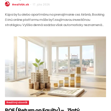
RealVEA.sk
-
17. júla 2026
Kúpa bytu alebo apartmánu na prenajímanie cez Airbnb, Booking
či inú online platformu môže byť zaujímavou investičnou
stratégiou. Vyššia denná sadzba však automaticky neznamená...
Realitný slovník
ROE (Return on Equity) – „Zlatý