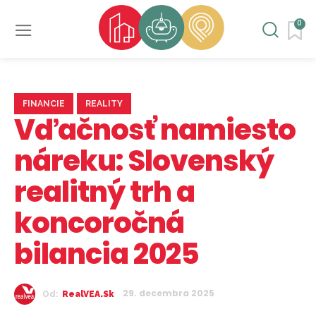
0
FINANCIE
REALITY
Vďačnosť namiesto
náreku: Slovenský
realitný trh a
koncoročná
bilancia 2025
29. decembra 2025
Od:
RealVEA.sk