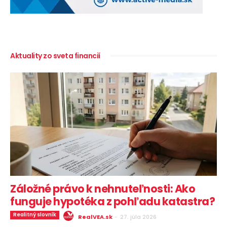
Aktuality zo sveta financií
Záložné právo k nehnuteľnosti: Ako
funguje hypotéka z pohľadu katastra?
Realitný slovník
RealVEA.sk
-
27. júla 2026