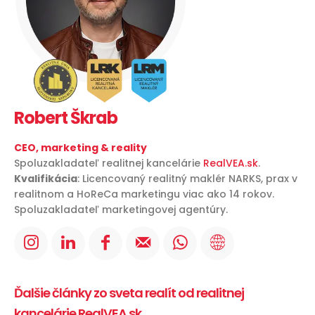
Robert Škrab
CEO, marketing & reality
Spoluzakladateľ realitnej kancelárie
RealVEA.sk
.
Kvalifikácia
: Licencovaný realitný maklér NARKS, prax v
realitnom a HoReCa marketingu viac ako 14 rokov.
Spoluzakladateľ marketingovej agentúry.
Ďalšie články zo sveta realít od realitnej
kancelárie RealVEA.sk