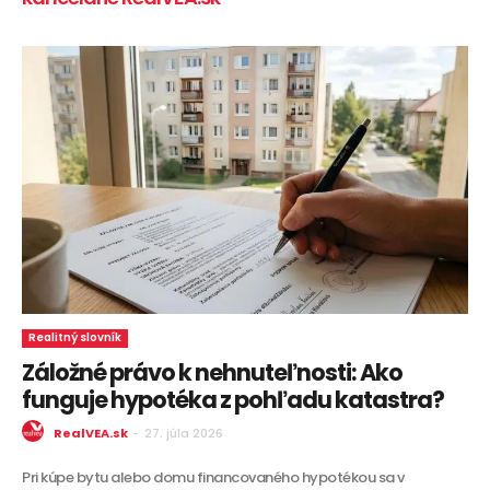
Realitný slovník
Záložné právo k nehnuteľnosti: Ako
funguje hypotéka z pohľadu katastra?
RealVEA.sk
-
27. júla 2026
Pri kúpe bytu alebo domu financovaného hypotékou sa v