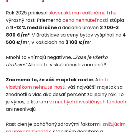
Rok 2025 priniesol
slovenskému realitnému trhu
výrazný rast. Priemerná
cena nehnuteľností
stúpla
o
11-13 % medziročne
a dosiahla úroveň
2 700-3
800 €/m²
. V Bratislave sa ceny bytov vyšplhali na
4
500 €/m²
, v Košiciach na
3 100 €/m²
.
Mnohí to vnímajú negatívne.
„Zase je všetko
drahšie!“
Ale čo to v skutočnosti znamená?
Znamená to, že váš majetok rastie.
Ak
ste
vlastníkom nehnuteľnosti
, váš najväčší majetok sa
zhodnotil o viac ako desať percent za jediný rok. To
je výnos, o ktorom
v mnohých investičných fondoch
ani nesnívajú.
Rast cien je poháňaný zdravými faktormi:
znižujúcim
sa úrokom hypoték
, stabilným dopytom a