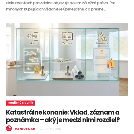
dokumentoch pravidelne objavuje pojem záložné právo. Pre
mnohých kupujúcich však nie je úplne jasné, čo presne...
Realitný slovník
Katastrálne konanie: Vklad, záznam a
poznámka – aký je medzi nimi rozdiel?
RealVEA.sk
-
22. júla 2026