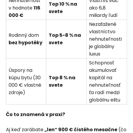
Nehnuteľnosť
Vlastníš viac
Top 10 % na
v hodnote
116
ako 6,8
svete
000 €
miliardy ľudí
Nezaťažené
vlastníctvo
Rodinný dom
Top 5-8 % na
nehnuteľnosti
bez hypotéky
svete
je globálny
luxus
Schopnosť
Úspory na
akumulovať
kúpu bytu (30
Top 8 % na
kapitál na
000 € vlastné
svete
nehnuteľnosť
zdroje)
ťa radí medzi
globálnu elitu
Čo to znamená v praxi?
Aj keď zarábate
„len“ 900 € čistého mesačne
(čo