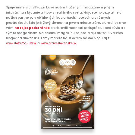
Spríjemnite si chvíľku pri káve naším tlačeným magazínom plným
inšpirácií pre bývanie a tipov z realitného sveta. Nájdete ho bezplatne u
našich partnerov v obľúbených kaviarňach, hoteloch a v rôznych
prevádzkach, kde je štýlový domov na prvom mieste. Zároveň, radi by sme
vám
na tejto podstránke
predstavili možnosti spolupráce, ktoré súvisia s
týmto magazínom. Na obsahu magazínu sa podieľajú autori 3 veľkých
blogov na Slovensku. Témy môžete nájsť okrem nášho blogu aj z
www.HoReCaHUB.sk
a
www.praveslovenske.sk
.