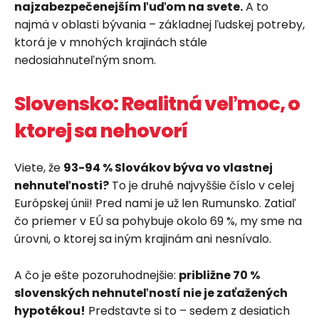
najzabezpečenejším ľuďom na svete.
A to
najmä v oblasti bývania – základnej ľudskej potreby,
ktorá je v mnohých krajinách stále
nedosiahnuteľným snom.
Slovensko: Realitná veľmoc, o
ktorej sa nehovorí
Viete, že
93-94 % Slovákov býva vo vlastnej
nehnuteľnosti?
To je druhé najvyššie číslo v celej
Európskej únii! Pred nami je už len Rumunsko. Zatiaľ
čo priemer v EÚ sa pohybuje okolo 69 %, my sme na
úrovni, o ktorej sa iným krajinám ani nesnívalo.
A čo je ešte pozoruhodnejšie:
približne 70 %
slovenských nehnuteľností nie je zaťažených
hypotékou!
Predstavte si to – sedem z desiatich