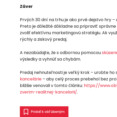
Záver
Prvých 30 dní na trhu je ako prvé dejstvo hry – 
Preto je dôležité dôkladne sa pripraviť: správne
zvoliť efektívnu marketingovú stratégiu. Ak vyu
rýchly a ziskový predaj.
A nezabúdajte, že s odbornou pomocou
skúsen
výsledky a vyhnúť sa chybám.
Predaj nehnuteľnosti je veľký krok – urobte h
kancelárie
– aby celý proces prebehol bez prob
bližšie venovali v tomto článku:
https://www.ob
zverim-realitnej-kancelarii/
.
Pridať k obľúbeným