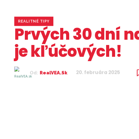
REALITNÉ TIPY
Prvých 30 dní n
je kľúčových!
20. februára 2025
Od:
RealVEA.sk