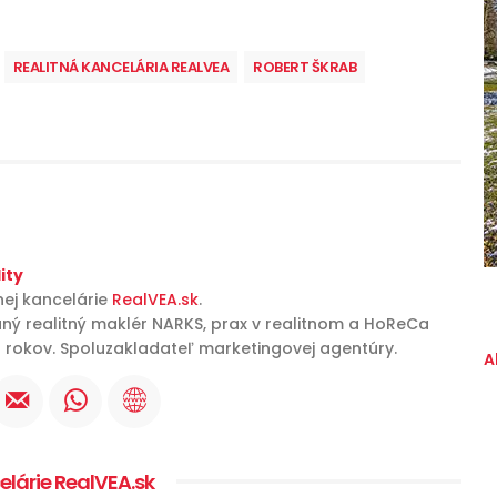
REALITNÁ KANCELÁRIA REALVEA
ROBERT ŠKRAB
ity
nej kancelárie
RealVEA.sk
.
aný realitný maklér NARKS, prax v realitnom a HoReCa
 rokov. Spoluzakladateľ marketingovej agentúry.
A
celárie RealVEA.sk