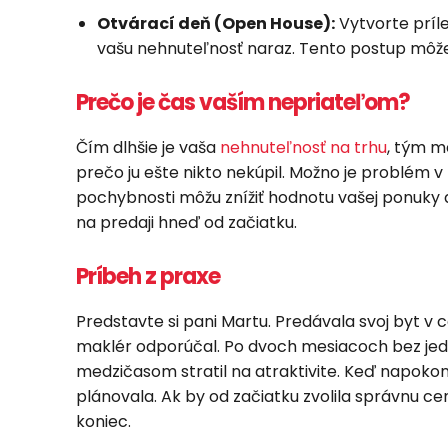
Otvárací deň (Open House):
Vytvorte príle
vašu nehnuteľnosť naraz. Tento postup môže 
Prečo je čas vaším nepriateľom?
Čím dlhšie je vaša
nehnuteľnosť na trhu
, tým m
prečo ju ešte nikto nekúpil. Možno je problém v
pochybnosti môžu znížiť hodnotu vašej ponuky 
na predaji hneď od začiatku.
Príbeh z praxe
Predstavte si pani Martu. Predávala svoj byt v c
maklér odporúčal. Po dvoch mesiacoch bez jedin
medzičasom stratil na atraktivite. Keď napokon
plánovala. Ak by od začiatku zvolila správnu cen
koniec.