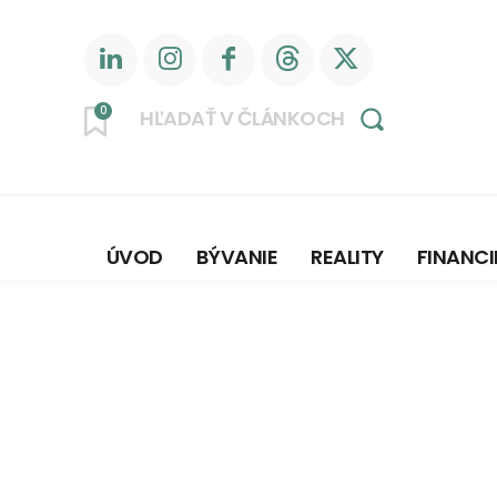
0
HĽADAŤ V ČLÁNKOCH
ÚVOD
BÝVANIE
REALITY
FINANCI