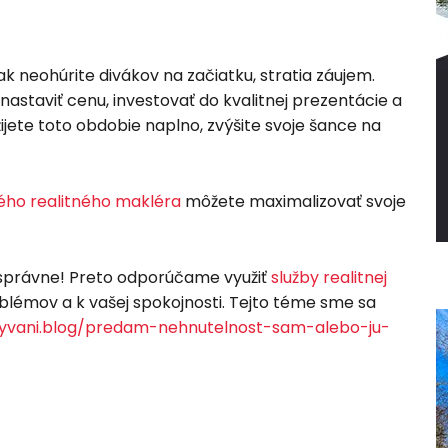
ak neohúrite divákov na začiatku, stratia záujem.
 nastaviť cenu, investovať do kvalitnej prezentácie a
žijete toto obdobie naplno, zvýšite svoje šance na
ého realitného makléra
môžete maximalizovať svoje
o správne! Preto odporúčame využiť
služby realitnej
lémov a k vašej spokojnosti. Tejto téme sme sa
yvani.blog/predam-nehnutelnost-sam-alebo-ju-