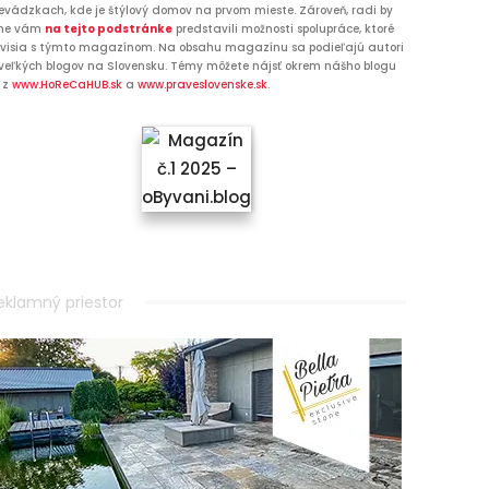
evádzkach, kde je štýlový domov na prvom mieste. Zároveň, radi by
me vám
na tejto podstránke
predstavili možnosti spolupráce, ktoré
visia s týmto magazínom. Na obsahu magazínu sa podieľajú autori
veľkých blogov na Slovensku. Témy môžete nájsť okrem nášho blogu
 z
www.HoReCaHUB.sk
a
www.praveslovenske.sk
.
eklamný priestor