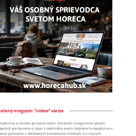
lačený magazín: "online" verzie
ríjemnite si chvíľku pri káve naším tlačeným magazínom plným
špirácií pre bývanie a tipov z realitného sveta. Nájdete ho bezplatne u
šich partnerov v obľúbených kaviarňach, hoteloch a v rôznych