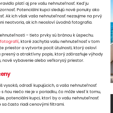
avidlo platí aj pre vašu nehnuteľnosť. Keď ju
ozornosť. Potenciálni kupci sledujú nové ponuky ako
tosť. Ak ich však vaša nehnuteľnosť nezaujme na prvý
ani neotvoria, ak ich neosloví úvodná fotografia.
ehnuteľnosti – tieto prvky sú bránou k úspechu.
fotografií
, ktoré zachytia vašu nehnuteľnosť v tom
 priestor a vytvorte pocit útulnosti, ktorý osloví
 presný a atraktívny popis, ktorý zdôrazňuje výhody
u, nové vybavenie alebo veľkorysý priestor.
ceny
íliš vysoká, odradí kupujúcich, a vaša nehnuteľnosť
s ňou niečo nie je v poriadku, čo môže viesť k tomu,
šie, potenciálni kupci, ktorí by o vašu nehnuteľnosť
e sa často riadi cenovými filtrami.