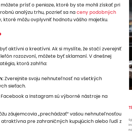
 môžete prísť o peniaze, ktoré by ste mohli získať pri
drobnú analýzu trhu, pozrieť sa na
ceny podobných
ry, ktoré môžu ovplyvniť hodnotu vášho majetku.
?
 aktívni a kreatívni. Ak si myslíte, že stačí zverejniť
telefón rozozvoní, môžete byť sklamaní. V dnešnej
tégia, ktorá zahŕňa:
h:
Zverejnite svoju nehnuteľnosť na všetkých
ych sieťach.
Facebook a Instagram sú výborné nástroje na
T
ôžu záujemcovia „prechádzať“ vašou nehnuteľnosťou
Sp
 atraktívna pre zahraničných kupujúcich alebo ľudí z
in
na