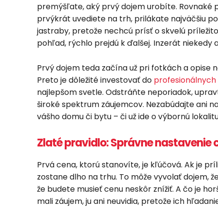
premýšľate, aký prvý dojem urobíte. Rovnaké pr
prvýkrát uvediete na trh, prilákate najväčšiu p
jastraby, pretože nechcú prísť o skvelú príleži
pohľad, rýchlo prejdú k ďalšej. Inzerát niekedy 
Prvý dojem teda začína už pri fotkách a opise n
Preto je dôležité investovať do
profesionálnych 
najlepšom svetle. Odstráňte neporiadok, upravte
široké spektrum záujemcov. Nezabúdajte ani na
vášho domu či bytu – či už ide o výbornú lokalit
Zlaté pravidlo: Správne nastavenie 
Prvá cena, ktorú stanovíte, je kľúčová. Ak je pr
zostane dlho na trhu. To môže vyvolať dojem, že 
že budete musieť cenu neskôr znížiť. A čo je hor
mali záujem, ju ani neuvidia, pretože ich hľadani