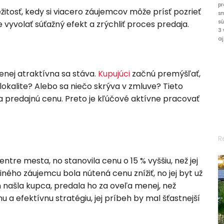
pr
žitosť, kedy si viacero záujemcov môže prísť pozrieť
s
sú
vyvolať súťažný efekt a zrýchliť proces predaja.
3 
aj
enej atraktívna sa stáva.
Kupujúci
začnú premýšľať,
 lokalite? Alebo sa niečo skrýva v zmluve? Tieto
a predajnú cenu. Preto je kľúčové aktívne pracovať
R
entre mesta, no stanovila cenu o 15 % vyššiu, než jej
ého záujemcu bola nútená cenu znížiť, no jej byt už
 našla kupca, predala ho za oveľa menej, než
u a efektívnu stratégiu, jej príbeh by mal šťastnejší