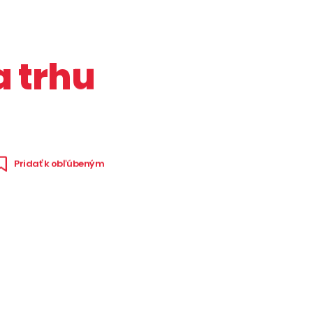
a trhu
Pridať k obľúbeným