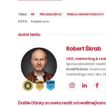
TÉMA:
PR
PRE MAKLÉROV
PREDAJ NEHNUTEĽNOSTI
FOTO:
freepik.com
Autor textu
Robert Škrab
CEO, marketing & real
Spoluzakladateľ realit
Kvalifikácia
: Licencov
marketingu viac ako 14
Ďalšie články zo sveta realít od realitnej kan