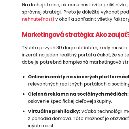
Na druhej strane, ak cenu nastavíte príliš nízko,
správnej stratégii. Preto je dôležité vykonať po
nehnuteľností
v okolí a zohľadniť všetky fakto
Marketingová stratégia: Ako zaujať
Týchto prvých 30 dní je obdobím, kedy musíte byť
inzerát na jeden realitný portál a čakať, že sa 
dobe je potrebná komplexná marketingová stra
Online inzeráty na viacerých platformác
relevantných realitných portáloch a sociáln
Cielená reklama na sociálnych médiách:
oslovenie špecifickej cieľovej skupiny.
Virtuálne prehliadky:
Vďaka technológii m
z pohodlia domova. Táto možnosť je obzvlášť
iných miest.