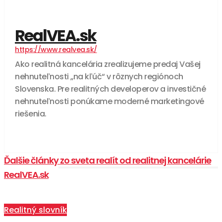
RealVEA.sk
https://www.realvea.sk/
Ako realitná kancelária zrealizujeme predaj Vašej
nehnuteľnosti „na kľúč“ v rôznych regiónoch
Slovenska. Pre realitných developerov a investičné
nehnuteľnosti ponúkame moderné marketingové
riešenia.
Ďalšie články zo sveta realít od realitnej kancelárie
RealVEA.sk
Realitný slovník