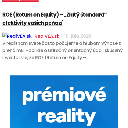
ROE (Return on Equity) – „Zlatý štandard“
efektivity vašich peňazí
RealVEA.sk
-
10. júla 2026
V realitnom svete často počujeme o hrubom výnose z
prenájmu. Hoci ide o užitočný orientačný údaj, skúsený
investor vie, že ROE (Return on Equity –...