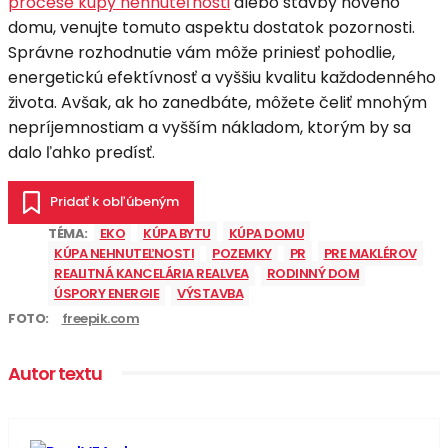
procese kúpy nehnuteľnosti
alebo stavby nového
domu, venujte tomuto aspektu dostatok pozornosti.
Správne rozhodnutie vám môže priniesť pohodlie,
energetickú efektívnosť a vyššiu kvalitu každodenného
života. Avšak, ak ho zanedbáte, môžete čeliť mnohým
nepríjemnostiam a vyšším nákladom, ktorým by sa
dalo ľahko predísť.
Pridať k obľúbeným
TÉMA:
EKO
KÚPA BYTU
KÚPA DOMU
KÚPA NEHNUTEĽNOSTI
POZEMKY
PR
PRE MAKLÉROV
REALITNÁ KANCELÁRIA REALVEA
RODINNÝ DOM
ÚSPORY ENERGIE
VÝSTAVBA
FOTO:
freepik.com
Autor textu