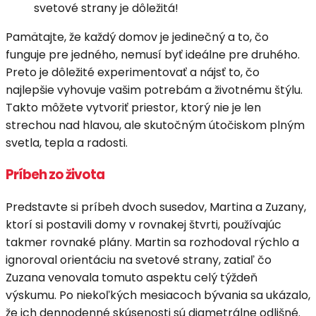
Pamätajte, že každý domov je jedinečný a to, čo
funguje pre jedného, nemusí byť ideálne pre druhého.
Preto je dôležité experimentovať a nájsť to, čo
najlepšie vyhovuje vašim potrebám a životnému štýlu.
Takto môžete vytvoriť priestor, ktorý nie je len
strechou nad hlavou, ale skutočným útočiskom plným
svetla, tepla a radosti.
Príbeh zo života
Predstavte si príbeh dvoch susedov, Martina a Zuzany,
ktorí si postavili domy v rovnakej štvrti, používajúc
takmer rovnaké plány. Martin sa rozhodoval rýchlo a
ignoroval orientáciu na svetové strany, zatiaľ čo
Zuzana venovala tomuto aspektu celý týždeň
výskumu. Po niekoľkých mesiacoch bývania sa ukázalo,
že ich dennodenné skúsenosti sú diametrálne odlišné.