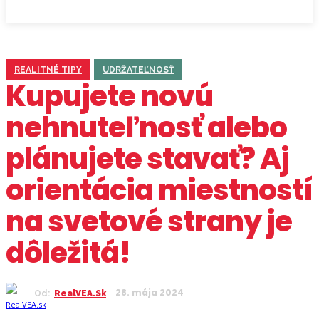
REALITNÉ TIPY
UDRŽATEĽNOSŤ
Kupujete novú
nehnuteľnosť alebo
plánujete stavať? Aj
orientácia miestností
na svetové strany je
dôležitá!
28. mája 2024
Od:
RealVEA.sk