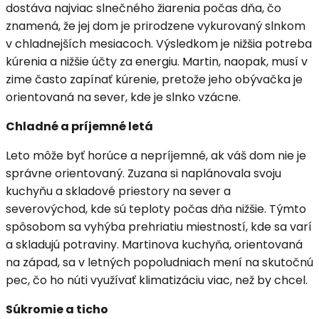
dostáva najviac slnečného žiarenia počas dňa, čo
znamená, že jej dom je prirodzene vykurovaný slnkom
v chladnejších mesiacoch. Výsledkom je nižšia potreba
kúrenia a nižšie účty za energiu. Martin, naopak, musí v
zime často zapínať kúrenie, pretože jeho obývačka je
orientovaná na sever, kde je slnko vzácne.
Chladné a príjemné letá
Leto môže byť horúce a nepríjemné, ak váš dom nie je
správne orientovaný. Zuzana si naplánovala svoju
kuchyňu a skladové priestory na sever a
severovýchod, kde sú teploty počas dňa nižšie. Týmto
spôsobom sa vyhýba prehriatiu miestností, kde sa varí
a skladujú potraviny. Martinova kuchyňa, orientovaná
na západ, sa v letných popoludniach mení na skutočnú
pec, čo ho núti využívať klimatizáciu viac, než by chcel.
Súkromie a ticho