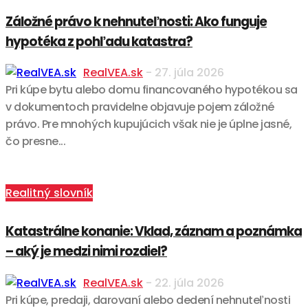
Záložné právo k nehnuteľnosti: Ako funguje
hypotéka z pohľadu katastra?
RealVEA.sk
-
27. júla 2026
Pri kúpe bytu alebo domu financovaného hypotékou sa
v dokumentoch pravidelne objavuje pojem záložné
právo. Pre mnohých kupujúcich však nie je úplne jasné,
čo presne...
Realitný slovník
Katastrálne konanie: Vklad, záznam a poznámka
– aký je medzi nimi rozdiel?
RealVEA.sk
-
22. júla 2026
Pri kúpe, predaji, darovaní alebo dedení nehnuteľnosti