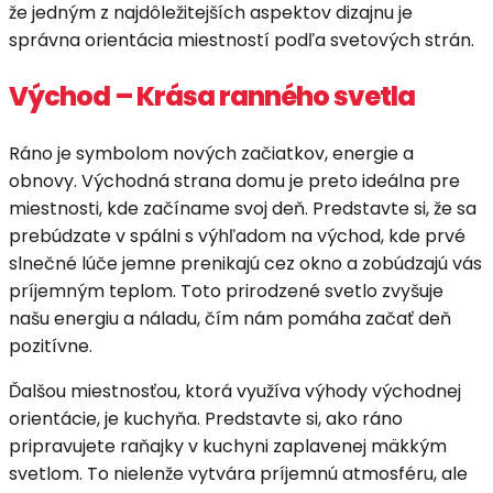
že jedným z najdôležitejších aspektov dizajnu je
správna orientácia miestností podľa svetových strán.
Východ – Krása ranného svetla
Ráno je symbolom nových začiatkov, energie a
obnovy. Východná strana domu je preto ideálna pre
miestnosti, kde začíname svoj deň. Predstavte si, že sa
prebúdzate v spálni s výhľadom na východ, kde prvé
slnečné lúče jemne prenikajú cez okno a zobúdzajú vás
príjemným teplom. Toto prirodzené svetlo zvyšuje
našu energiu a náladu, čím nám pomáha začať deň
pozitívne.
Ďalšou miestnosťou, ktorá využíva výhody východnej
orientácie, je kuchyňa. Predstavte si, ako ráno
pripravujete raňajky v kuchyni zaplavenej mäkkým
svetlom. To nielenže vytvára príjemnú atmosféru, ale