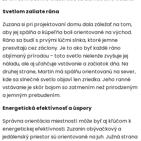
Svetlom zaliate rána
Zuzana si pri projektovaní domu dala záležať na tom,
aby jej spálňa a kúpeľňa boli orientované na východ.
Ráno sa budí s prvými lúčmi slnka, ktoré jemne
presvitajú cez záclony. Je to ako byť každé ráno
objímaný prírodou – toto svetlo nielenže zvyšuje jej
náladu, ale aj uľahčuje vstávanie a začiatok dňa. Na
druhej strane, Martin má spálňu orientovanú na sever,
kde sa slnečné svetlo objaví len zriedka. Jeho ranné
vstávanie je skôr bojom so zatmením než prirodzeným
a jemným prebudením.
Energetická efektívnosť a úspory
Správna orientácia miestností môže byť aj kľúčom k
energetickej efektívnosti. Zuzanin obývačkový a
jedálenský priestor sú orientované na juh. Južná strana