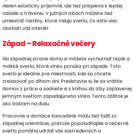
nielen esteticky príjemné, ale tiež prispieva k lepšej
nálade a tráveniu. V južných izbách môžete tiež
umiestniť rastliny, ktoré milujú svetlo, čo ešte viac
obohatí váš interiér.
Západ – Relaxačné večery
Na západnej strane domu si môžete vychutnať teplé a
mäkké svetlo, ktoré slnko ponúka pri západe. Toto
svetlo je ideálne pre miestnosti, kde sa chcete
zrelaxovať po dlhom dni. Predstavte si, že sa vrátite
domov z práce a sadnete si s knihou do izby zaplavenej
jemným svetlom zapadajúceho slnka. Tento zážitok je
ako balzam na dušu.
Pracovne a domáce kancelárie môžu tiež ťažiť zo
západnej orientácie, pretože popoludňajšie a večerné
svetlo pomáha udržať vás sústredených a