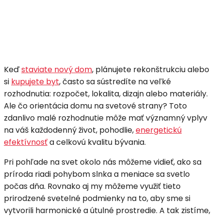
Linkedin
Facebook
WhatsApp
Vib
Keď
staviate nový dom
, plánujete rekonštrukciu alebo
si
kupujete byt
, často sa sústredíte na veľké
rozhodnutia: rozpočet, lokalita, dizajn alebo materiály.
Ale čo orientácia domu na svetové strany? Toto
zdanlivo malé rozhodnutie môže mať významný vplyv
na váš každodenný život, pohodlie,
energetickú
efektívnosť
a celkovú kvalitu bývania.
Pri pohľade na svet okolo nás môžeme vidieť, ako sa
príroda riadi pohybom slnka a meniace sa svetlo
počas dňa. Rovnako aj my môžeme využiť tieto
prirodzené svetelné podmienky na to, aby sme si
vytvorili harmonické a útulné prostredie. A tak zistíme,