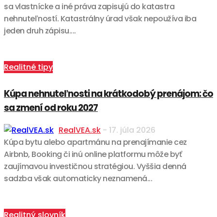
sa vlastnícke a iné práva zapisujú do katastra
nehnuteľností. Katastrálny úrad však nepoužíva iba
jeden druh zápisu....
Realitné tipy
Kúpa nehnuteľnosti na krátkodobý prenájom: čo
sa zmení od roku 2027
RealVEA.sk
-
17. júla 2026
Kúpa bytu alebo apartmánu na prenajímanie cez
Airbnb, Booking či inú online platformu môže byť
zaujímavou investičnou stratégiou. Vyššia denná
sadzba však automaticky neznamená...
Realitný slovník