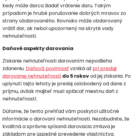
kedy môže darca žiadať vrátenie daru. Takým
prípadom je hrubé porušovanie dobrých mravov zo
strany obdarovaného. Rovnako môže obdarovaný
vrátiť dar, ak nebol upozornený na skryté vady
nehnuteľnosti.
Daňové aspekty darovania
Získanie nehnuteľnosti darovaním nepodlieha
zdaneniu.
Daňová povinnosť
vzniká až
pri predaji
darovanej nehnuteľnosti
do 5 rokov
od jej získania. Po
uplynutí tejto lehoty je predaj oslobodený od dane z
príjmu, avšak majiteľ musí splácať miestnu daň z
nehnuteľností.
Dúfame, že tento prehľad vám poskytol užitočné
informácie o darovaní nehnuteľnosti. Nezabudnite, že
kvalitná a správne spísaná darovacia zmluva je
základom pre úspešné prevedenie vlastníctva.