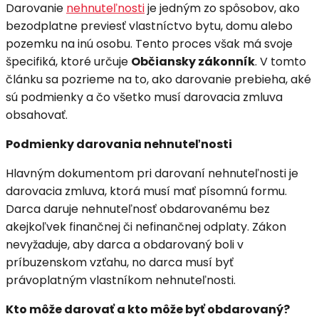
Darovanie
nehnuteľnosti
je jedným zo spôsobov, ako
bezodplatne previesť vlastníctvo bytu, domu alebo
pozemku na inú osobu. Tento proces však má svoje
špecifiká, ktoré určuje
Občiansky zákonník
. V tomto
článku sa pozrieme na to, ako darovanie prebieha, aké
sú podmienky a čo všetko musí darovacia zmluva
obsahovať.
Podmienky darovania nehnuteľnosti
Hlavným dokumentom pri darovaní nehnuteľnosti je
darovacia zmluva, ktorá musí mať písomnú formu.
Darca daruje nehnuteľnosť obdarovanému bez
akejkoľvek finančnej či nefinančnej odplaty. Zákon
nevyžaduje, aby darca a obdarovaný boli v
príbuzenskom vzťahu, no darca musí byť
právoplatným vlastníkom nehnuteľnosti.
Kto môže darovať a kto môže byť obdarovaný?