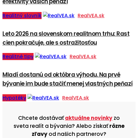
efektivity vašich peňazí
Realitný slovník
RealVEA.sk
Leto 2026 na slovenskom realitnom trhu: Rast
cien pokračuje, ale s ostražitosťou
Realitné tipy
RealVEA.sk
Mladí dostanú od októbra výhodu. Na prvé
bývanie im bude stačiť menej vlastných peňazí
Hypotéky
RealVEA.sk
Chcete dostávať
aktuálne novinky
zo
sveta realít a bývania? Alebo získať
rôzne
zľavy
od našich partnerov?