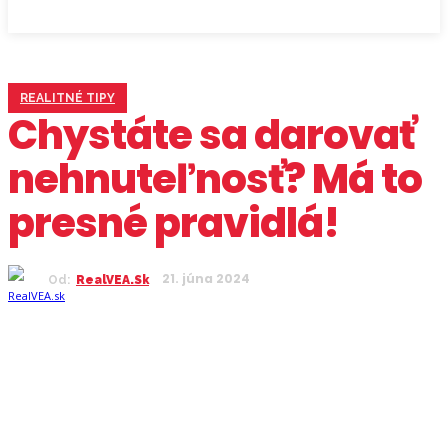
REALITNÉ TIPY
Chystáte sa darovať
nehnuteľnosť? Má to
presné pravidlá!
21. júna 2024
Od:
RealVEA.sk