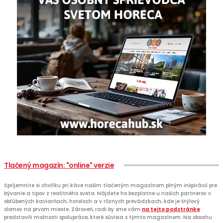
Tlačený magazín: "online" verzie
Spríjemnite si chvíľku pri káve naším tlačeným magazínom plným inšpirácií pre
bývanie a tipov z realitného sveta. Nájdete ho bezplatne u našich partnerov v
obľúbených kaviarňach, hoteloch a v rôznych prevádzkach, kde je štýlový
domov na prvom mieste. Zároveň, radi by sme vám
na tejto podstránke
predstavili možnosti spolupráce, ktoré súvisia s týmto magazínom. Na obsahu