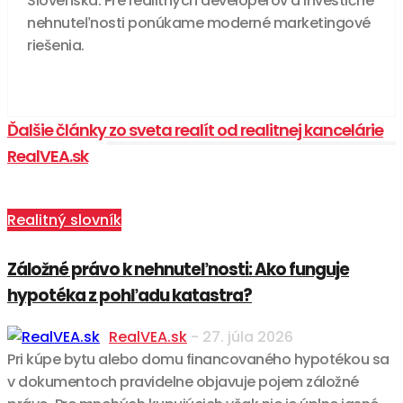
Slovenska. Pre realitných developerov a investičné
nehnuteľnosti ponúkame moderné marketingové
riešenia.
Ďalšie články zo sveta realít od realitnej kancelárie
RealVEA.sk
Realitný slovník
Záložné právo k nehnuteľnosti: Ako funguje
hypotéka z pohľadu katastra?
RealVEA.sk
-
27. júla 2026
Pri kúpe bytu alebo domu financovaného hypotékou sa
v dokumentoch pravidelne objavuje pojem záložné