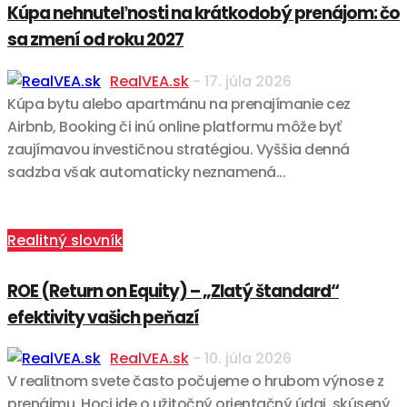
Kúpa nehnuteľnosti na krátkodobý prenájom: čo
sa zmení od roku 2027
RealVEA.sk
-
17. júla 2026
Kúpa bytu alebo apartmánu na prenajímanie cez
Airbnb, Booking či inú online platformu môže byť
zaujímavou investičnou stratégiou. Vyššia denná
sadzba však automaticky neznamená...
Realitný slovník
ROE (Return on Equity) – „Zlatý štandard“
efektivity vašich peňazí
RealVEA.sk
-
10. júla 2026
V realitnom svete často počujeme o hrubom výnose z
prenájmu. Hoci ide o užitočný orientačný údaj, skúsený