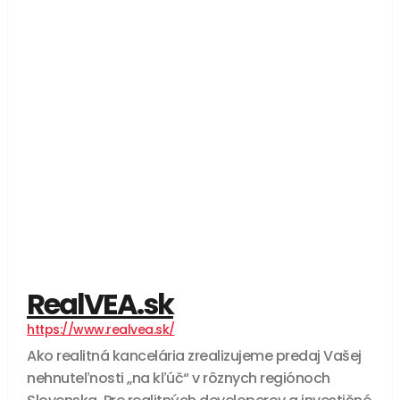
RealVEA.sk
https://www.realvea.sk/
Ako realitná kancelária zrealizujeme predaj Vašej
nehnuteľnosti „na kľúč“ v rôznych regiónoch