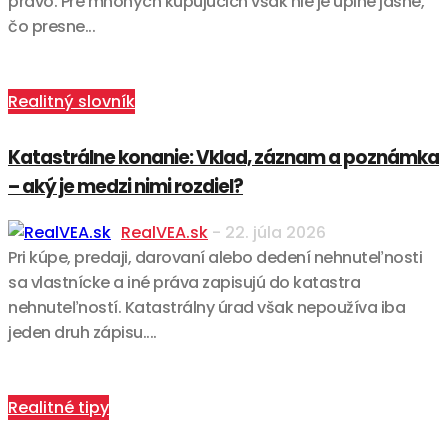
právo. Pre mnohých kupujúcich však nie je úplne jasné,
čo presne...
Realitný slovník
Katastrálne konanie: Vklad, záznam a poznámka
– aký je medzi nimi rozdiel?
RealVEA.sk
-
22. júla 2026
Pri kúpe, predaji, darovaní alebo dedení nehnuteľnosti
sa vlastnícke a iné práva zapisujú do katastra
nehnuteľností. Katastrálny úrad však nepoužíva iba
jeden druh zápisu....
Realitné tipy