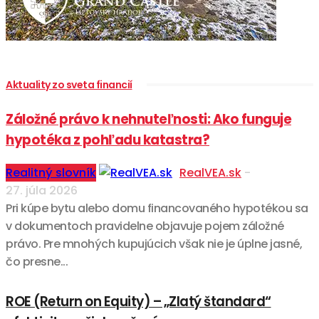
Aktuality zo sveta financií
Záložné právo k nehnuteľnosti: Ako funguje
hypotéka z pohľadu katastra?
Realitný slovník
RealVEA.sk
-
27. júla 2026
Pri kúpe bytu alebo domu financovaného hypotékou sa
v dokumentoch pravidelne objavuje pojem záložné
právo. Pre mnohých kupujúcich však nie je úplne jasné,
čo presne...
ROE (Return on Equity) – „Zlatý štandard“