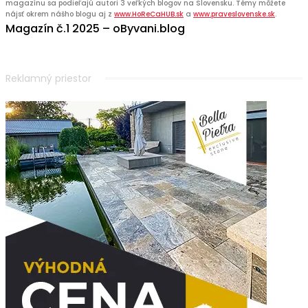
magazínu sa podieľajú autori 3 veľkých blogov na Slovensku. Témy môžete
nájsť okrem nášho blogu aj z
www.HoReCaHUB.sk
a
www.praveslovenske.sk
.
Magazín č.1 2025 – oByvani.blog
Reklamný priestor