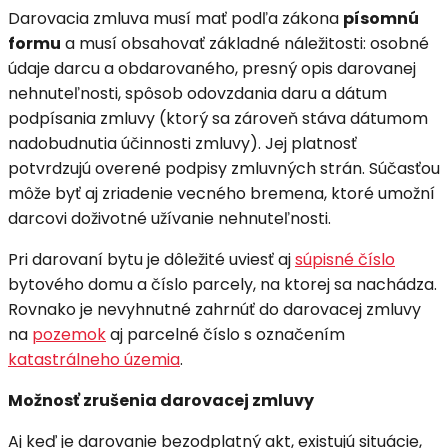
Darovacia zmluva musí mať podľa zákona
písomnú
formu
a musí obsahovať základné náležitosti: osobné
údaje darcu a obdarovaného, presný opis darovanej
nehnuteľnosti, spôsob odovzdania daru a dátum
podpísania zmluvy (ktorý sa zároveň stáva dátumom
nadobudnutia účinnosti zmluvy). Jej platnosť
potvrdzujú overené podpisy zmluvných strán. Súčasťou
môže byť aj zriadenie vecného bremena, ktoré umožní
darcovi doživotné užívanie nehnuteľnosti.
Pri darovaní bytu je dôležité uviesť aj
súpisné číslo
bytového domu a číslo parcely, na ktorej sa nachádza.
Rovnako je nevyhnutné zahrnúť do darovacej zmluvy
na
pozemok
aj parcelné číslo s označením
katastrálneho územia
.
Možnosť zrušenia darovacej zmluvy
Aj keď je darovanie bezodplatný akt, existujú situácie,