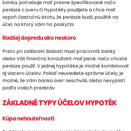
banka, potrebuje mať presne špecifikované načo
peniaze z úveru či hypotéky použijete a chce mať
aspoň čiastočnú istotu, že peniaze budú použité na
účel, na ktorý Vám ho poskytla.
Radšej dopredu ako neskoro
Preto pri zadávaní žiadosti musí pracovník banky
alebo Váš finančný konzultant mať jasné, načo chcete
peniaze použiť. V jednej hypotéke je možné kombinovať
aj viacero účelov. Pokiaľ neuvediete správne účely, je
možné, že Vám banka úver neschváli, alebo nevyplatí
podľa Vašich predstáv.
ZÁKLADNÉ TYPY ÚČELOV HYPOTÉK
Kúpa nehnuteľnosti