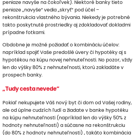
peniaze navyše na čokoľvek). Niektoré banky tieto
peniaze „navyše“ vedia „skryť“ pod účel –
rekonštrukcia vlastného bývania. Niekedy je potrebné
takto poskytnuté prostriedky aj zdokladovať dokladmi
prípadne fotkami.
Obdobne je možné požiadať o kombináciu účelov:
napríklad spojiť Vaše predošlé úvery či hypotéky aj s
hypotékou na kúpu novej nehnuteľnosti. No pozor, vždy
len do výšky 80% z nehnuteľnosti, ktorú zakladáte v
prospech banky.
„Tudy cesta nevede“
Pokiaľ nekupujete Váš nový byt či dom od Vašej rodiny,
ale od úplne cudzích ľudí a žiadate v banke hypotéku
na kúpu nehnuteľnosti (napríklad len do výšky 50% z
hodnoty nehnuteľnosti) a súčasne na rekonštrukciu
(do 80% z hodnoty nehnuteľnosti) , takáto kombinácia