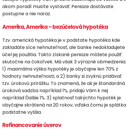
akom poradí musíte vystavať. Peniaze dostávate
postupne a nie naraz.
Amerika, Amerika – bezúčelová hypotéka
Tzv. americká hypotéka je v podstate hypotéka kde
zakladáte síce nehnuteľnosť, ale banke nedokladujete
účel jej použitia. Takto získané peniaze môžete použiť
skutočne na čokoľvek. Má však 3 výrazné obmedzenia:
1) maximálna výška hypotéky je obyčajne len 70% z
hodnoty nehnuteľnosti, a 2) banky si zvyknú pridávať
tzv. úrokovú prirážku. To znamená, že ak je štandardná
úroková sadzba napríklad 1%, pridajú Vám k nej
napríklad Ďalšie 1%. 3) splatnosť takýchto hypoték je
obyčajne skrátená na 20 rokov, vďaka čomu je splátka
podstatne vyššia.
Refinancovanie úverov