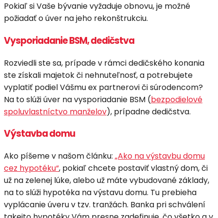
Pokiaľ si Vaše bývanie vyžaduje obnovu, je možné
požiadať o úver na jeho rekonštrukciu.
Vysporiadanie BSM, dedičstva
Rozviedli ste sa, prípade v rámci dedičského konania
ste získali majetok či nehnuteľnosť, a potrebujete
vyplatiť podiel Vášmu ex partnerovi či súrodencom?
Na to slúži úver na vysporiadanie BSM (
bezpodielové
spoluvlastníctvo manželov
), prípadne dedičstva.
Výstavba domu
Ako píšeme v našom článku:
„Ako na výstavbu domu
cez hypotéku“
, pokiaľ chcete postaviť vlastný dom, či
už na zelenej lúke, alebo už máte vybudované základy,
na to slúži hypotéka na výstavu domu. Tu prebieha
vyplácanie úveru v tzv. tranžách. Banka pri schválení
takejto hypotéky Vám presne zadefinuje, čo všetko a v