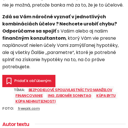
nie je možná, pretože banka má za to, že je to účelové.
Zdá sa Vám náročné vyznať v jednotlivých
kombináciách účelov ? Nechcete urobiť chybu?
Odporúčame sa spojiť
s Vašim alebo aj našim
finančným
konzultantom
, ktorý Vám vie presne
naplánovať nielen účely Vami zamýšľanej hypotéky,
ale aj všetky Ďalšie „parametre“, ktoré je potrebné
splniť na získanie hypotéky na to, na čo práve
potrebujete.
Pridať k obľúbeným
TÉMA:
BEZPODIELOVÉ SPOLUVLASTNÍCTVO MANŽELOV
FINANCOVANIE
ING. ĽUBOMÍR SONNTAG
KÚPA BYTU
KÚPA NEHNUTEĽNOSTI
FOTO:
freepik.com
Autor textu