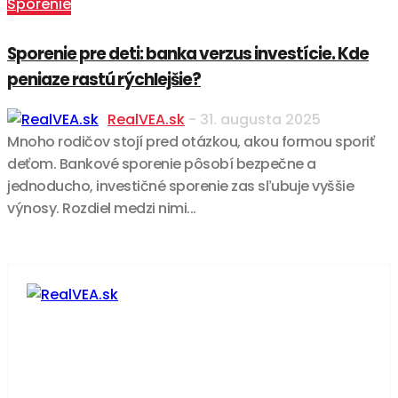
Sporenie
Sporenie pre deti: banka verzus investície. Kde
peniaze rastú rýchlejšie?
RealVEA.sk
-
31. augusta 2025
Mnoho rodičov stojí pred otázkou, akou formou sporiť
deťom. Bankové sporenie pôsobí bezpečne a
jednoducho, investičné sporenie zas sľubuje vyššie
výnosy. Rozdiel medzi nimi...