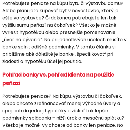
Potrebujete peniaze na kúpu bytu či výstavbu domu?
Alebo plánujete kupovať byt v novostavbe, ktorý je
ešte vo výstavbe? Či dokonca potrebujete len tak
vyššiu sumu peňazí na čokoľvek? Všetko je možné
vyriešiť hypotékou alebo presnejšie pomenovanie
„úver na bývanie“. No pri jednotlivých účeloch musíte v
banke splniť odlišné podmienky. V tomto článku si
priblížime aké dôležité je banke „špecifikovať“ pri
žiadosti o hypotéku účel jej použitia.
Pohľad banky vs. pohľad klienta na použitie
peňazí
Potrebujete peniaze? Na kúpu, výstavbu či čokoľvek,
alebo chcete zrefinancovať menej výhodné úvery a
spojiť ich do jednej hypotéky a získať tak lepšie
podmienky splácania – nižší úrok a mesačnú splátku?
Všetko je možné. Vy chcete od banky len peniaze. No