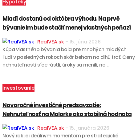
Hypotéky
Mladí dostanú od októbra výhodu. Na prvé
bývanie im bude stačiť menej vlastných peňazí
RealVEA.sk
-
15. júna 2026
Kúpa vlastného bývania bola pre mnohých mladých
ľudí v posledných rokoch skôr behom na dlhú trať. Ceny
nehnuteľností síce rástli, úroky sa menili, no...
Investovanie
Novoročné investičné predsavzatie:
Nehnuteľnosť na Malorke ako stabilná hodnota
RealVEA.sk
-
15. januára 2026
Nový rok je ideálnym momentom pre strategické