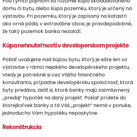
Pod týmto pojmom sa rozumie kúpa skolaudovaného
domu či bytu, alebo kúpa pozemku, ktorý je určený na
výstavbu. Pri pozemku, ktorý je zapísaný na katastri
ako orná pôda, v extraviláne obce, je pravdepodobné,
že taký pozemok banka nezaloží.
Kúpa nehnuteľnosti v developerskom projekte
Pokiaľ uvažujete nad kúpou bytu, ktorý je ešte len vo
výstavbe v rámci nejakého developérskeho projektu,
vtedy je potrebné si cez Vášho finančného
konzultanta, prípadne developérsku spoločnosť, ktorá
byty predáva, zistiť si, ktoré banky majú zazmluvnený
„predaj“ hypoték na daný projekt. Pokiaľ prídete do
ktorejkoľvek banky a tá Váš „projekt“ nemá v ponuke,
jednoducho Vám hypotéku neposkytne.
Rekonštrukcia