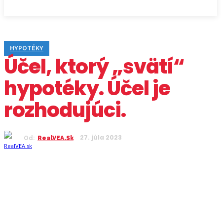
HYPOTÉKY
Účel, ktorý „svätí“
hypotéky. Účel je
rozhodujúci.
27. júla 2023
Od:
RealVEA.sk