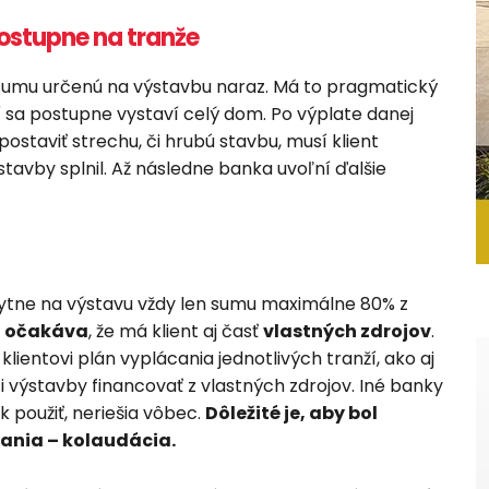
ostupne na tranže
 sumu určenú na výstavbu naraz. Má to pragmatický
 sa postupne vystaví celý dom. Po výplate danej
ostaviť strechu, či hrubú stavbu, musí klient
tavby splnil. Až následne banka uvoľní ďalšie
ytne na výstavu vždy len sumu maximálne 80% z
 očakáva
, že má klient aj časť
vlastných zdrojov
.
lientovi plán vyplácania jednotlivých tranží, ako aj
 výstavby financovať z vlastných zdrojov. Iné banky
k použiť, neriešia vôbec.
Dôležité je, aby bol
vania – kolaudácia.