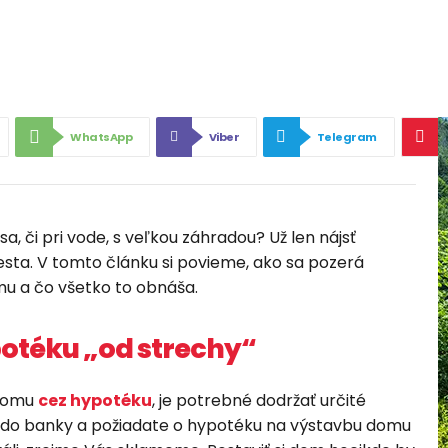
WhatsApp
Viber
Telegram
esa, či pri vode, s veľkou záhradou? Už len nájsť
cesta. V tomto článku si povieme, ako sa pozerá
u a čo všetko to obnáša.
otéku „od strechy“
 domu
cez hypotéku
, je potrebné dodržať určité
 do banky a požiadate o hypotéku na výstavbu domu