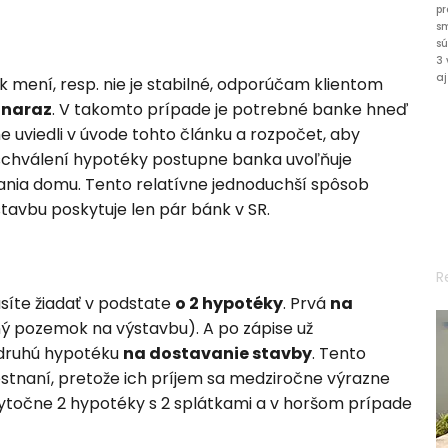
pr
s
sú
3 
aj
k mení, resp. nie je stabilné, odporúčam klientom
 naraz
. V takomto prípade je potrebné banke hneď
e uviedli v úvode tohto článku a rozpočet, aby
schválení hypotéky postupne banka uvoľňuje
ania domu. Tento relatívne jednoduchší spôsob
stavbu poskytuje len pár bánk v SR.
R
síte žiadať v podstate
o 2 hypotéky
. Prvá
na
 pozemok na výstavbu). A po zápise už
o druhú hypotéku
na dostavanie stavby
. Tento
stnaní, pretože ich príjem sa medziročne výrazne
bytočne 2 hypotéky s 2 splátkami a v horšom prípade