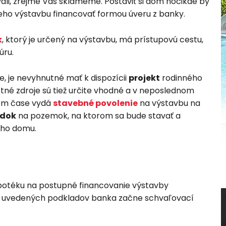
li, zrejme Vás sklameme. Postaviť si dom hocikde by
 jeho výstavbu financovať formou úveru z banky.
k
, ktorý je určený na výstavbu, má prístupovú cestu,
úru.
, je nevyhnutné mať k dispozícii
projekt
rodinného
astné zdroje sú tiež určite vhodné a v neposlednom
nom čase vydá
stavebné povolenie
na výstavbu na
udok
na pozemok, na ktorom sa bude stavať a
ého domu.
ypotéku na postupné financovanie výstavby
ie uvedených podkladov banka začne schvaľovací