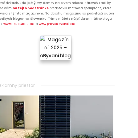
evádzkach, kde je štýlový domov na prvom mieste. Zároveň, radi by
me vám
na tejto podstránke
predstavili možnosti spolupráce, ktoré
visia s týmto magazínom. Na obsahu magazínu sa podieľajú autori
veľkých blogov na Slovensku. Témy môžete nájsť okrem nášho blogu
 z
www.HoReCaHUB.sk
a
www.praveslovenske.sk
.
eklamný priestor