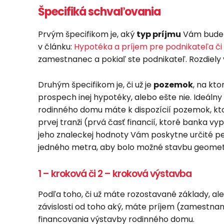
Špecifiká schvaľovania
Prvým špecifikom je, aký
typ príjmu
Vám bude 
v článku:
Hypotéka a príjem pre podnikateľa či 
zamestnanec a pokiaľ ste podnikateľ. Rozdiely 
Druhým špecifikom je, či už je
pozemok
, na kt
prospech inej hypotéky, alebo ešte nie. Ideálny 
rodinného domu máte k dispozícií pozemok, ktorý 
prvej tranži (prvá časť financií, ktoré banka v
jeho znaleckej hodnoty Vám poskytne určité pe
jedného metra, aby bolo možné stavbu geometri
1 – kroková či 2 – kroková výstavba
Podľa toho, či už máte rozostavané základy, a
závislosti od toho aký, máte príjem (zamestnan
financovania výstavby rodinného domu.