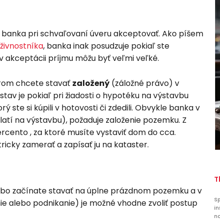
banka pri schvaľovaní úveru akceptovať. Ako píšem
živnostníka
, banka inak posudzuje pokiaľ ste
v akceptácii príjmu môžu byť veľmi veľké.
orom chcete stavať
založený
(záložné právo) v
stav je pokiaľ pri žiadosti o hypotéku na výstavbu
ste si kúpili v hotovosti či zdedili. Obvykle banka v
yplatí na výstavbu), požaduje založenie pozemku. Z
rcento , za ktoré musíte vystaviť dom do cca.
cky zamerať a zapísať ju na kataster.
T
lebo začínate stavať na úplne prázdnom pozemku a v
Sp
ie alebo podnikanie) je možné vhodne zvoliť postup
in
na