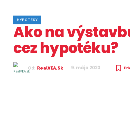
HYPOTÉKY
Ako na výstav
cez hypotéku?
9. mája 2023
Pr
Od:
RealVEA.sk