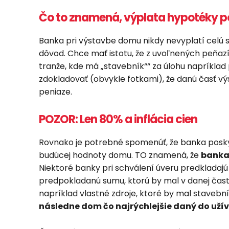
Čo to znamená, výplata hypotéky p
Banka pri výstavbe domu nikdy nevyplatí celú
dôvod. Chce mať istotu, že z uvoľnených peňazí
tranže, kde má „stavebník““ za úlohu napríklad p
zdokladovať (obvykle fotkami), že danú časť výs
peniaze.
POZOR: Len 80% a inflácia cien
Rovnako je potrebné spomenúť, že banka posk
budúcej hodnoty domu. TO znamená, že
banka
Niektoré banky pri schválení úveru predkladajú k
predpokladanú sumu, ktorú by mal v danej časti
napríklad vlastné zdroje, ktoré by mal stavební
následne dom čo najrýchlejšie daný do uží