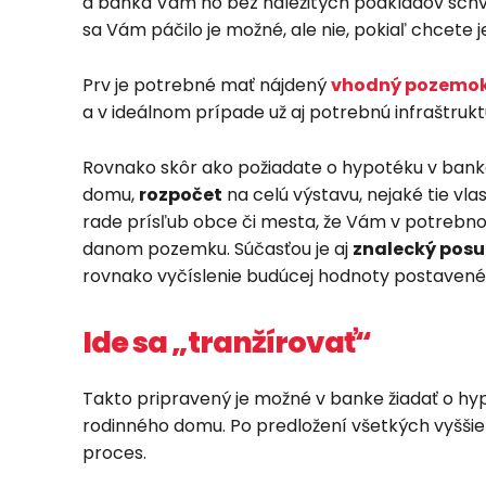
a banka Vám ho bez náležitých podkladov schvá
sa Vám páčilo je možné, ale nie, pokiaľ chcete
Prv je potrebné mať nájdený
vhodný pozemo
a v ideálnom prípade už aj potrebnú infraštrukt
Rovnako skôr ako požiadate o hypotéku v banke
domu,
rozpočet
na celú výstavu, nejaké tie vl
rade prísľub obce či mesta, že Vám v potreb
danom pozemku. Súčasťou je aj
znalecký pos
rovnako vyčíslenie budúcej hodnoty postaven
Ide sa „tranžírovať“
Takto pripravený je možné v banke žiadať o h
rodinného domu. Po predložení všetkých vyšš
proces.