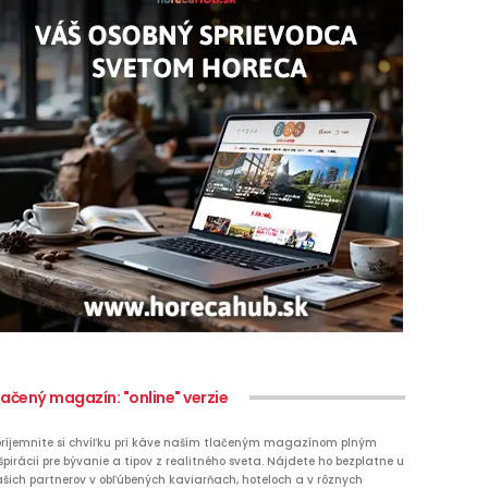
lačený magazín: "online" verzie
ríjemnite si chvíľku pri káve naším tlačeným magazínom plným
špirácií pre bývanie a tipov z realitného sveta. Nájdete ho bezplatne u
šich partnerov v obľúbených kaviarňach, hoteloch a v rôznych