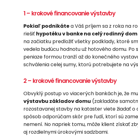
1 – krokové financovanie výstavby
Pokiaľ podnikáte
a Váš príjem sa z roka na ro
riešiť
hypotéku v banke na celý rodinný dom
na začiatku predložiť všetky podklady, ktoré sm
vedela budúcu hodnotu už hotového domu. Po 
peniaze formou tranží až do konečného vystav
schválenia celej sumy, ktorú potrebujete na vý
2 – krokové financovanie výstavby
Obvyklý postup vo viacerých bankách je, že mu
výstavbu základov domu
(zakladáte samotný
rozostavanej stavby na kataster viete žiadať 
spôsob odporúčam skôr pre ľudí, ktorí sú zame
nemení. No napriek tomu, môže klient získať z
aj rozdielnymi úrokovými sadzbami.