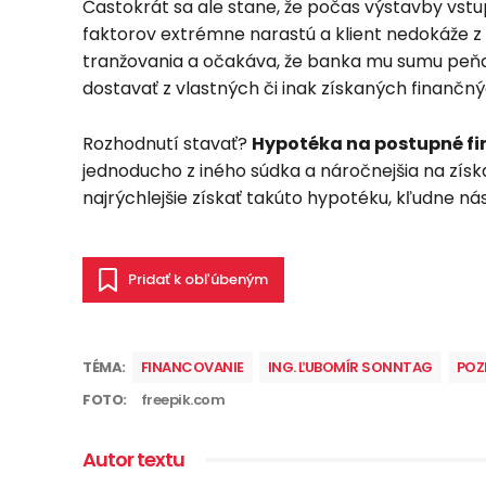
Častokrát sa ale stane, že počas výstavby vstu
faktorov extrémne narastú a klient nedokáže 
tranžovania a očakáva, že banka mu sumu peňaz
dostavať z vlastných či inak získaných finančn
Rozhodnutí stavať?
Hypotéka na postupné f
jednoducho z iného súdka a náročnejšia na získa
najrýchlejšie získať takúto hypotéku, kľudne ná
Pridať k obľúbeným
TÉMA:
FINANCOVANIE
ING. ĽUBOMÍR SONNTAG
POZ
FOTO:
freepik.com
Autor textu