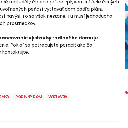
pné materiály či cena práce vplyvom inflácie či iných
z uvoľnených peňazí vystavať dom podľa plánu
í navýši. To sa však nestane. Tu musí jednoducho
ých prostriedkov.
inancovanie výstavby rodinného domu
je
nie. Pokiaľ sa potrebujete poradiť ako čo
s kontaktujte.
R
EMKY
RODINNÝ DOM
VÝSTAVBA