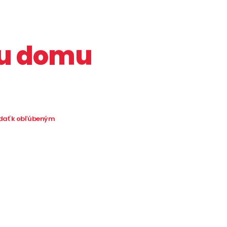
bu domu
idať k obľúbeným