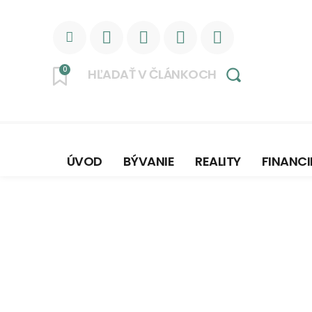
0
HĽADAŤ V ČLÁNKOCH
ÚVOD
BÝVANIE
REALITY
FINANCI