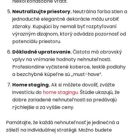
niekoľkonásobne vrátiť.
Neutralizujte priestory.
Neutrálna farba stien a
jednoduché elegantné dekorácie môžu urobiť
zázraky. Kupujúci by nemali byť rozptyľovaní
výrazným dizajnom, ktorý odvádza pozornosť od
potenciálu priestoru.
Dôkladné upratovanie.
Čistota má obrovský
vplyv na vnímanie hodnoty nehnuteľnosti.
Profesionálne vyčistené koberce, lesklé podlahy
a bezchybné kúpeľne sú „must-have“.
Home staging.
Ak si môžete dovoliť, zvážte
investíciu do
home stagingu
. Štúdie ukazujú, že
dobre zariadené nehnuteľnosti sa predávajú
rýchlejšie a za vyššie ceny.
Pamätajte, že každá nehnuteľnosť je jedinečná a
záleží na individuálnej stratégii. Možno budete