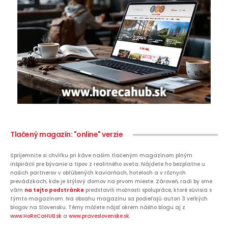
Tlačený magazín: "online" verzie
Spríjemnite si chvíľku pri káve naším tlačeným magazínom plným
inšpirácií pre bývanie a tipov z realitného sveta. Nájdete ho bezplatne u
našich partnerov v obľúbených kaviarňach, hoteloch a v rôznych
prevádzkach, kde je štýlový domov na prvom mieste. Zároveň, radi by sme
vám
na tejto podstránke
predstavili možnosti spolupráce, ktoré súvisia s
týmto magazínom. Na obsahu magazínu sa podieľajú autori 3 veľkých
blogov na Slovensku. Témy môžete nájsť okrem nášho blogu aj z
www.HoReCaHUB.sk
a
www.praveslovenske.sk
.