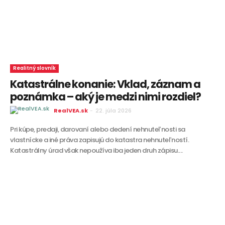
Realitný slovník
Katastrálne konanie: Vklad, záznam a
poznámka – aký je medzi nimi rozdiel?
RealVEA.sk
-
22. júla 2026
Pri kúpe, predaji, darovaní alebo dedení nehnuteľnosti sa
vlastnícke a iné práva zapisujú do katastra nehnuteľností.
Katastrálny úrad však nepoužíva iba jeden druh zápisu....