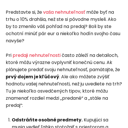
Predstavte si, že
vaša nehnuteľnosť
môže byť na
trhu o 10% drahšia, než ste si pôvodne mysleli. Ako
by to zmenilo váš pohľad na predaj? Boli by ste
ochotní minúť pár eur a niekoľko hodín svojho času
navyše?
Pri
predaji nehnuteľnosti
často záleží na detailoch,
ktoré môžu výrazne ovplyvniť konečnú cenu. Ak
plánujete predať svoju nehnuteľnosť, pamätajte, že
prvý dojem je kľúčový
. Ale ako môžete zvýšiť
hodnotu vašej nehnuteľnosti, než ju uvediete na trh?
Tu je niekoľko osvedčených tipov, ktoré môžu
znamenať rozdiel medzi „predané“ a „stále na
predaj“:
Odstráňte osobné predmety.
Kupujúci sa
musia vedieť ľahko stotožniť s priestorom a