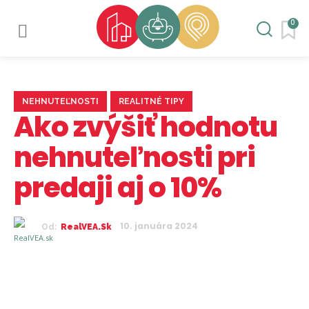
0
NEHNUTEĽNOSTI
REALITNÉ TIPY
Ako zvýšiť hodnotu
nehnuteľnosti pri
predaji aj o 10%
10. januára 2024
Od:
RealVEA.sk