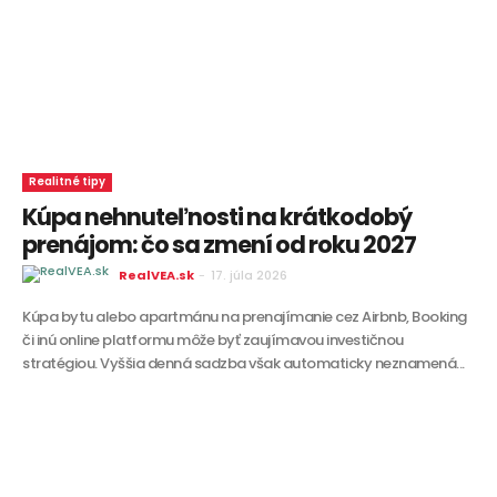
Realitné tipy
Kúpa nehnuteľnosti na krátkodobý
prenájom: čo sa zmení od roku 2027
RealVEA.sk
-
17. júla 2026
Kúpa bytu alebo apartmánu na prenajímanie cez Airbnb, Booking
či inú online platformu môže byť zaujímavou investičnou
stratégiou. Vyššia denná sadzba však automaticky neznamená...