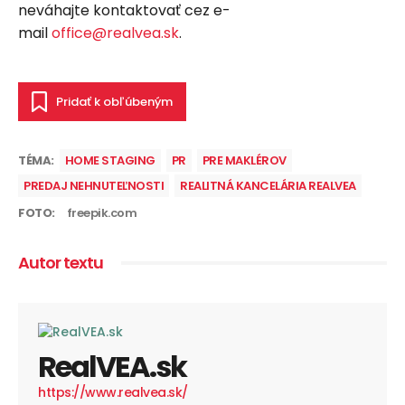
neváhajte kontaktovať cez e-
mail
office@realvea.sk
.
Pridať k obľúbeným
TÉMA:
HOME STAGING
PR
PRE MAKLÉROV
PREDAJ NEHNUTEĽNOSTI
REALITNÁ KANCELÁRIA REALVEA
FOTO:
freepik.com
Autor textu
RealVEA.sk
https://www.realvea.sk/