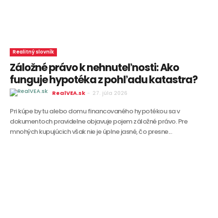
Realitný slovník
Záložné právo k nehnuteľnosti: Ako
funguje hypotéka z pohľadu katastra?
RealVEA.sk
-
27. júla 2026
Pri kúpe bytu alebo domu financovaného hypotékou sa v
dokumentoch pravidelne objavuje pojem záložné právo. Pre
mnohých kupujúcich však nie je úplne jasné, čo presne...