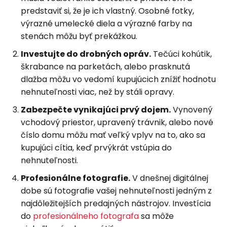
predstaviť si, že je ich vlastný. Osobné fotky,
výrazné umelecké diela a výrazné farby na
stenách môžu byť prekážkou.
Investujte do drobných opráv.
Tečúci kohútik,
škrabance na parketách, alebo prasknutá
dlažba môžu vo vedomí kupujúcich znížiť hodnotu
nehnuteľnosti viac, než by stáli opravy.
Zabezpečte vynikajúci prvý dojem.
Vynovený
vchodový priestor, upravený trávnik, alebo nové
číslo domu môžu mať veľký vplyv na to, ako sa
kupujúci cítia, keď prvýkrát vstúpia do
nehnuteľnosti.
Profesionálne fotografie.
V dnešnej digitálnej
dobe sú fotografie vašej nehnuteľnosti jedným z
najdôležitejších predajných nástrojov. Investícia
do
profesionálneho fotografa
sa môže