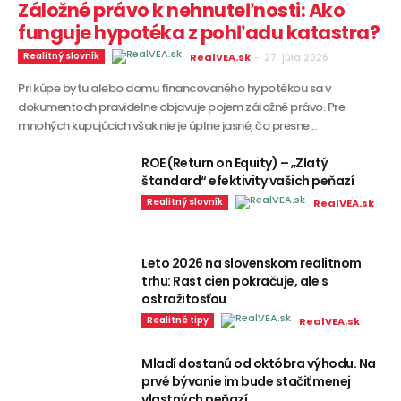
Záložné právo k nehnuteľnosti: Ako
funguje hypotéka z pohľadu katastra?
Realitný slovník
RealVEA.sk
-
27. júla 2026
Pri kúpe bytu alebo domu financovaného hypotékou sa v
dokumentoch pravidelne objavuje pojem záložné právo. Pre
mnohých kupujúcich však nie je úplne jasné, čo presne...
ROE (Return on Equity) – „Zlatý
štandard“ efektivity vašich peňazí
Realitný slovník
RealVEA.sk
Leto 2026 na slovenskom realitnom
trhu: Rast cien pokračuje, ale s
ostražitosťou
Realitné tipy
RealVEA.sk
Mladí dostanú od októbra výhodu. Na
prvé bývanie im bude stačiť menej
vlastných peňazí