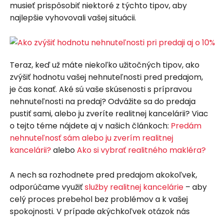
musieť prispôsobiť niektoré z týchto tipov, aby
najlepšie vyhovovali vašej situácii.
Teraz, keď už máte niekoľko užitočných tipov, ako
zvýšiť hodnotu vašej nehnuteľnosti pred predajom,
je čas konať. Aké sú vaše skúsenosti s prípravou
nehnuteľnosti na predaj? Odvážite sa do predaja
pustiť sami, alebo ju zveríte realitnej kancelárii? Viac
o tejto téme nájdete aj v našich článkoch:
Predám
nehnuteľnosť sám alebo ju zverím realitnej
kancelárii?
alebo
Ako si vybrať realitného makléra?
A nech sa rozhodnete pred predajom akokoľvek,
odporúčame využiť
služby realitnej kancelárie
– aby
celý proces prebehol bez problémov a k vašej
spokojnosti. V prípade akýchkoľvek otázok nás