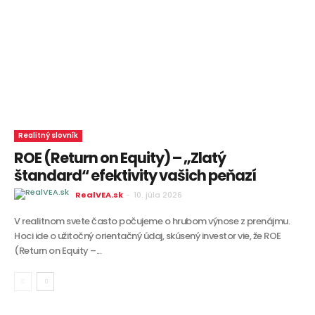
Realitný slovník
ROE (Return on Equity) – „Zlatý
štandard“ efektivity vašich peňazí
RealVEA.sk
-
10. júla 2026
V realitnom svete často počujeme o hrubom výnose z prenájmu.
Hoci ide o užitočný orientačný údaj, skúsený investor vie, že ROE
(Return on Equity –...