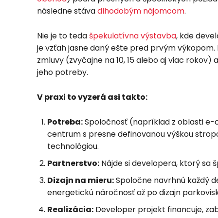
následne stáva
dlhodobým nájomcom
.
Nie je to teda
špekulatívna výstavba
, kde devel
je vzťah jasne daný ešte pred prvým výkopom.
zmluvy (zvyčajne na 10, 15 alebo aj viac rokov) a
jeho potreby.
V praxi to vyzerá asi takto:
Potreba:
Spoločnosť (napríklad z oblasti e-
centrum s presne definovanou výškou strop
technológiou.
Partnerstvo:
Nájde si developera, ktorý sa š
Dizajn na mieru:
Spoločne navrhnú každý deta
energetickú náročnosť až po dizajn parkovis
Realizácia:
Developer projekt financuje, za