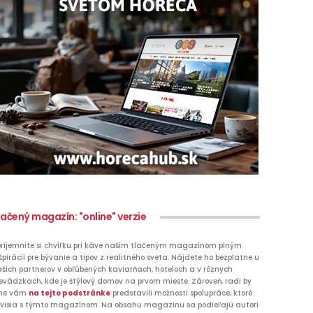
lačený magazín: "online" verzie
ríjemnite si chvíľku pri káve naším tlačeným magazínom plným
špirácií pre bývanie a tipov z realitného sveta. Nájdete ho bezplatne u
šich partnerov v obľúbených kaviarňach, hoteloch a v rôznych
evádzkach, kde je štýlový domov na prvom mieste. Zároveň, radi by
me vám
na tejto podstránke
predstavili možnosti spolupráce, ktoré
visia s týmto magazínom. Na obsahu magazínu sa podieľajú autori