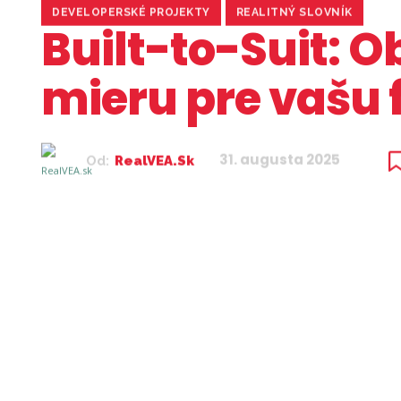
DEVELOPERSKÉ PROJEKTY
REALITNÝ SLOVNÍK
Built-to-Suit: O
mieru pre vašu 
31. augusta 2025
Od:
RealVEA.sk