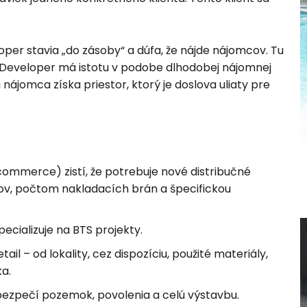
oper stavia „do zásoby“ a dúfa, že nájde nájomcov. Tu
 Developer má istotu v podobe dlhodobej nájomnej
 nájomca získa priestor, ktorý je doslova uliaty pre
commerce) zistí, že potrebuje nové distribučné
ov, počtom nakladacích brán a špecifickou
pecializuje na BTS projekty.
il – od lokality, cez dispozíciu, použité materiály,
ka.
bezpečí pozemok, povolenia a celú výstavbu.