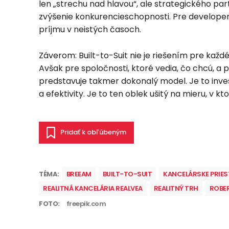
len „strechu nad hlavou“, ale strategického par
zvýšenie konkurencieschopnosti. Pre developer
príjmu v neistých časoch.
Záverom: Built-to-Suit nie je riešením pre každé
Avšak pre spoločnosti, ktoré vedia, čo chcú, a
predstavuje takmer dokonalý model. Je to invest
a efektivity. Je to ten oblek ušitý na mieru, v kt
Pridať k obľúbeným
TÉMA:
BREEAM
BUILT-TO-SUIT
KANCELÁRSKE PRIE
REALITNÁ KANCELÁRIA REALVEA
REALITNÝ TRH
ROBE
FOTO:
freepik.com