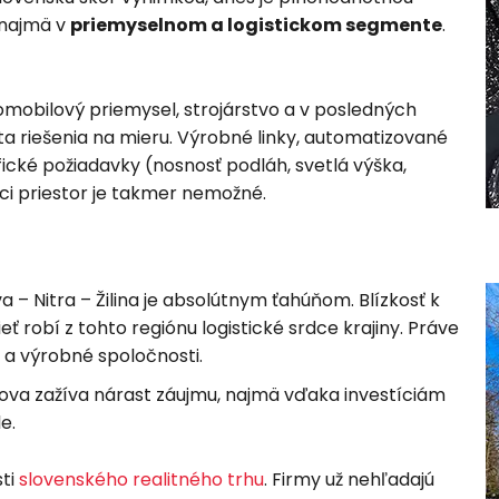
 najmä v
priemyselnom a logistickom segmente
.
omobilový priemysel, strojárstvo a v posledných
a riešenia na mieru. Výrobné linky, automatizované
fické požiadavky (nosnosť podláh, svetlá výška,
úci priestor je takmer nemožné.
 – Nitra – Žilina je absolútnym ťahúňom. Blízkosť k
 robí z tohto regiónu logistické srdce krajiny. Práve
é a výrobné spoločnosti.
šova zažíva nárast záujmu, najmä vďaka investíciám
e.
sti
slovenského realitného trhu
. Firmy už nehľadajú