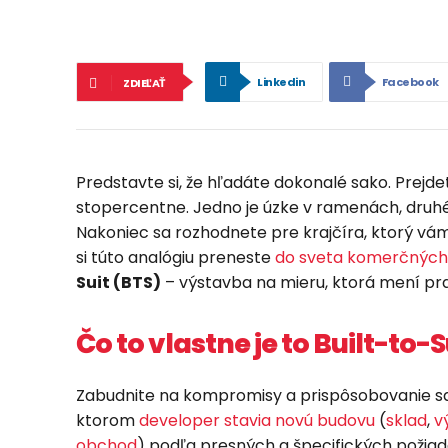
Linkedin
Facebook
ZDIEĽAŤ
Predstavte si, že hľadáte dokonalé sako. Prejd
stopercentne. Jedno je úzke v ramenách, druhé 
Nakoniec sa rozhodnete pre krajčíra, ktorý vám
si túto analógiu preneste
do sveta komerčných
Suit (BTS)
– výstavba na mieru, ktorá mení pra
Čo to vlastne je to Built-to-S
Zabudnite na kompromisy a prispôsobovanie sa
ktorom
developer stavia novú budovu
(
sklad
,
v
obchod
) podľa presných a špecifických požiad