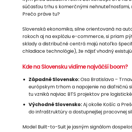
súčasťou trhu s komerčnými nehnuteľnosťami,
Prečo práve tu?
Slovenská ekonomika, silne orientovaná na aut
rokoch aj na explóziu e-commerce, si priam pýt
sklady a distribučné centrá majú natoľko špeci
chladiace technológie), že nájsť vhodný existuj
Kde na Slovensku vidíme najväčší boom?
Západné Slovensko:
Osa Bratislava – Trnava
európskym trhom a napojenie na diaľničnú sieť
tu vzniká najviac BTS projektov pre logistick
Východné Slovensko:
Aj okolie Košíc a Pre
do infraštruktúry a dostupnejšej pracovnej sil
Model Built-to-Suit je jasným signálom dospelo