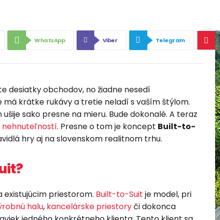
WhatsApp
Viber
Telegram
ete desiatky obchodov, no žiadne nesedí
má krátke rukávy a tretie neladí s vaším štýlom.
 ušije sako presne na mieru. Bude dokonalé. A teraz
 nehnuteľností
. Presne o tom je koncept
Built-to-
vidlá hry aj na slovenskom realitnom trhu.
uit?
 existujúcim priestorom.
Built-to-Suit
je model, pri
ýrobnú halu
,
kancelárske priestory
či dokonca
aviek jedného konkrétneho klienta. Tento klient sa