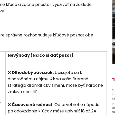
e kľúče a začne priestor využívať na základe
vy.
 Pre správne rozhodnutie je kľúčové poznať obe
Nevýhody (Na čo si dať pozor)
❌
Dlhodobý záväzok:
Upisujete sa k
dlhoročnému nájmu. Ak sa vaša firemná
T
stratégia dramaticky zmení, môže byť náročné
Sp
zmluvu opustiť.
in
na
e
pr
❌
Časová náročnosť:
Od prvotného nápadu
s
po odovzdanie kľúčov môže uplynúť 18 až 24
sú