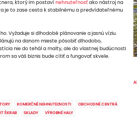
tnera, ktorý im postaví
nehnuteľnosť
ako nástroj na
a je to zase cesta k stabilnému a predvídateľnému
ho. Vyžaduje si dlhodobé plánovanie a jasnú víziu.
 plánujú na danom mieste pôsobiť dlhodobo,
ícia nie do tehál a malty, ale do vlastnej budúcnosti
orom sa váš biznis bude cítiť a fungovať skvele.
A
STORY
KOMERČNÉ NEHNUTEĽNOSTI
OBCHODNÉ CENTRÁ
RT ŠKRAB
SKLADY
VÝROBNÉ HALY