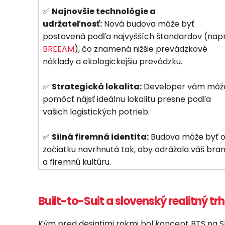
✅
Najnovšie technológie a
udržateľnosť:
Nová budova môže byť
postavená podľa najvyšších štandardov (napr
BREEAM
), čo znamená nižšie prevádzkové
náklady a ekologickejšiu prevádzku.
✅
Strategická lokalita:
Developer vám môž
pomôcť nájsť ideálnu lokalitu presne podľa
vašich logistických potrieb.
✅
Silná firemná identita:
Budova môže byť 
začiatku navrhnutá tak, aby odrážala váš bra
a firemnú kultúru.
Built-to-Suit a slovenský realitný trh
Kým pred desiatimi rokmi bol koncept BTS na S