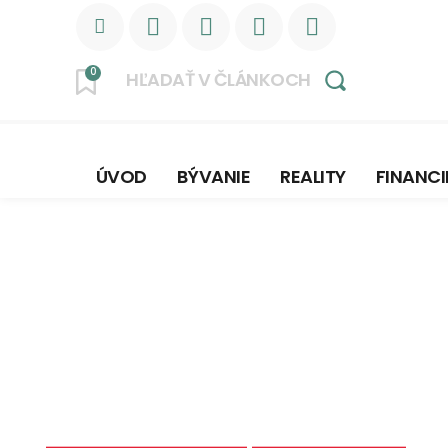
0
HĽADAŤ V ČLÁNKOCH
ÚVOD
BÝVANIE
REALITY
FINANCI