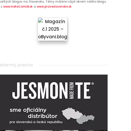
veľkých blogov na Slovensku. Témy môžete nájsť okrem nášho blogu
 z
www.HoReCaHUB.sk
a
www.praveslovenske.sk
.
eklamný priestor