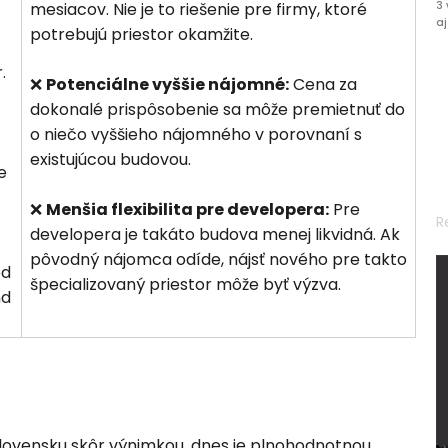
mesiacov. Nie je to riešenie pre firmy, ktoré
3 
aj
potrebujú priestor okamžite.
.
❌
Potenciálne vyššie nájomné:
Cena za
dokonalé prispôsobenie sa môže premietnuť do
o niečo vyššieho nájomného v porovnaní s
existujúcou budovou.
e
❌
Menšia flexibilita pre developera:
Pre
R
developera je takáto budova menej likvidná. Ak
pôvodný nájomca odíde, nájsť nového pre takto
od
špecializovaný priestor môže byť výzva.
nd
lovensku skôr výnimkou, dnes je plnohodnotnou