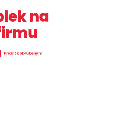
blek na
firmu
Pridať k obľúbeným