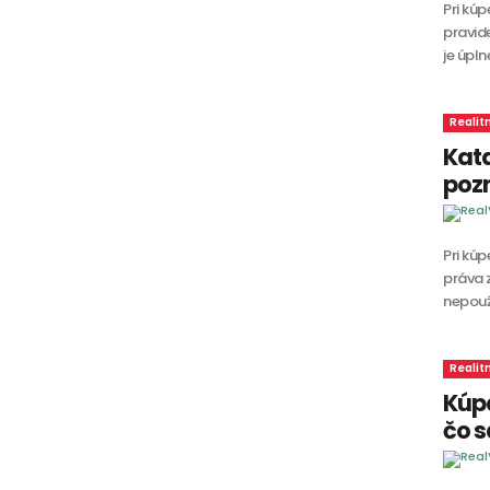
Pri kú
pravid
je úpln
Realit
Kata
pozn
Pri kúp
práva 
nepouží
Realit
Kúp
čo s