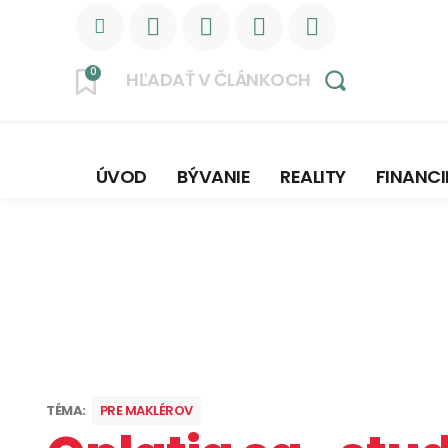
0
HĽADAŤ V ČLÁNKOCH
ÚVOD
BÝVANIE
REALITY
FINANCI
TÉMA:
PRE MAKLÉROV