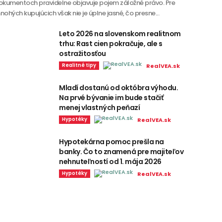
okumentoch pravidelne objavuje pojem záložné právo. Pre
ohých kupujúcich však nie je úplne jasné, čo presne...
Leto 2026 na slovenskom realitnom
trhu: Rast cien pokračuje, ale s
ostražitosťou
Realitné tipy
RealVEA.sk
Mladí dostanú od októbra výhodu.
Na prvé bývanie im bude stačiť
menej vlastných peňazí
Hypotéky
RealVEA.sk
Hypotekárna pomoc prešla na
banky. Čo to znamená pre majiteľov
nehnuteľností od 1. mája 2026
Hypotéky
RealVEA.sk