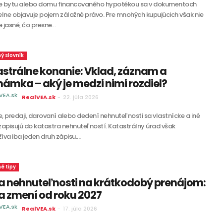
pe bytu alebo domu financovaného hypotékou sa v dokumentoch
elne objavuje pojem záložné právo. Pre mnohých kupujúcich však nie
e jasné, čo presne...
ný slovník
strálne konanie: Vklad, záznam a
ámka – aký je medzi nimi rozdiel?
RealVEA.sk
-
22. júla 2026
e, predaji, darovaní alebo dedení nehnuteľnosti sa vlastnícke a iné
zapisujú do katastra nehnuteľností. Katastrálny úrad však
va iba jeden druh zápisu....
né tipy
a nehnuteľnosti na krátkodobý prenájom:
a zmení od roku 2027
RealVEA.sk
-
17. júla 2026