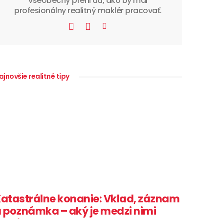
všeobecný prehľad, ako by mal
profesionálny realitný maklér pracovať.
ajnovšie realitné tipy
atastrálne konanie: Vklad, záznam
 poznámka – aký je medzi nimi