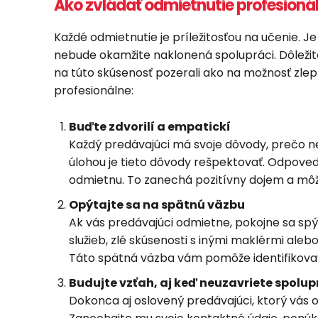
Ako zvládať odmietnutie profesioná
Každé odmietnutie je príležitosťou na učenie. J
nebude okamžite naklonená spolupráci. Dôležité
na túto skúsenosť pozerali ako na možnosť zlepši
profesionálne:
Buďte zdvorilí a empatickí
Každý predávajúci má svoje dôvody, prečo n
úlohou je tieto dôvody rešpektovať. Odpovedz
odmietnu. To zanechá pozitívny dojem a môže
Opýtajte sa na spätnú väzbu
Ak vás predávajúci odmietne, pokojne sa spýt
služieb, zlé skúsenosti s inými maklérmi ale
Táto spätná väzba vám pomôže identifikovať 
Budujte vzťah, aj keď neuzavriete spolu
Dokonca aj oslovený predávajúci, ktorý vás 