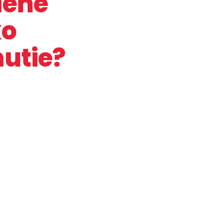
dené
ko
utie?