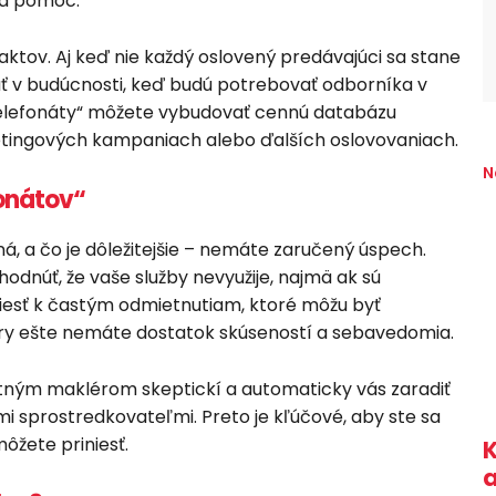
ná pomoc.
aktov. Aj keď nie každý oslovený predávajúci sa stane
ť v budúcnosti, keď budú potrebovať odborníka v
é telefonáty“ môžete vybudovať cennú databázu
ketingových kampaniach alebo ďalších oslovovaniach.
N
onátov“
á, a čo je dôležitejšie – nemáte zaručený úspech.
dnúť, že vaše služby nevyužije, najmä ak sú
viesť k častým odmietnutiam, ktoré môžu byť
iéry ešte nemáte dostatok skúseností a sebavedomia.
litným maklérom skeptickí a automaticky vás zaradiť
mi sprostredkovateľmi. Preto je kľúčové, aby ste sa
môžete priniesť.
K
a