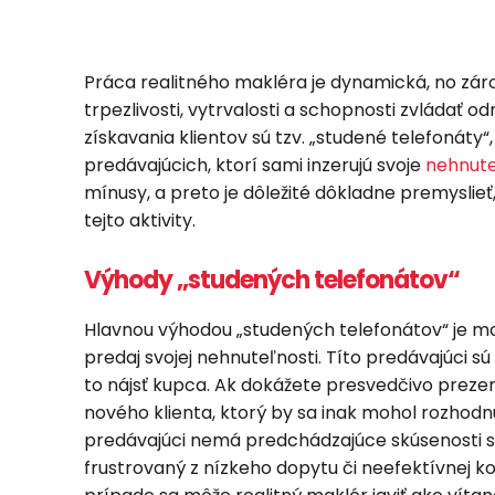
Práca realitného makléra je dynamická, no zár
trpezlivosti, vytrvalosti a schopnosti zvládať 
získavania klientov sú tzv. „studené telefonáty
predávajúcich, ktorí sami inzerujú svoje
nehnute
mínusy, a preto je dôležité dôkladne premyslieť
tejto aktivity.
Výhody „studených telefonátov“
Hlavnou výhodou „studených telefonátov“ je možno
predaj svojej nehnuteľnosti. Títo predávajúci s
to nájsť kupca. Ak dokážete presvedčivo prezen
nového klienta, ktorý by sa inak mohol rozhod
predávajúci nemá predchádzajúce skúsenosti s
frustrovaný z nízkeho dopytu či neefektívnej 