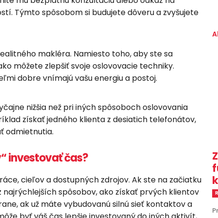
nite mu bezplatnú konzultáciu alebo odkaz na
ností. Týmto spôsobom si budujete dôveru a zvyšujete
A
ealitného makléra. Namiesto toho, aby ste sa
ako môžete zlepšiť svoje oslovovacie techniky.
 veľmi dobre vnímajú vašu energiu a postoj.
yčajne nižšia než pri iných spôsoboch oslovovania
príklad získať jedného klienta z desiatich telefonátov,
ť odmietnutia.
Z
v“ investovať čas?
f
k
ráce, cieľov a dostupných zdrojov. Ak ste na začiatku
 najrýchlejších spôsobov, ako získať prvých klientov
R
rane, ak už máte vybudovanú silnú sieť kontaktov a
P
že byť váš čas lepšie investovaný do iných aktivít,