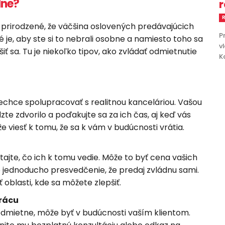
lne?
r
R
e prirodzené, že väčšina oslovených predávajúcich
P
 je, aby ste si to nebrali osobne a namiesto toho sa
v
ť sa. Tu je niekoľko tipov, ako zvládať odmietnutie
K
echce spolupracovať s realitnou kanceláriou. Vašou
te zdvorilo a poďakujte sa za ich čas, aj keď vás
 viesť k tomu, že sa k vám v budúcnosti vrátia.
ajte, čo ich k tomu vedie. Môže to byť cena vašich
bo jednoducho presvedčenie, že predaj zvládnu sami.
oblasti, kde sa môžete zlepšiť.
prácu
odmietne, môže byť v budúcnosti vaším klientom.