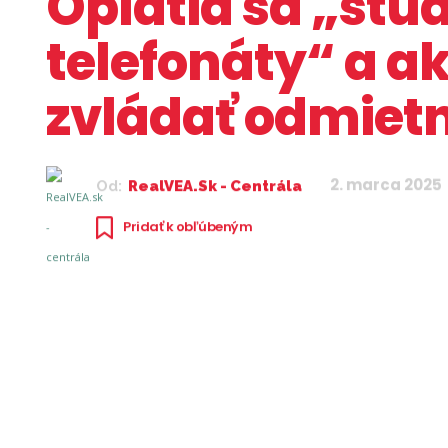
Oplatia sa „stu
telefonáty“ a a
zvládať odmietn
2. marca 2025
Od:
RealVEA.sk - Centrála
Pridať k obľúbeným