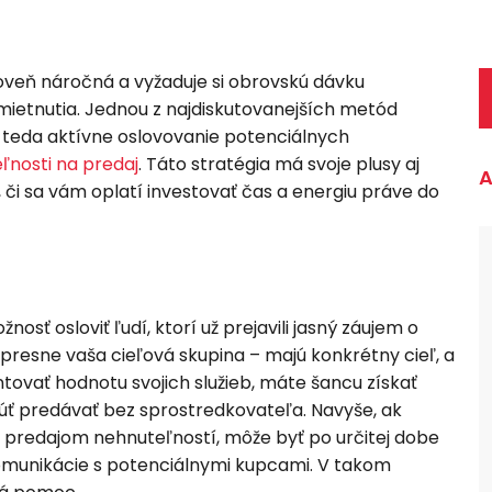
oveň náročná a vyžaduje si obrovskú dávku
odmietnutia. Jednou z najdiskutovanejších metód
“, teda aktívne oslovovanie potenciálnych
ľnosti na predaj
. Táto stratégia má svoje plusy aj
A
, či sa vám oplatí investovať čas a energiu práve do
sť osloviť ľudí, ktorí už prejavili jasný záujem o
ú presne vaša cieľová skupina – majú konkrétny cieľ, a
tovať hodnotu svojich služieb, máte šancu získať
núť predávať bez sprostredkovateľa. Navyše, ak
 predajom nehnuteľností, môže byť po určitej dobe
komunikácie s potenciálnymi kupcami. V takom