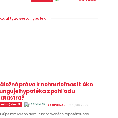
ktuality zo sveta hypoték
áložné právo k nehnuteľnosti: Ako
unguje hypotéka z pohľadu
atastra?
ealitný slovník
RealVEA.sk
-
27. júla 2026
ri kúpe bytu alebo domu financovaného hypotékou sa v