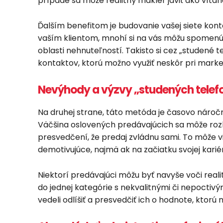
prípade sa môže realitný maklér javiť ako víta
Ďalším benefitom je budovanie vašej siete kont
vaším klientom, mnohí si na vás môžu spomenú
oblasti nehnuteľností. Takisto si cez „studen
kontaktov, ktorú možno využiť neskôr pri mar
Nevýhody a výzvy „studených telef
Na druhej strane, táto metóda je časovo náročn
Väčšina oslovených predávajúcich sa môže rozho
presvedčení, že predaj zvládnu sami. To môže 
demotivujúce, najmä ak na začiatku svojej kar
Niektorí predávajúci môžu byť navyše voči rea
do jednej kategórie s nekvalitnými či nepoctivý
vedeli odlíšiť a presvedčiť ich o hodnote, ktorú 