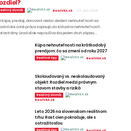
ozdiel?
ealitný slovník
RealVEA.sk
-
22. júla 2026
ri kúpe, predaji, darovaní alebo dedení nehnuteľnosti sa
lastnícke a iné práva zapisujú do katastra nehnuteľností.
atastrálny úrad však nepoužíva iba jeden druh zápisu....
Kúpa nehnuteľnosti na krátkodobý
prenájom: čo sa zmení od roku 2027
Realitné tipy
RealVEA.sk
Skolaudovaný vs. neskolaudovaný
objekt: Rozdiel medzi právnym
stavom stavby a riziká
Realitný slovník
RealVEA.sk
Leto 2026 na slovenskom realitnom
trhu: Rast cien pokračuje, ale s
ostražitosťou
Realitné tipy
RealVEA.sk