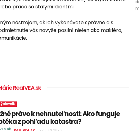
d
lebo práca so stálymi klientmi.
mn
nným nástrojom, ak ich vykonávate správne a s
dmietnutie vás navyše posilní nielen ako makléra,
komunikácie.
lárie RealVEA.sk
ný slovník
žné právo k nehnuteľnosti: Ako funguje
otéka z pohľadu katastra?
RealVEA.sk
-
27. júla 2026