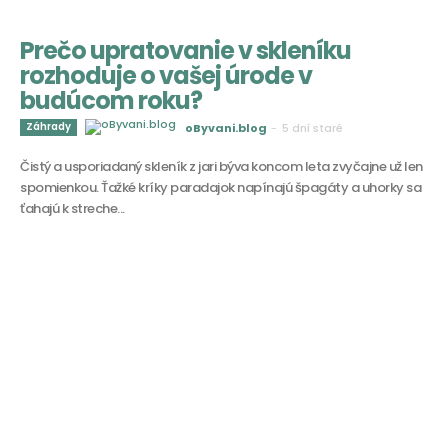
Prečo upratovanie v skleníku
rozhoduje o vašej úrode v
budúcom roku?
Záhrady
oByvani.blog
-
5 dní staré
Čistý a usporiadaný skleník z jari býva koncom leta zvyčajne už len
spomienkou. Ťažké kríky paradajok napínajú špagáty a uhorky sa
ťahajú k streche...