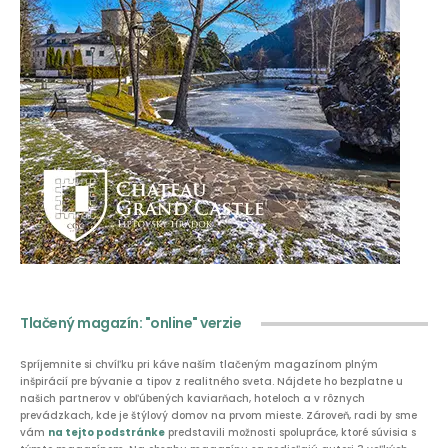
Tlačený magazín: "online" verzie
Spríjemnite si chvíľku pri káve naším tlačeným magazínom plným
inšpirácií pre bývanie a tipov z realitného sveta. Nájdete ho bezplatne u
našich partnerov v obľúbených kaviarňach, hoteloch a v rôznych
prevádzkach, kde je štýlový domov na prvom mieste. Zároveň, radi by sme
vám
na tejto podstránke
predstavili možnosti spolupráce, ktoré súvisia s