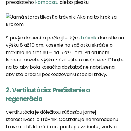
preosiateho
kompostu
alebo piesku.
S prvým kosením počkajte, kým
trávnik
dorastie na
výšku 8 až 10 cm. Kosenie na začiatku skráťte o
maximálne tretinu – na 5 až 6 cm. Pri druhom
kosení môžete výšku znížiť ešte o niečo viac. Dbajte
na to, aby bola kosačka dostatočne nabrúsená,
aby ste predišli poškodzovaniu stebiel trávy.
2. Vertikutácia: Prečistenie a
regenerácia
Vertikutácia je dôležitou súčasťou jarnej
starostlivosti o trávnik. Odstraňuje nahromadenú
trávnu plsť, ktorá bráni prístupu vzduchu, vody a