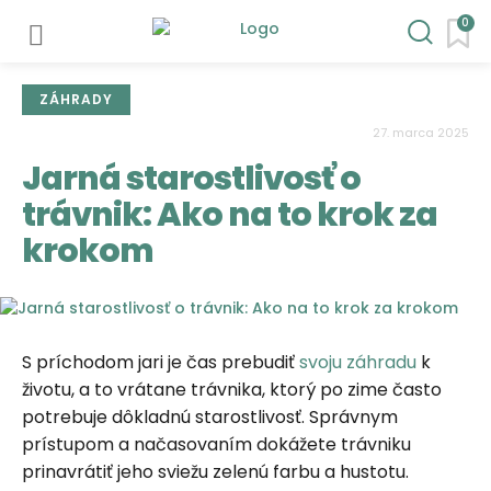
0
ZÁHRADY
27. marca 2025
Jarná starostlivosť o
trávnik: Ako na to krok za
krokom
S príchodom jari je čas prebudiť
svoju záhradu
k
životu, a to vrátane trávnika, ktorý po zime často
potrebuje dôkladnú starostlivosť. Správnym
prístupom a načasovaním dokážete trávniku
prinavrátiť jeho sviežu zelenú farbu a hustotu.