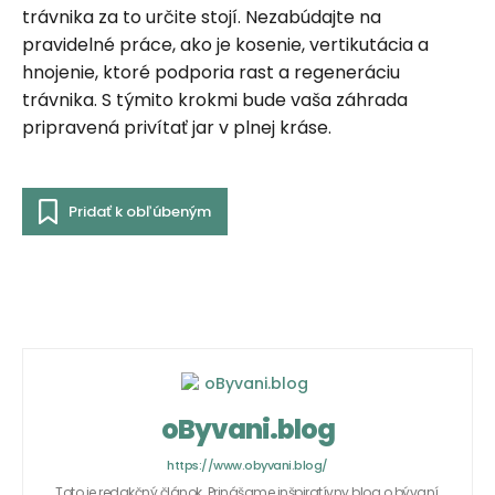
trávnika za to určite stojí. Nezabúdajte na
pravidelné práce, ako je kosenie, vertikutácia a
hnojenie, ktoré podporia rast a regeneráciu
trávnika. S týmito krokmi bude vaša záhrada
pripravená privítať jar v plnej kráse.
Pridať k obľúbeným
oByvani.blog
https://www.obyvani.blog/
Toto je redakčný článok. Prinášame inšpiratívny blog o bývaní,