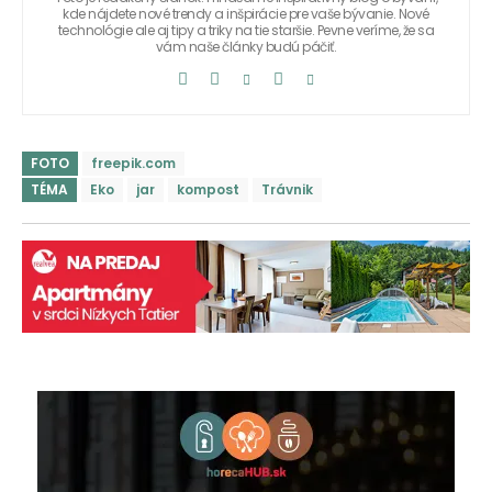
kde nájdete nové trendy a inšpirácie pre vaše bývanie. Nové
technológie ale aj tipy a triky na tie staršie. Pevne veríme, že sa
vám naše články budú páčiť.
FOTO
freepik.com
TÉMA
Eko
jar
kompost
Trávnik