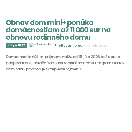
Obnov dom mini+ ponúka
domácnostiam až 11 000 eur na
obnovu rodinného domu
Tipy & rady
oByvani.blog
-
15. júla 2026
Domácnosti s nižšími príjmami môžu od 15. júla 2026 požiadať o
príspevok na čiastočnú obnovu rodinného domu. Program Obnov
dom mini+ podporuje zateplenie, výmenu...