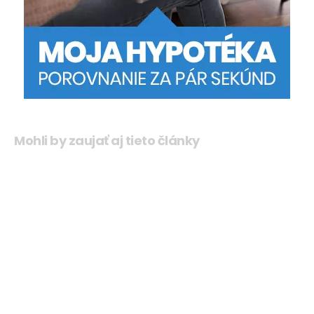
Mohli by zaujať aj tieto články