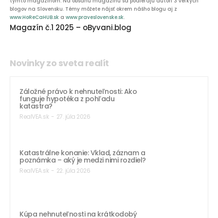
týmto magazínom. Na obsahu magazínu sa podieľajú autori 3 veľkých
blogov na Slovensku. Témy môžete nájsť okrem nášho blogu aj z
www.HoReCaHUB.sk
a
www.praveslovenske.sk
.
Magazín č.1 2025 – oByvani.blog
Novinky zo sveta realít
Záložné právo k nehnuteľnosti: Ako
funguje hypotéka z pohľadu
katastra?
RealVEA.sk
-
27. júla 2026
Katastrálne konanie: Vklad, záznam a
poznámka – aký je medzi nimi rozdiel?
RealVEA.sk
-
22. júla 2026
Kúpa nehnuteľnosti na krátkodobý