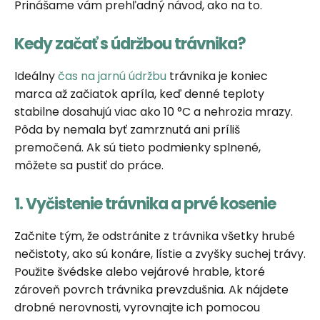
Prinášame vám prehľadný návod, ako na to.
Kedy začať s údržbou trávnika?
Ideálny
čas na jarnú údržbu
trávnika je koniec
marca až začiatok apríla, keď denné teploty
stabilne dosahujú viac ako 10 °C a nehrozia mrazy.
Pôda by nemala byť zamrznutá ani príliš
premočená. Ak sú tieto podmienky splnené,
môžete sa pustiť do práce.
1. Vyčistenie trávnika a prvé kosenie
Začnite tým, že odstránite z trávnika všetky hrubé
nečistoty, ako sú konáre, lístie a zvyšky suchej trávy.
Použite švédske alebo vejárové hrable, ktoré
zároveň povrch trávnika prevzdušnia. Ak nájdete
drobné nerovnosti, vyrovnajte ich pomocou