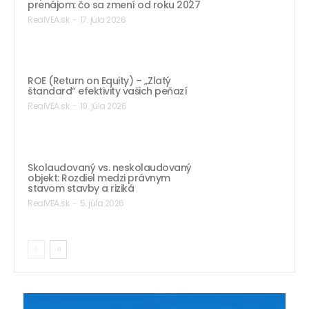
prenájom: čo sa zmení od roku 2027
RealVEA.sk
-
17. júla 2026
ROE (Return on Equity) – „Zlatý
štandard“ efektivity vašich peňazí
RealVEA.sk
-
10. júla 2026
Skolaudovaný vs. neskolaudovaný
objekt: Rozdiel medzi právnym
stavom stavby a riziká
RealVEA.sk
-
5. júla 2026