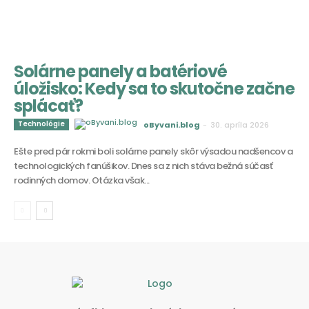
Solárne panely a batériové
úložisko: Kedy sa to skutočne začne
splácať?
Technológie
oByvani.blog
-
30. apríla 2026
Ešte pred pár rokmi boli solárne panely skôr výsadou nadšencov a
technologických fanúšikov. Dnes sa z nich stáva bežná súčasť
rodinných domov. Otázka však...