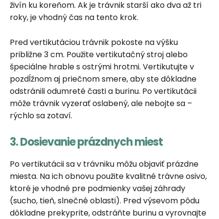
živín ku koreňom. Ak je trávnik starší ako dva až tri
roky, je vhodný čas na tento krok.
Pred vertikutáciou trávnik pokoste na výšku
približne 3 cm. Použite vertikutačný stroj alebo
špeciálne hrable s ostrými hrotmi. Vertikutujte v
pozdĺžnom aj priečnom smere, aby ste dôkladne
odstránili odumreté časti a burinu. Po vertikutácii
môže trávnik vyzerať oslabený, ale nebojte sa –
rýchlo sa zotaví.
3. Dosievanie prázdnych miest
Po vertikutácii sa v trávniku môžu objaviť prázdne
miesta. Na ich obnovu použite kvalitné trávne osivo,
ktoré je vhodné pre podmienky vašej záhrady
(sucho, tieň, slnečné oblasti). Pred výsevom pôdu
dôkladne prekyprite, odstráňte burinu a vyrovnajte