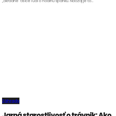
„okradne" tisíce ľudí o hodinu spánku. Naozaj je to...
Záhrady
Jarná starostlivosť o trávnik: Ako