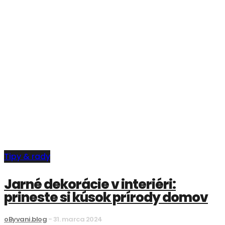
Tipy & rady
Jarné dekorácie v interiéri:
prineste si kúsok prírody domov
oByvani.blog
-
31. marca 2024