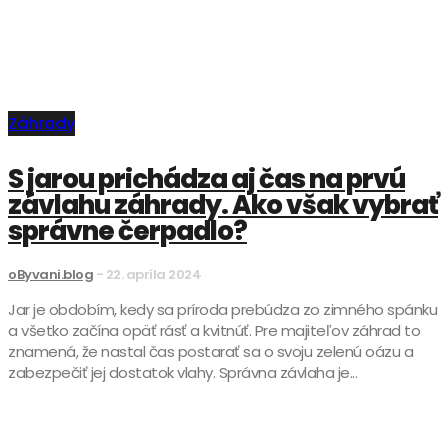
Záhrady
S jarou prichádza aj čas na prvú
závlahu záhrady. Ako však vybrať
správne čerpadlo?
oByvani.blog
-
22. apríla 2024
Jar je obdobím, kedy sa príroda prebúdza zo zimného spánku
a všetko začína opäť rásť a kvitnúť. Pre majiteľov záhrad to
znamená, že nastal čas postarať sa o svoju zelenú oázu a
zabezpečiť jej dostatok vlahy. Správna závlaha je...