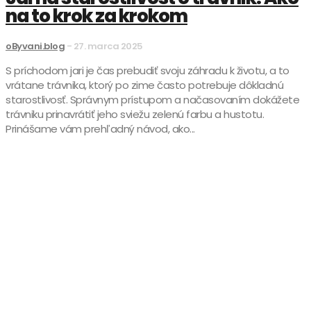
na to krok za krokom
oByvani.blog
-
27. marca 2025
S príchodom jari je čas prebudiť svoju záhradu k životu, a to
vrátane trávnika, ktorý po zime často potrebuje dôkladnú
starostlivosť. Správnym prístupom a načasovaním dokážete
trávniku prinavrátiť jeho sviežu zelenú farbu a hustotu.
Prinášame vám prehľadný návod, ako...