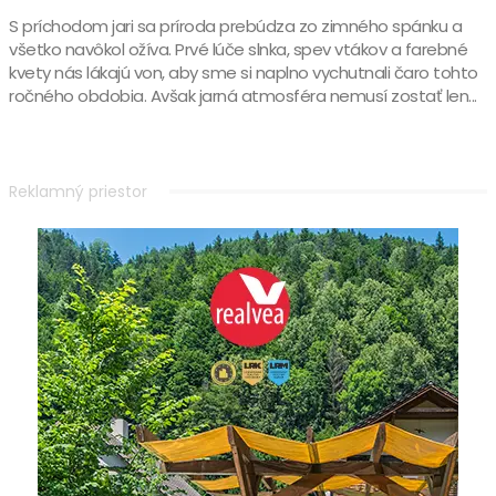
S príchodom jari sa príroda prebúdza zo zimného spánku a
všetko navôkol ožíva. Prvé lúče slnka, spev vtákov a farebné
kvety nás lákajú von, aby sme si naplno vychutnali čaro tohto
ročného obdobia. Avšak jarná atmosféra nemusí zostať len...
Reklamný priestor