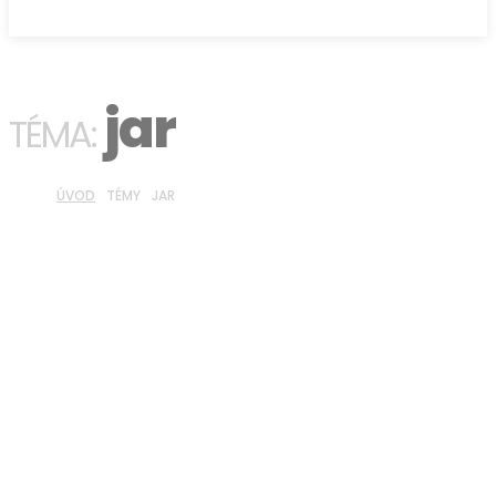
jar
TÉMA:
ÚVOD
TÉMY
JAR