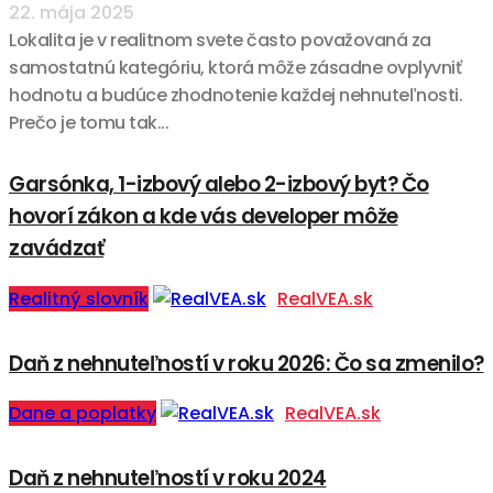
22. mája 2025
Lokalita je v realitnom svete často považovaná za
samostatnú kategóriu, ktorá môže zásadne ovplyvniť
hodnotu a budúce zhodnotenie každej nehnuteľnosti.
Prečo je tomu tak...
Garsónka, 1-izbový alebo 2-izbový byt? Čo
hovorí zákon a kde vás developer môže
zavádzať
Realitný slovník
RealVEA.sk
Daň z nehnuteľností v roku 2026: Čo sa zmenilo?
Dane a poplatky
RealVEA.sk
Daň z nehnuteľností v roku 2024