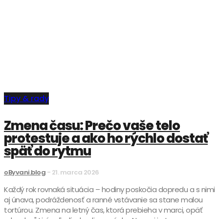
Tipy & rady
Zmena času: Prečo vaše telo
protestuje a ako ho rýchlo dostať
späť do rytmu
oByvani.blog
-
21. marca 2026
Každý rok rovnaká situácia – hodiny poskočia dopredu a s nimi
aj únava, podráždenosť a ranné vstávanie sa stane malou
tortúrou. Zmena na letný čas, ktorá prebieha v marci, opäť