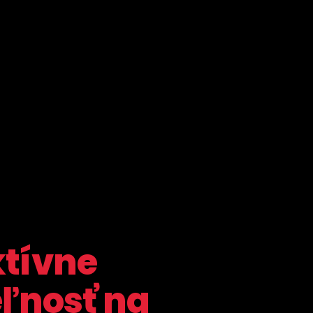
ktívne
ľnosť na