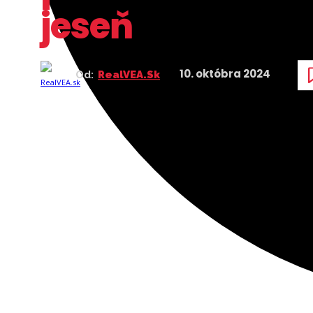
jeseň
10. októbra 2024
Od:
RealVEA.sk