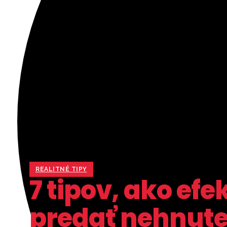
REALITNÉ TIPY
7 tipov, ako efe
predať nehnute