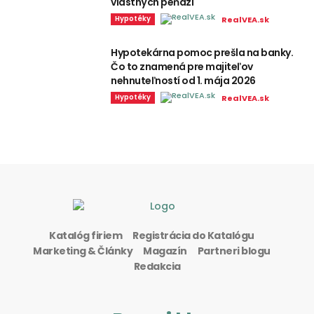
vlastných peňazí
Hypotéky
RealVEA.sk
Hypotekárna pomoc prešla na banky.
Čo to znamená pre majiteľov
nehnuteľností od 1. mája 2026
Hypotéky
RealVEA.sk
Katalóg firiem
Registrácia do Katalógu
Marketing & Články
Magazín
Partneri blogu
Redakcia