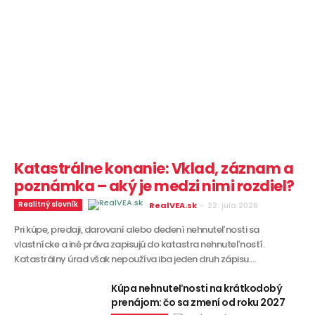
Katastrálne konanie: Vklad, záznam a
poznámka – aký je medzi nimi rozdiel?
Realitný slovník
RealVEA.sk
-
22. júla 2026
Pri kúpe, predaji, darovaní alebo dedení nehnuteľnosti sa
vlastnícke a iné práva zapisujú do katastra nehnuteľností.
Katastrálny úrad však nepoužíva iba jeden druh zápisu....
Kúpa nehnuteľnosti na krátkodobý
prenájom: čo sa zmení od roku 2027