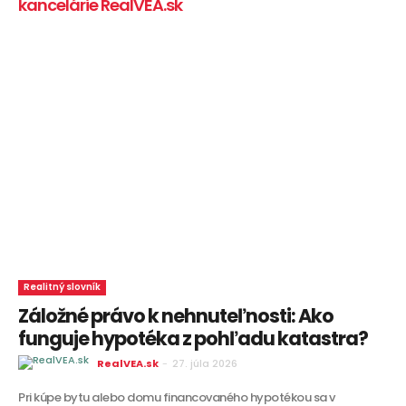
kancelárie RealVEA.sk
Realitný slovník
Záložné právo k nehnuteľnosti: Ako
funguje hypotéka z pohľadu katastra?
RealVEA.sk
-
27. júla 2026
Pri kúpe bytu alebo domu financovaného hypotékou sa v