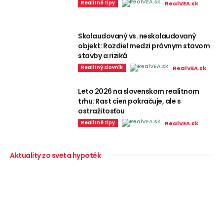
Realitné tipy
RealVEA.sk
Skolaudovaný vs. neskolaudovaný
objekt: Rozdiel medzi právnym stavom
stavby a riziká
Realitný slovník
RealVEA.sk
Leto 2026 na slovenskom realitnom
trhu: Rast cien pokračuje, ale s
ostražitosťou
Realitné tipy
RealVEA.sk
Aktuality zo sveta hypoték