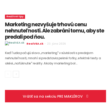
Realitné tipy
Marketing nezvyšuje trhovú cenu
nehnuteľnosti. Ale zabráni tomu, aby ste
predali pod ňou.
RealVEA.sk
-
23. júna 2026
Keď ľudia počujú slovo „marketing" v súvislosti s predajom
nehnuteľnosti, mnohí si predstavia pekné fotky, efektné texty a
akési „nafúknutie" reality. Akoby marketing bol...
Vrátiť sa na sekciu PRE MAKLÉROV