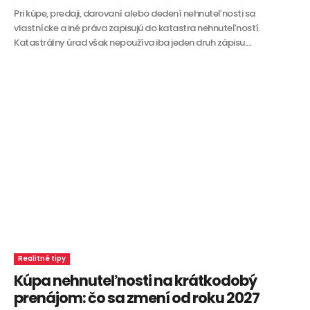
Pri kúpe, predaji, darovaní alebo dedení nehnuteľnosti sa
vlastnícke a iné práva zapisujú do katastra nehnuteľností.
Katastrálny úrad však nepoužíva iba jeden druh zápisu....
Realitné tipy
Kúpa nehnuteľnosti na krátkodobý
prenájom: čo sa zmení od roku 2027