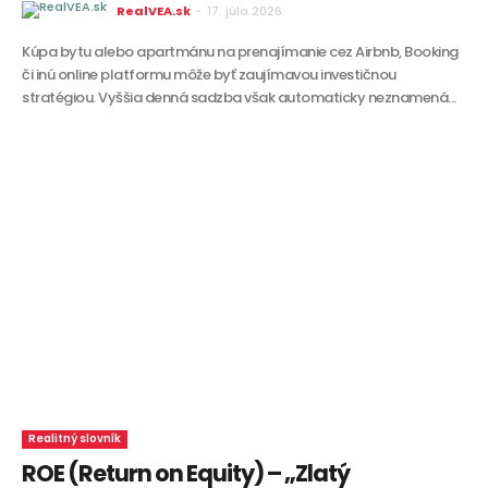
RealVEA.sk
-
17. júla 2026
Kúpa bytu alebo apartmánu na prenajímanie cez Airbnb, Booking
či inú online platformu môže byť zaujímavou investičnou
stratégiou. Vyššia denná sadzba však automaticky neznamená...
Realitný slovník
ROE (Return on Equity) – „Zlatý