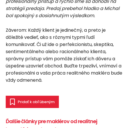
profesionálny prístup a rýchlo sme sa dohodli na
stratégii predaja. Predaj prebehol hladko a Michal
bol spokojný s dosiahnutým výsledkom.
Záverom: Každý klient je jedinečný, a preto je
dôležité vedieť, ako s rôznymi typmi ľudí
komunikovať. Či už ide o perfekcionistu, skeptika,
sentimentálneho alebo racionálneho klienta,
správny prístup vám pomôže získať ich dôveru a
úspešne uzavrieť obchod. Buďte trpezliví, vnímaví a
profesionálni a vaša práca realitného makléra bude
vždy odmenená.
Pridať k obľúbeným
Ďalšie články pre maklérov od realitnej