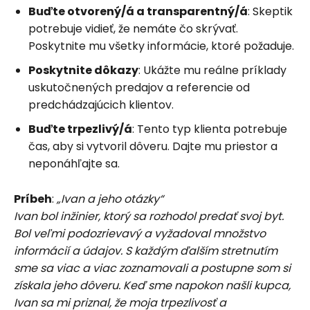
Buďte otvorený/á a transparentný/á
: Skeptik
potrebuje vidieť, že nemáte čo skrývať.
Poskytnite mu všetky informácie, ktoré požaduje.
Poskytnite dôkazy
: Ukážte mu reálne príklady
uskutočnených predajov a referencie od
predchádzajúcich klientov.
Buďte trpezliv
ý/á
: Tento typ klienta potrebuje
čas, aby si vytvoril dôveru. Dajte mu priestor a
neponáhľajte sa.
Príbeh
:
„Ivan a jeho otázky“
Ivan bol inžinier, ktorý sa rozhodol predať svoj byt.
Bol veľmi podozrievavý a vyžadoval množstvo
informácií a údajov. S každým ďalším stretnutím
sme sa viac a viac zoznamovali a postupne som si
získala jeho dôveru. Keď sme napokon našli kupca,
Ivan sa mi priznal, že moja trpezlivosť a