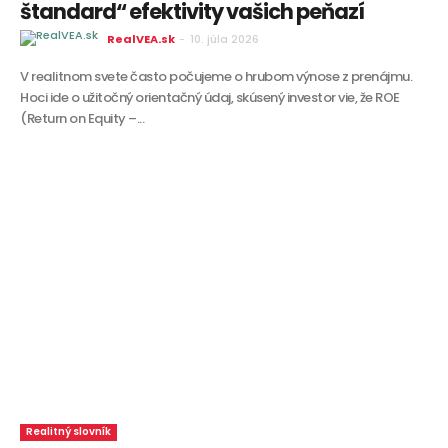
štandard“ efektivity vašich peňazí
RealVEA.sk
-
10. júla 2026
V realitnom svete často počujeme o hrubom výnose z prenájmu.
Hoci ide o užitočný orientačný údaj, skúsený investor vie, že ROE
(Return on Equity –...
Realitný slovník