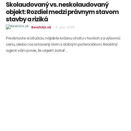
Skolaudovaný vs. neskolaudovaný
objekt: Rozdiel medzi právnym stavom
stavby a riziká
RealVEA.sk
-
5. júla 2026
Predstavte si situáciu: nájdete krásnu chatu v horách za výbornú
cenu, alebo rozostavaný dom s dobrým potenciálom. Realitný
agent vám povie, že objekt zatiaľ...