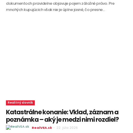
dokumentoch pravidelne objavuje pojem záložné právo. Pre
mnohých kupujúcich však nie je úplne jasné, čo presne...
Realitný slovník
Katastrálne konanie: Vklad, záznam a
poznámka – aký je medzi nimi rozdiel?
RealVEA.sk
-
22. júla 2026