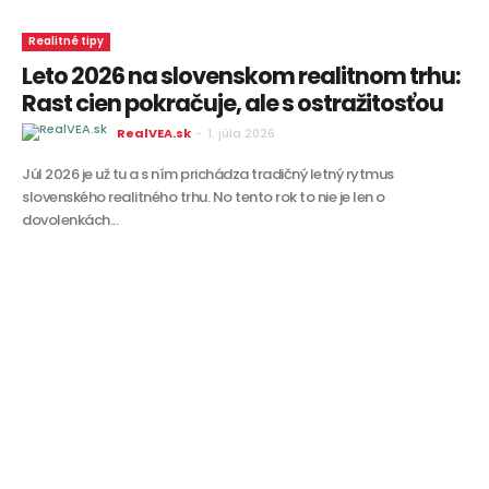
Realitné tipy
Leto 2026 na slovenskom realitnom trhu:
Rast cien pokračuje, ale s ostražitosťou
RealVEA.sk
-
1. júla 2026
Júl 2026 je už tu a s ním prichádza tradičný letný rytmus
slovenského realitného trhu. No tento rok to nie je len o
dovolenkách...