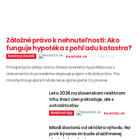
Záložné právo k nehnuteľnosti: Ako
funguje hypotéka z pohľadu katastra?
Realitný slovník
RealVEA.sk
-
27. júla 2026
Pri kúpe bytu alebo domu financovaného hypotékou sa v
dokumentoch pravidelne objavuje pojem záložné právo. Pre
mnohých kupujúcich však nie je úplne jasné, čo presne...
Leto 2026 na slovenskom realitnom
trhu: Rast cien pokračuje, ale s
ostražitosťou
Realitné tipy
RealVEA.sk
Mladí dostanú od októbra výhodu. Na
prvé bývanie im bude stačiť menej