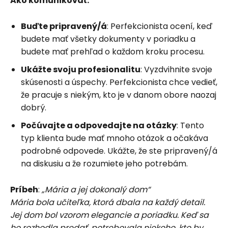
Ako komunikovať:
Buďte pripravený/á
: Perfekcionista ocení, keď
budete mať všetky dokumenty v poriadku a
budete mať prehľad o každom kroku procesu.
Ukážte svoju profesionalitu
: Vyzdvihnite svoje
skúsenosti a úspechy. Perfekcionista chce vedieť,
že pracuje s niekým, kto je v danom obore naozaj
dobrý.
Počúvajte a odpovedajte na otázky
: Tento
typ klienta bude mať mnoho otázok a očakáva
podrobné odpovede. Ukážte, že ste pripravený/á
na diskusiu a že rozumiete jeho potrebám.
Príbeh
:
„Mária a jej dokonalý dom“
Mária bola učiteľka, ktorá dbala na každý detail.
Jej dom bol vzorom elegancie a poriadku. Keď sa
ho rozhodla predať, potrebovala niekoho, kto by