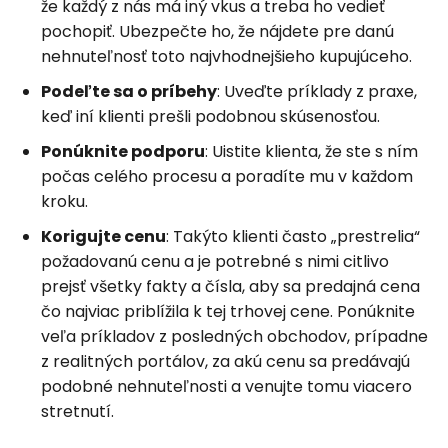
že každý z nás má iný vkus a treba ho vedieť
pochopiť. Ubezpečte ho, že nájdete pre danú
nehnuteľnosť toto najvhodnejšieho kupujúceho.
Podeľte sa o príbehy
: Uveďte príklady z praxe,
keď iní klienti prešli podobnou skúsenosťou.
Ponúknite podporu
: Uistite klienta, že ste s ním
počas celého procesu a poradíte mu v každom
kroku.
Korigujte cenu
: Takýto klienti často „prestrelia“
požadovanú cenu a je potrebné s nimi citlivo
prejsť všetky fakty a čísla, aby sa predajná cena
čo najviac priblížila k tej trhovej cene. Ponúknite
veľa príkladov z posledných obchodov, prípadne
z realitných portálov, za akú cenu sa predávajú
podobné nehnuteľnosti a venujte tomu viacero
stretnutí.