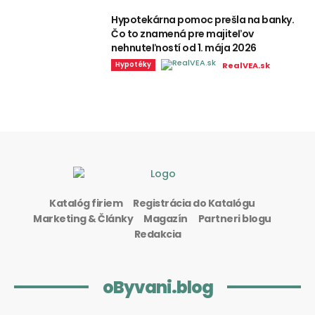
Hypotekárna pomoc prešla na banky.
Čo to znamená pre majiteľov
nehnuteľností od 1. mája 2026
Hypotéky
RealVEA.sk
Katalóg firiem
Registrácia do Katalógu
Marketing & Články
Magazín
Partneri blogu
Redakcia
oByvani.blog