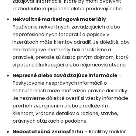
zatajovať informácie, ktoré by mohli ovplyvniť
rozhodnutie kupujúceho alebo predávajúceho.
Nekvalitné marketingové materiály
–
Používanie nekvalitných, zavádzajúcich alebo
neprofesionálnych fotografií a popisov v
inzerátoch môže klientov odradiť. Je dôležité, aby
marketingové materiály boli atraktívne a
pravdivé, pretože sú často prvým dojmom, ktorý
si potenciálni kupujúci alebo nájomcovia utvoria.
Nepresné alebo zavádzajúce informácie
–
Poskytovanie nesprávnych informácií o
nehnuteľnosti môže mať vážne právne dôsledky.
Je nesmierne dôležité overiť si všetky informácie
pred ich zverejnením alebo predložením
klientom, vrátane detailov o rozlohe, stavbe,
právnych otázkach a podobne.
Nedostatočná znalosť trhu
– Realitný maklér