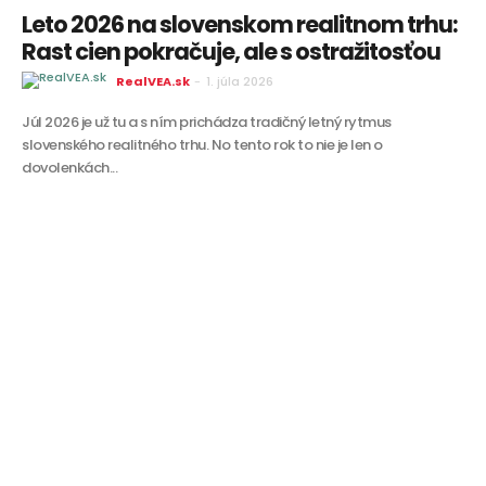
Leto 2026 na slovenskom realitnom trhu:
Rast cien pokračuje, ale s ostražitosťou
RealVEA.sk
-
1. júla 2026
Júl 2026 je už tu a s ním prichádza tradičný letný rytmus
slovenského realitného trhu. No tento rok to nie je len o
dovolenkách...