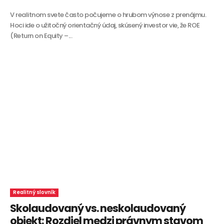
V realitnom svete často počujeme o hrubom výnose z prenájmu.
Hoci ide o užitočný orientačný údaj, skúsený investor vie, že ROE
(Return on Equity –...
Realitný slovník
Skolaudovaný vs. neskolaudovaný
objekt: Rozdiel medzi právnym stavom