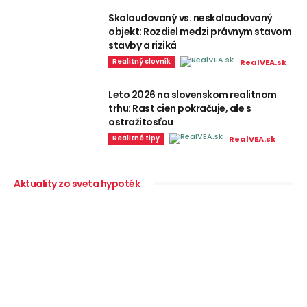
Skolaudovaný vs. neskolaudovaný
objekt: Rozdiel medzi právnym stavom
stavby a riziká
Realitný slovník
RealVEA.sk
Leto 2026 na slovenskom realitnom
trhu: Rast cien pokračuje, ale s
ostražitosťou
Realitné tipy
RealVEA.sk
Aktuality zo sveta hypoték