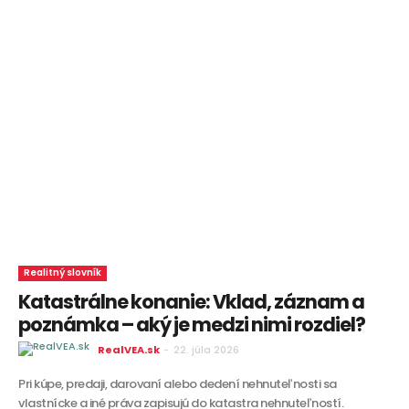
Realitný slovník
Katastrálne konanie: Vklad, záznam a
poznámka – aký je medzi nimi rozdiel?
RealVEA.sk
-
22. júla 2026
Pri kúpe, predaji, darovaní alebo dedení nehnuteľnosti sa
vlastnícke a iné práva zapisujú do katastra nehnuteľností.