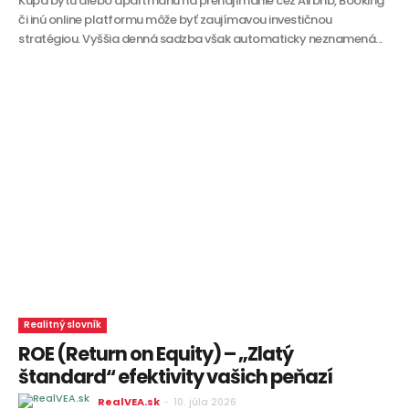
Kúpa bytu alebo apartmánu na prenajímanie cez Airbnb, Booking
či inú online platformu môže byť zaujímavou investičnou
stratégiou. Vyššia denná sadzba však automaticky neznamená...
Realitný slovník
ROE (Return on Equity) – „Zlatý
štandard“ efektivity vašich peňazí
RealVEA.sk
-
10. júla 2026