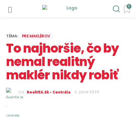
0
TÉMA:
PRE MAKLÉROV
To najhoršie, čo by
nemal realitný
maklér nikdy robiť
2. júna 2023
Od:
RealVEA.sk - Centrála