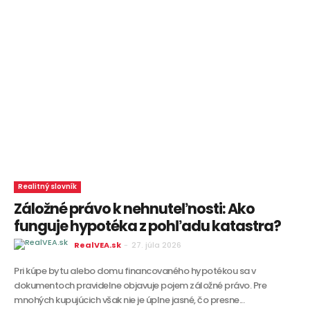
Realitný slovník
Záložné právo k nehnuteľnosti: Ako
funguje hypotéka z pohľadu katastra?
RealVEA.sk
-
27. júla 2026
Pri kúpe bytu alebo domu financovaného hypotékou sa v
dokumentoch pravidelne objavuje pojem záložné právo. Pre
mnohých kupujúcich však nie je úplne jasné, čo presne...