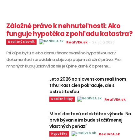
Záložné právo k nehnuteľnosti: Ako
funguje hypotéka z pohľadu katastra?
Realitný slovník
RealVEA.sk
-
27. júla 2026
Pri kúpe bytu alebo domu financovaného hypotékou sa v
dokumentoch pravidelne objavuje pojem záložné právo. Pre
mnohých kupujúcich však nie je úplne jasné, čo presne...
Leto 2026 na slovenskom realitnom
trhu: Rast cien pokračuje, ale s
ostražitosťou
Realitné tipy
RealVEA.sk
Mladí dostanú od októbra výhodu. Na
prvé bývanie im bude stačiť menej
vlastných peňazí
Hypotéky
RealVEA.sk