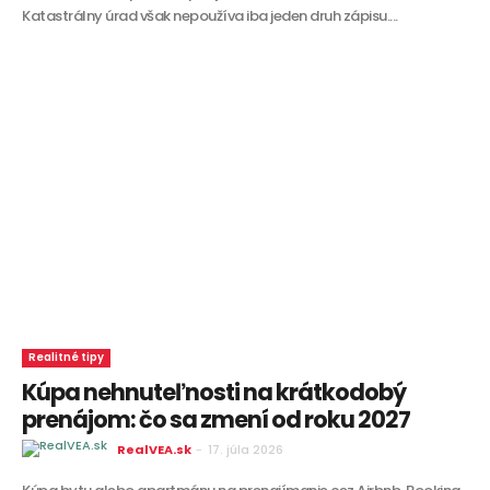
Katastrálny úrad však nepoužíva iba jeden druh zápisu....
Realitné tipy
Kúpa nehnuteľnosti na krátkodobý
prenájom: čo sa zmení od roku 2027
RealVEA.sk
-
17. júla 2026