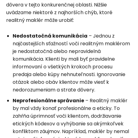
dôvera v tejto konkurenčnej oblasti. Nižšie
uvádzame niektoré z najhorších chýb, ktoré
realitný maklér môže urobiť:
Nedostatočná komunikácia
– Jednou z
najčastejších sťažností voči realitným maklérom
je nedostatočná alebo nepravidelná
komunikácia. Klienti by mali byť pravidelne
informovaní o všetkých krokoch procesu
predaja alebo kúpy nehnuteľnosti. Ignorovanie
otázok alebo obáv klientov môže viesť k
nedorozumeniam a strate dôvery.
Neprofesionálne správanie
– Realitný maklér
by mal vždy konať profesionálne a eticky. To
zahŕňa úprimnosť voči klientom, dodržiavanie
etických kódexov a vyhýbanie sa akýmkoľvek
konfliktom záujmov. Napríklad, maklér by nemal