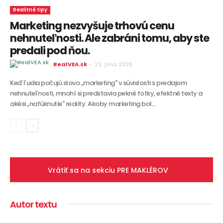
Realitné tipy
Marketing nezvyšuje trhovú cenu
nehnuteľnosti. Ale zabráni tomu, aby ste
predali pod ňou.
RealVEA.sk
-
23. júna 2026
Keď ľudia počujú slovo „marketing" v súvislosti s predajom
nehnuteľnosti, mnohí si predstavia pekné fotky, efektné texty a
akési „nafúknutie" reality. Akoby marketing bol...
Vrátiť sa na sekciu PRE MAKLÉROV
Autor textu