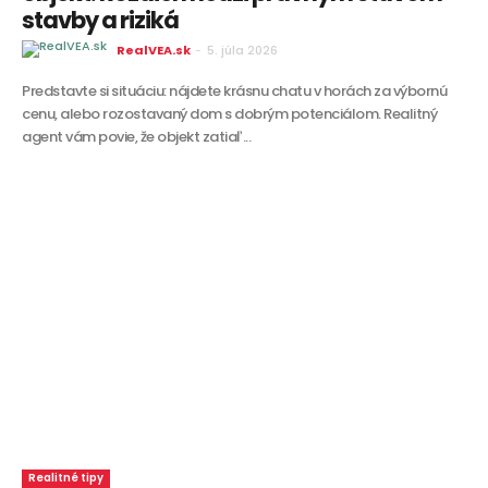
stavby a riziká
RealVEA.sk
-
5. júla 2026
Predstavte si situáciu: nájdete krásnu chatu v horách za výbornú
cenu, alebo rozostavaný dom s dobrým potenciálom. Realitný
agent vám povie, že objekt zatiaľ...
Realitné tipy