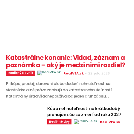
Katastrálne konanie: Vklad, záznam a
poznámka – aký je medzi nimi rozdiel?
Realitný slovník
RealVEA.sk
-
22. júla 2026
Pri kúpe, predaji, darovaní alebo dedení nehnuteľnosti sa
vlastnícke a iné práva zapisujú do katastra nehnuteľností.
Katastrálny úrad však nepoužíva iba jeden druh zápisu....
Kúpa nehnuteľnosti na krátkodobý
prenájom: čo sa zmení od roku 2027
Realitné tipy
RealVEA.sk