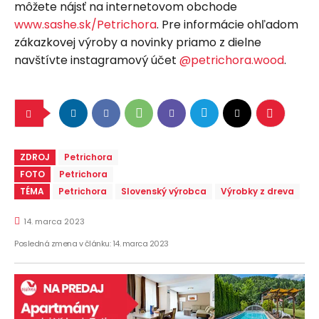
môžete nájsť na internetovom obchode
www.sashe.sk/Petrichora
. Pre informácie ohľadom
zákazkovej výroby a novinky priamo z dielne
navštívte instagramový účet
@petrichora.wood
.
ZDROJ
Petrichora
FOTO
Petrichora
TÉMA
Petrichora
Slovenský výrobca
Výrobky z dreva
14. marca 2023
Posledná zmena v článku:
14. marca 2023