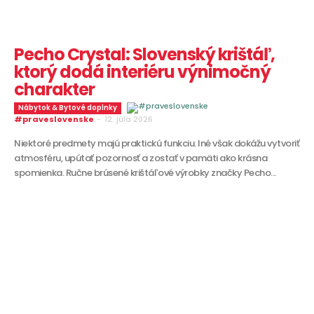
Pecho Crystal: Slovenský krištáľ,
ktorý dodá interiéru výnimočný
charakter
Nábytok & Bytové doplnky
#praveslovenske
-
12. júla 2026
Niektoré predmety majú praktickú funkciu. Iné však dokážu vytvoriť
atmosféru, upútať pozornosť a zostať v pamäti ako krásna
spomienka. Ručne brúsené krištáľové výrobky značky Pecho...