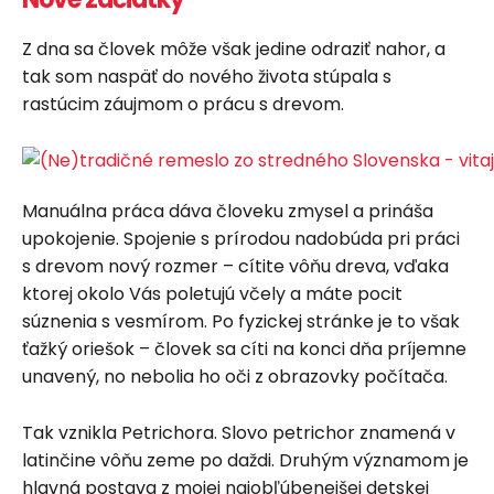
Z dna sa človek môže však jedine odraziť nahor, a
tak som naspäť do nového života stúpala s
rastúcim záujmom o prácu s drevom.
Manuálna práca dáva človeku zmysel a prináša
upokojenie. Spojenie s prírodou nadobúda pri práci
s drevom nový rozmer – cítite vôňu dreva, vďaka
ktorej okolo Vás poletujú včely a máte pocit
súznenia s vesmírom. Po fyzickej stránke je to však
ťažký oriešok – človek sa cíti na konci dňa príjemne
unavený, no nebolia ho oči z obrazovky počítača.
Tak vznikla Petrichora. Slovo petrichor znamená v
latinčine vôňu zeme po daždi. Druhým významom je
hlavná postava z mojej najobľúbenejšej detskej