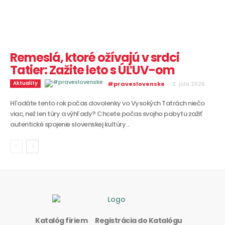
Remeslá, ktoré ožívajú v srdci
Tatier: Zažite leto s ÚĽUV-om
Aktuality
#praveslovenske
-
2. júla 2026
Hľadáte tento rok počas dovolenky vo Vysokých Tatrách niečo
viac, než len túry a výhľady? Chcete počas svojho pobytu zažiť
autentické spojenie slovenskej kultúry...
Katalóg firiem
Registrácia do Katalógu