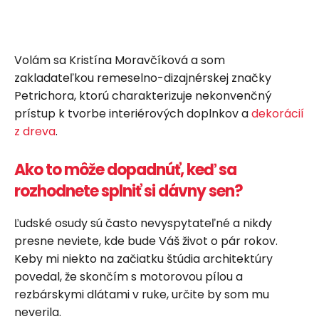
Volám sa Kristína Moravčíková a som
zakladateľkou remeselno-dizajnérskej značky
Petrichora, ktorú charakterizuje nekonvenčný
prístup k tvorbe interiérových doplnkov a
dekorácií
z dreva
.
Ako to môže dopadnúť, keď sa
rozhodnete splniť si dávny sen?
Ľudské osudy sú často nevyspytateľné a nikdy
presne neviete, kde bude Váš život o pár rokov.
Keby mi niekto na začiatku štúdia architektúry
povedal, že skončím s motorovou pílou a
rezbárskymi dlátami v ruke, určite by som mu
neverila.