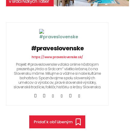
#praveslovenske
https://www.praveslovenske.sk/
Projekt #praveslovenske vďaka online nástrojom
prezentuje „Hrdo a Srdcom“ všetko krásne, čo na
Slovensku máme. Milujme a vážme si naše kultúrne
bohatstvo. Spoznávajme spolu slovenských
umelcov a výrobcov, pravé slovenské výrobky,
slovenské tradície, folklór, históriu a krásy Slovenska.
Pridať k obľúbeným