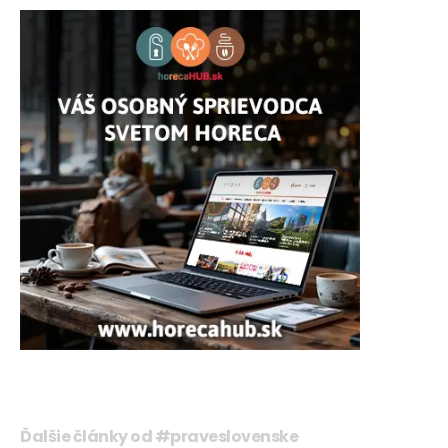
Ďalšie články od #praveslovenske