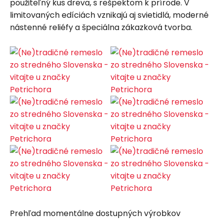
použiteľný kus dreva, s rešpektom k prírode. V
limitovaných edíciách vznikajú aj svietidlá, moderné
nástenné reliéfy a špeciálna zákazková tvorba.
Prehľad momentálne dostupných výrobkov