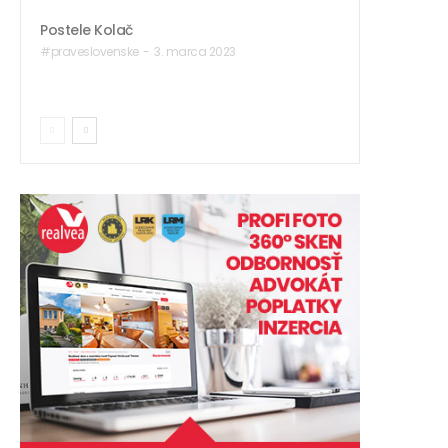
Postele Kolač
#praveslovenske
-
3. marca 2023