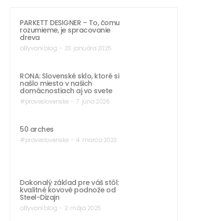
PARKETT DESIGNER – To, čomu
rozumieme, je spracovanie
dreva
oByvani.blog
-
23. januára 2025
RONA: Slovenské sklo, ktoré si
našlo miesto v našich
domácnostiach aj vo svete
#praveslovenske
-
7. júna 2026
50 arches
#praveslovenske
-
4. marca 2023
Dokonalý základ pre váš stôl:
kvalitné kovové podnože od
Steel-Dizajn
oByvani.blog
-
2. mája 2025