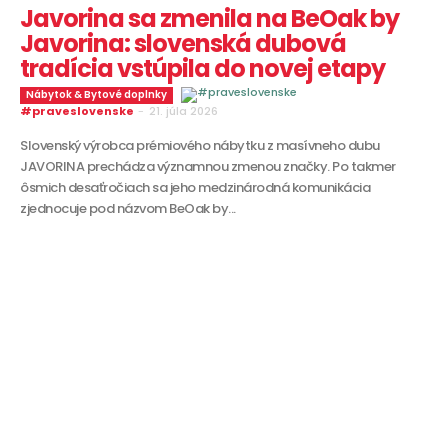
Javorina sa zmenila na BeOak by
Javorina: slovenská dubová
tradícia vstúpila do novej etapy
Nábytok & Bytové doplnky
#praveslovenske
-
21. júla 2026
Slovenský výrobca prémiového nábytku z masívneho dubu
JAVORINA prechádza významnou zmenou značky. Po takmer
ôsmich desaťročiach sa jeho medzinárodná komunikácia
zjednocuje pod názvom BeOak by...