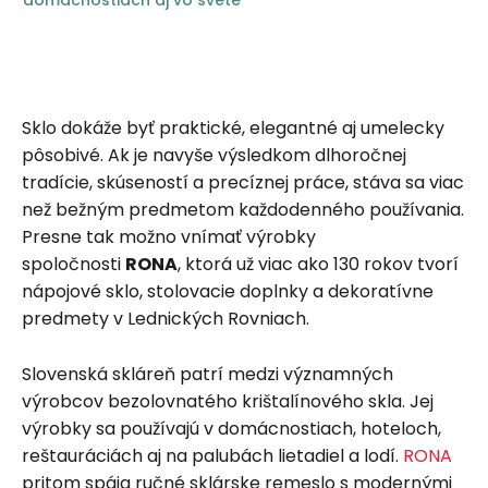
Sklo dokáže byť praktické, elegantné aj umelecky
pôsobivé. Ak je navyše výsledkom dlhoročnej
tradície, skúseností a precíznej práce, stáva sa viac
než bežným predmetom každodenného používania.
Presne tak možno vnímať výrobky
spoločnosti
RONA
, ktorá už viac ako 130 rokov tvorí
nápojové sklo, stolovacie doplnky a dekoratívne
predmety v Lednických Rovniach.
Slovenská skláreň patrí medzi významných
výrobcov bezolovnatého krištalínového skla. Jej
výrobky sa používajú v domácnostiach, hoteloch,
reštauráciách aj na palubách lietadiel a lodí.
RONA
pritom spája ručné sklárske remeslo s modernými