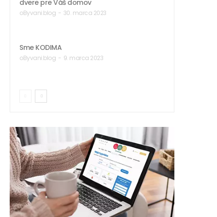
dvere pre Váš domov
oByvani.blog
-
30. marca 2023
Sme KODIMA
oByvani.blog
-
9. marca 2023