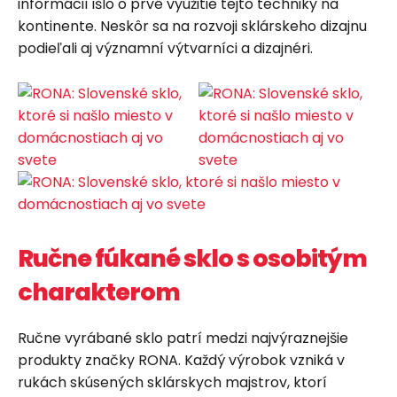
informácií išlo o prvé využitie tejto techniky na
kontinente. Neskôr sa na rozvoji sklárskeho dizajnu
podieľali aj významní výtvarníci a dizajnéri.
Ručne fúkané sklo s osobitým
charakterom
Ručne vyrábané sklo patrí medzi najvýraznejšie
produkty značky RONA. Každý výrobok vzniká v
rukách skúsených sklárskych majstrov, ktorí