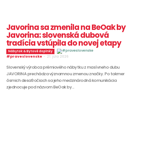
Javorina sa zmenila na BeOak by
Javorina: slovenská dubová
tradícia vstúpila do novej etapy
Nábytok & Bytové doplnky
#praveslovenske
-
21. júla 2026
Slovenský výrobca prémiového nábytku z masívneho dubu
JAVORINA prechádza významnou zmenou značky. Po takmer
ôsmich desaťročiach sa jeho medzinárodná komunikácia
zjednocuje pod názvom BeOak by...