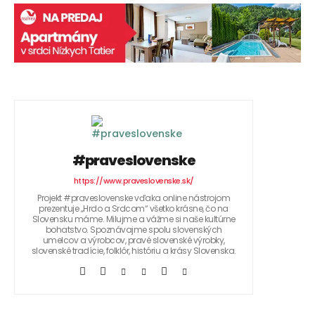
#praveslovenske
https://www.praveslovenske.sk/
Projekt #praveslovenske vďaka online nástrojom
prezentuje „Hrdo a Srdcom“ všetko krásne, čo na
Slovensku máme. Milujme a vážme si naše kultúrne
bohatstvo. Spoznávajme spolu slovenských
umelcov a výrobcov, pravé slovenské výrobky,
slovenské tradície, folklór, históriu a krásy Slovenska.