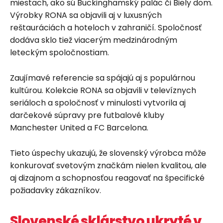
miestach, ako sú Buckinghamský palác či Biely dom.
Výrobky RONA sa objavili aj v luxusných
reštauráciách a hoteloch v zahraničí. Spoločnosť
dodáva sklo tiež viacerým medzinárodným
leteckým spoločnostiam.
Zaujímavé referencie sa spájajú aj s populárnou
kultúrou. Kolekcie RONA sa objavili v televíznych
seriáloch a spoločnosť v minulosti vytvorila aj
darčekové súpravy pre futbalové kluby
Manchester United a FC Barcelona.
Tieto úspechy ukazujú, že slovenský výrobca môže
konkurovať svetovým značkám nielen kvalitou, ale
aj dizajnom a schopnosťou reagovať na špecifické
požiadavky zákazníkov.
Slovenské sklárstvo ukryté v