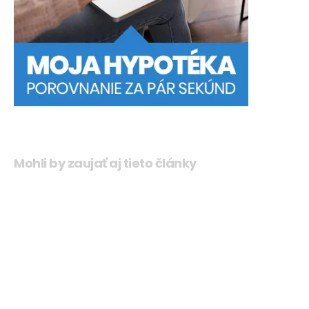
Mohli by zaujať aj tieto články