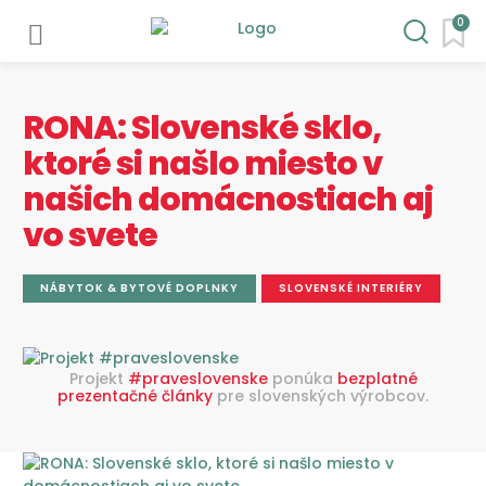
0
RONA: Slovenské sklo,
ktoré si našlo miesto v
našich domácnostiach aj
vo svete
NÁBYTOK & BYTOVÉ DOPLNKY
SLOVENSKÉ INTERIÉRY
Projekt
#praveslovenske
ponúka
bezplatné
prezentačné články
pre slovenských výrobcov.