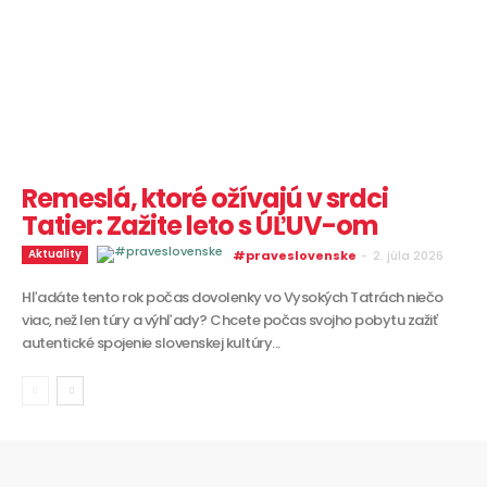
Remeslá, ktoré ožívajú v srdci
Tatier: Zažite leto s ÚĽUV-om
Aktuality
#praveslovenske
-
2. júla 2026
Hľadáte tento rok počas dovolenky vo Vysokých Tatrách niečo
viac, než len túry a výhľady? Chcete počas svojho pobytu zažiť
autentické spojenie slovenskej kultúry...