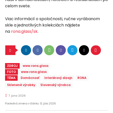
celom svete.
Viac informácií o spoločnosti, ručne vyrábanom
skle a jednotlivých kolekciách nájdete
na
rona.glass/sk
.
ZDROJ
www.rona.glass
FOTO
www.rona.glass
TÉMA
Domácnosť
Interiérový dizajn
RONA
Sklenené výrobky
Slovenský výrobca
7. júna 2026
Posledná zmena v článku:
12. júla 2026