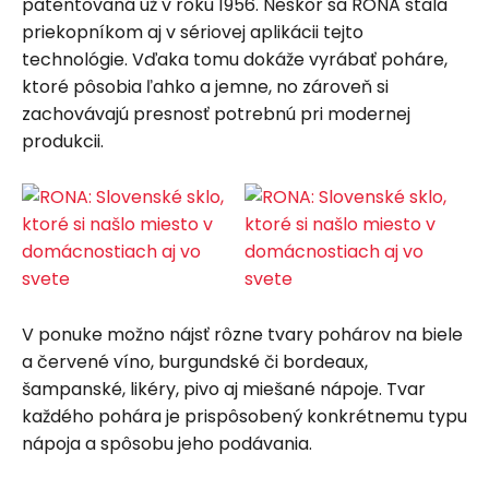
patentovaná už v roku 1956. Neskôr sa RONA stala
priekopníkom aj v sériovej aplikácii tejto
technológie. Vďaka tomu dokáže vyrábať poháre,
ktoré pôsobia ľahko a jemne, no zároveň si
zachovávajú presnosť potrebnú pri modernej
produkcii.
V ponuke možno nájsť rôzne tvary pohárov na biele
a červené víno, burgundské či bordeaux,
šampanské, likéry, pivo aj miešané nápoje. Tvar
každého pohára je prispôsobený konkrétnemu typu
nápoja a spôsobu jeho podávania.