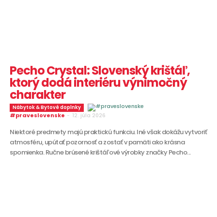
Pecho Crystal: Slovenský krištáľ,
ktorý dodá interiéru výnimočný
charakter
Nábytok & Bytové doplnky
#praveslovenske
-
12. júla 2026
Niektoré predmety majú praktickú funkciu. Iné však dokážu vytvoriť
atmosféru, upútať pozornosť a zostať v pamäti ako krásna
spomienka. Ručne brúsené krištáľové výrobky značky Pecho...