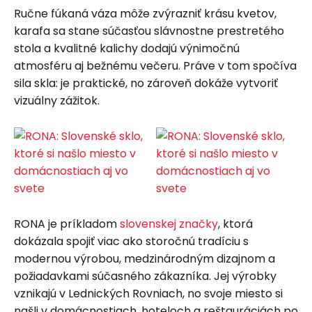
Ručne fúkaná váza môže zvýrazniť krásu kvetov,
karafa sa stane súčasťou slávnostne prestretého
stola a kvalitné kalichy dodajú výnimočnú
atmosféru aj bežnému večeru. Práve v tom spočíva
sila skla: je praktické, no zároveň dokáže vytvoriť
vizuálny zážitok.
RONA je príkladom
slovenskej značky
, ktorá
dokázala spojiť viac ako storočnú tradíciu s
modernou výrobou, medzinárodným dizajnom a
požiadavkami súčasného zákazníka. Jej výrobky
vznikajú v Lednických Rovniach, no svoje miesto si
našli v domácnostiach, hoteloch a reštauráciách po