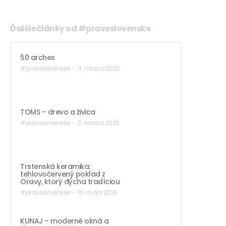
Ďalšie články od #praveslovenske
50 arches
#praveslovenske
-
4. marca 2023
TOMS – drevo a živica
#praveslovenske
-
2. marca 2023
Trstenská keramika:
tehlovočervený poklad z
Oravy, ktorý dýcha tradíciou
#praveslovenske
-
15. mája 2026
KUNAJ – moderné okná a