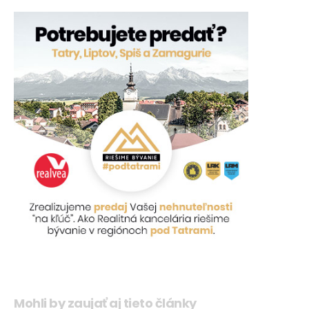
Mohli by zaujať aj tieto články