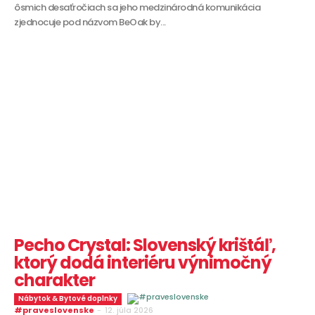
ôsmich desaťročiach sa jeho medzinárodná komunikácia
zjednocuje pod názvom BeOak by...
Pecho Crystal: Slovenský krištáľ,
ktorý dodá interiéru výnimočný
charakter
Nábytok & Bytové doplnky
#praveslovenske
-
12. júla 2026