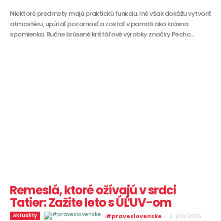
Niektoré predmety majú praktickú funkciu. Iné však dokážu vytvoriť
atmosféru, upútať pozornosť a zostať v pamäti ako krásna
spomienka. Ručne brúsené krištáľové výrobky značky Pecho...
Remeslá, ktoré ožívajú v srdci
Tatier: Zažite leto s ÚĽUV-om
Aktuality
#praveslovenske
-
2. júla 2026