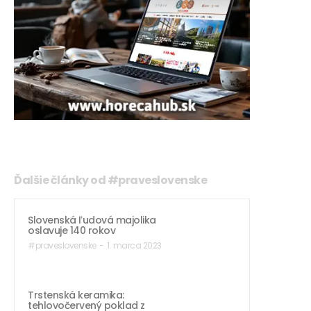
Ďalšie články od #praveslovenske
Slovenská ľudová majolika
oslavuje 140 rokov
#praveslovenske
-
1. marca 2023
Trstenská keramika:
tehlovočervený poklad z