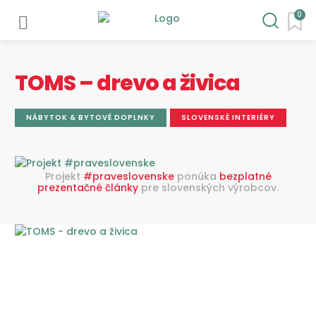
0
TOMS – drevo a živica
NÁBYTOK & BYTOVÉ DOPLNKY
SLOVENSKÉ INTERIÉRY
Projekt
#praveslovenske
ponúka
bezplatné
prezentačné články
pre slovenských výrobcov.