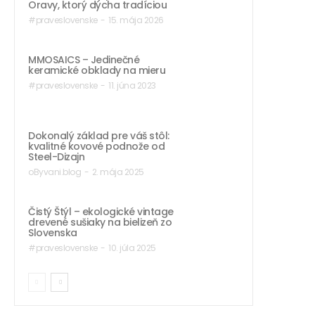
Oravy, ktorý dýcha tradíciou
#praveslovenske
-
15. mája 2026
MMOSAICS – Jedinečné
keramické obklady na mieru
#praveslovenske
-
11. júna 2023
Dokonalý základ pre váš stôl:
kvalitné kovové podnože od
Steel-Dizajn
oByvani.blog
-
2. mája 2025
Čistý Štýl – ekologické vintage
drevené sušiaky na bielizeň zo
Slovenska
#praveslovenske
-
10. júla 2025