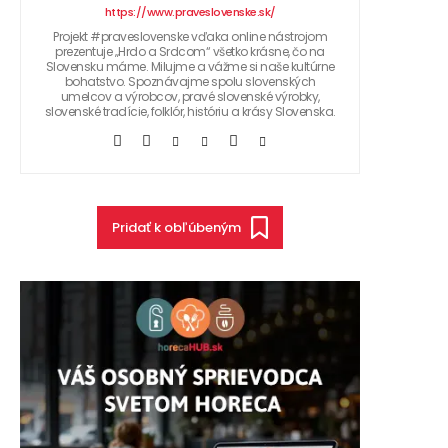
https://www.praveslovenske.sk/
Projekt #praveslovenske vďaka online nástrojom
prezentuje „Hrdo a Srdcom“ všetko krásne, čo na
Slovensku máme. Milujme a vážme si naše kultúrne
bohatstvo. Spoznávajme spolu slovenských
umelcov a výrobcov, pravé slovenské výrobky,
slovenské tradície, folklór, históriu a krásy Slovenska.
Pridať k obľúbeným