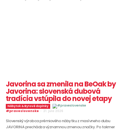
Javorina sa zmenila na BeOak by
Javorina: slovenská dubová
tradícia vstúpila do novej etapy
Nábytok & Bytové doplnky
#praveslovenske
-
21. júla 2026
Slovenský výrobca prémiového nábytku z masívneho dubu
JAVORINA prechádza významnou zmenou značky. Po takmer