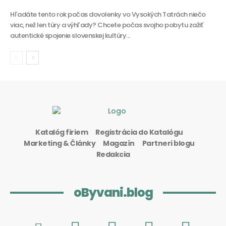
Hľadáte tento rok počas dovolenky vo Vysokých Tatrách niečo
viac, než len túry a výhľady? Chcete počas svojho pobytu zažiť
autentické spojenie slovenskej kultúry...
Katalóg firiem
Registrácia do Katalógu
Marketing & Články
Magazín
Partneri blogu
Redakcia
oByvani.blog