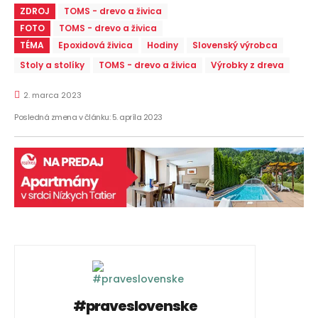
ZDROJ
TOMS - drevo a živica
FOTO
TOMS - drevo a živica
TÉMA
Epoxidová živica
Hodiny
Slovenský výrobca
Stoly a stolíky
TOMS - drevo a živica
Výrobky z dreva
2. marca 2023
Posledná zmena v článku:
5. apríla 2023
#praveslovenske