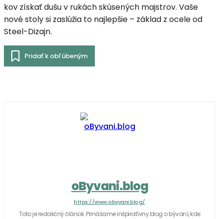
kov získať dušu v rukách skúsených majstrov. Vaše
nové stoly si zaslúžia to najlepšie – základ z ocele od
Steel-Dizajn.
Pridať k obľúbeným
oByvani.blog
https://www.obyvani.blog/
Toto je redakčný článok. Prinášame inšpiratívny blog o bývaní, kde