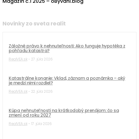
Magazín č.1 2025 – oByvani.blog
Novinky zo sveta realít
Záložné právo k nehnuteľnosti: Ako funguje hypotéka z
pohľadu katastra?
RealVEA.sk
-
27. júla 2026
Katastrálne konanie: Vklad, záznam a poznámka – aký
je medzi nimi rozdiel?
RealVEA.sk
-
22. júla 2026
Kúpa nehnuteľnosti na krátkodobý prenájom: čo sa
zmení od roku 2027
RealVEA.sk
-
17. júla 2026