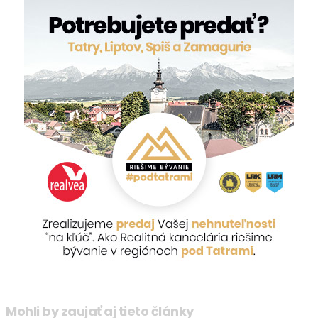
Mohli by zaujať aj tieto články