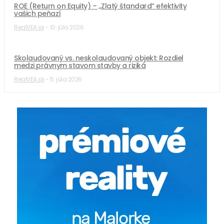
ROE (Return on Equity) – „Zlatý štandard“ efektivity
vašich peňazí
RealVEA.sk
-
10. júla 2026
Skolaudovaný vs. neskolaudovaný objekt: Rozdiel
medzi právnym stavom stavby a riziká
RealVEA.sk
-
5. júla 2026