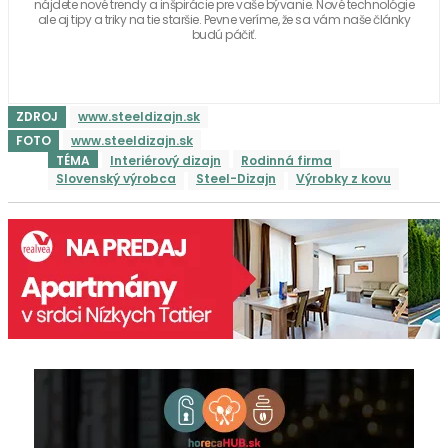
nájdete nové trendy a inšpirácie pre vaše bývanie. Nové technológie
ale aj tipy a triky na tie staršie. Pevne veríme, že sa vám naše články
budú páčiť.
ZDROJ
www.steeldizajn.sk
FOTO
www.steeldizajn.sk
TÉMA
Interiérový dizajn
Rodinná firma
Slovenský výrobca
Steel-Dizajn
Výrobky z kovu