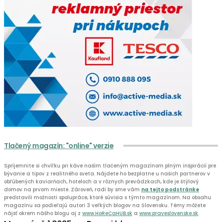
Tlačený magazín: "online" verzie
Spríjemnite si chvíľku pri káve naším tlačeným magazínom plným inšpirácií pre
bývanie a tipov z realitného sveta. Nájdete ho bezplatne u našich partnerov v
obľúbených kaviarňach, hoteloch a v rôznych prevádzkach, kde je štýlový
domov na prvom mieste. Zároveň, radi by sme vám
na tejto podstránke
predstavili možnosti spolupráce, ktoré súvisia s týmto magazínom. Na obsahu
magazínu sa podieľajú autori 3 veľkých blogov na Slovensku. Témy môžete
nájsť okrem nášho blogu aj z
www.HoReCaHUB.sk
a
www.praveslovenske.sk
.