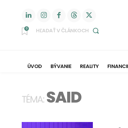
0
HĽADAŤ V ČLÁNKOCH
ÚVOD
BÝVANIE
REALITY
FINANCI
SAID
TÉMA: