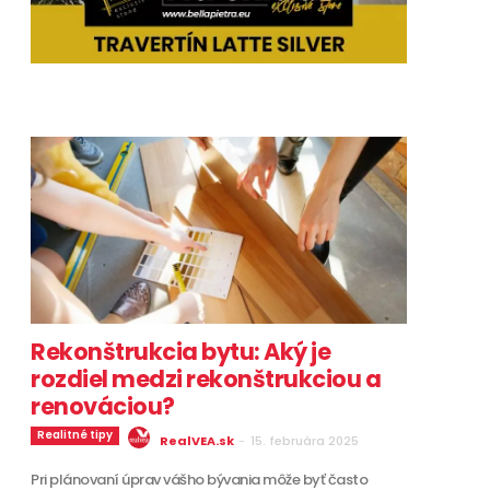
Rekonštrukcia bytu: Aký je
rozdiel medzi rekonštrukciou a
renováciou?
Realitné tipy
RealVEA.sk
-
15. februára 2025
Pri plánovaní úprav vášho bývania môže byť často