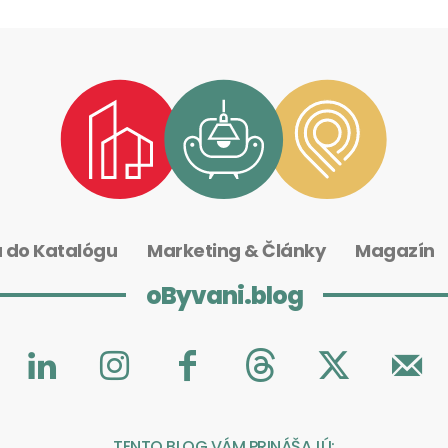
a do Katalógu
Marketing & Články
Magazín
oByvani.blog
TENTO BLOG VÁM PRINÁŠAJÚ: