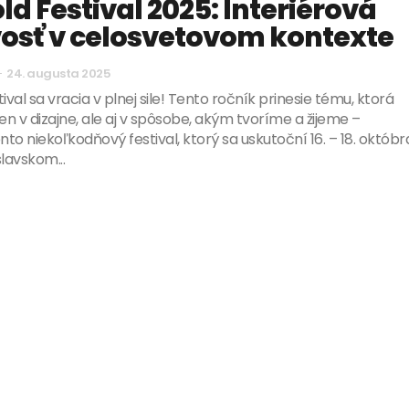
ld Festival 2025: Interiérová
vosť v celosvetovom kontexte
-
24. augusta 2025
ival sa vracia v plnej sile! Tento ročník prinesie tému, ktorá
en v dizajne, ale aj v spôsobe, akým tvoríme a žijeme –
nto niekoľkodňový festival, ktorý sa uskutoční 16. – 18. októbr
lavskom...