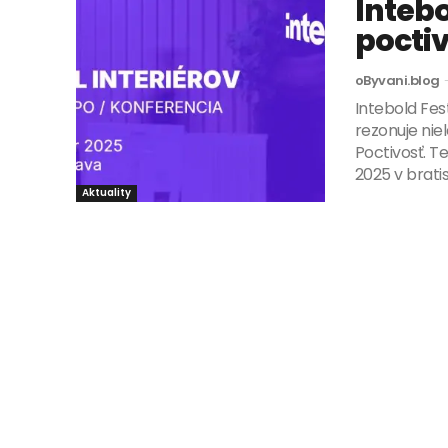
Intebo
pocti
oByvani.blog
Intebold Fest
rezonuje niel
Poctivosť. Te
2025 v bratis
Aktuality