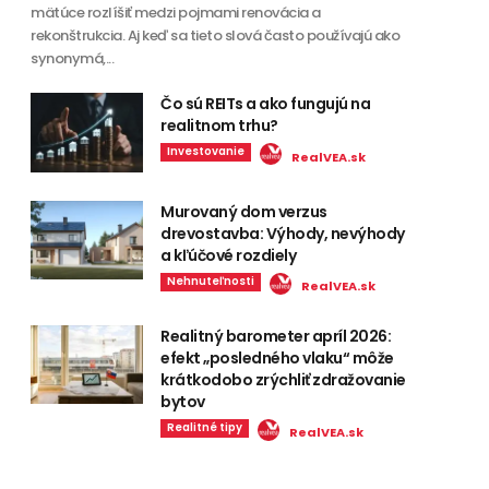
mätúce rozlíšiť medzi pojmami renovácia a
rekonštrukcia. Aj keď sa tieto slová často používajú ako
synonymá,...
Čo sú REITs a ako fungujú na
realitnom trhu?
Investovanie
RealVEA.sk
Murovaný dom verzus
drevostavba: Výhody, nevýhody
a kľúčové rozdiely
Nehnuteľnosti
RealVEA.sk
Realitný barometer apríl 2026:
efekt „posledného vlaku“ môže
krátkodobo zrýchliť zdražovanie
bytov
Realitné tipy
RealVEA.sk