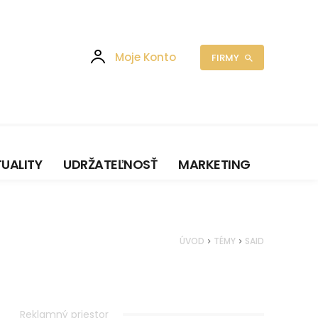
Moje Konto
FIRMY
UALITY
UDRŽATEĽNOSŤ
MARKETING
ÚVOD
TÉMY
SAID
Reklamný priestor