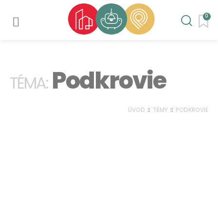
0
Podkrovie
TÉMA:
ÚVOD
TÉMY
PODKROVIE