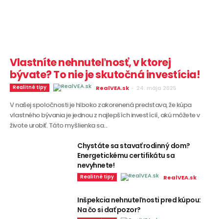
Vlastníte nehnuteľnosť, v ktorej
bývate? To nie je skutočná investícia!
Realitné tipy
RealVEA.sk
-
24. mája 2025
V našej spoločnosti je hlboko zakorenená predstava, že kúpa
vlastného bývania je jednou z najlepších investícií, akú môžete v
živote urobiť. Táto myšlienka sa...
Chystáte sa stavať rodinný dom?
Energetickému certifikátu sa
nevyhnete!
Realitné tipy
RealVEA.sk
Inšpekcia nehnuteľnosti pred kúpou:
Na čo si dať pozor?