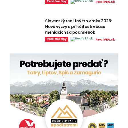
Realitné tipy
RealVEA.sk
Slovenský realitný trh v roku 2025:
Nové výzvy a príležitosti v čase
meniacich sa podmienok
Realitné tipy
RealVEA.sk