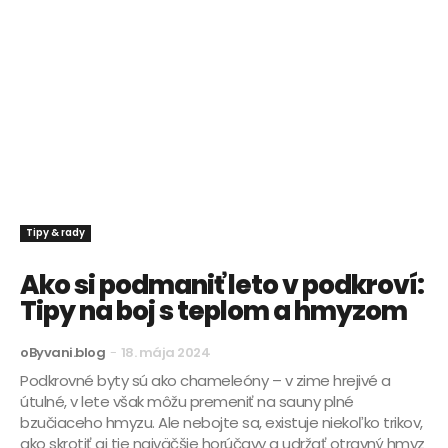
Tipy & rady
Ako si podmaniť leto v podkroví:
Tipy na boj s teplom a hmyzom
oByvani.blog
-
18. mája 2024
Podkrovné byty sú ako chameleóny – v zime hrejivé a
útulné, v lete však môžu premeniť na sauny plné
bzučiaceho hmyzu. Ale nebojte sa, existuje niekoľko trikov,
ako skrotiť aj tie najväčšie horúčavy a udržať otravný hmyz