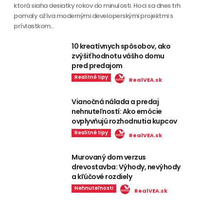
ktorá siaha desiatky rokov do minulosti. Hoci sa dnes trh
pomaly ožíva modernými developerskými projektmi s
prívlastkom...
10 kreatívnych spôsobov, ako
zvýšiť hodnotu vášho domu
pred predajom
Realitné tipy
RealVEA.sk
Vianočná nálada a predaj
nehnuteľností: Ako emócie
ovplyvňujú rozhodnutia kupcov
Realitné tipy
RealVEA.sk
Murovaný dom verzus
drevostavba: Výhody, nevýhody
a kľúčové rozdiely
Nehnuteľnosti
RealVEA.sk