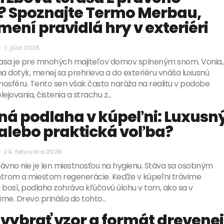
? Spoznajte Termo Merbau,
mení pravidlá hry v exteriéri
-
7. júla 2026
asa je pre mnohých majiteľov domov splneným snom. Vonia,
na dotyk, menej sa prehrieva a do exteriéru vnáša luxusnú
osféru. Tento sen však často naráža na realitu v podobe
ejovania, čistenia a strachu z...
ná podlaha v kúpeľni: Luxusn
 alebo praktická voľba?
-
24. februára 2026
ávno nie je len miestnosťou na hygienu. Stáva sa osobným
ntrom a miestom regenerácie. Keďže v kúpeľni trávime
 bosí, podlaha zohráva kľúčovú úlohu v tom, ako sa v
ime. Drevo prináša do tohto...
 vybrať vzor a formát drevenej