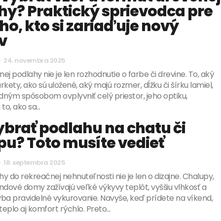
hy? Praktický sprievodca pre
o, kto si zariaďuje nový
v
-
24. novembra 2025
ej podlahy nie je len rozhodnutie o farbe či drevine. To, aký
kety, ako sú uložené, aký majú rozmer, dĺžku či šírku lamiel,
ným spôsobom ovplyvniť celý priestor, jeho optiku,
to, ako sa...
ybrať podlahu na chatu či
pu? Toto musíte vedieť
-
18. septembra 2025
y do rekreačnej nehnuteľnosti nie je len o dizajne. Chalupy,
ndové domy zažívajú veľké výkyvy teplôt, vyššiu vlhkosť a
ba pravidelné vykurovanie. Navyše, keď prídete na víkend,
eplo aj komfort rýchlo. Preto...