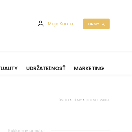
Moje Konto
FIRMY
UALITY
UDRŽATEĽNOSŤ
MARKETING
ÚVOD
TÉMY
DLH SLOVAKIA
Reklamný priestor