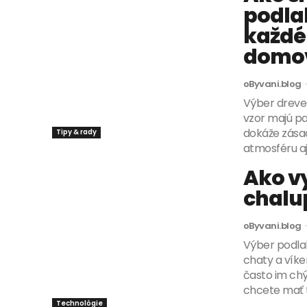
podla
každéh
domo
oByvani.blog
Výber dreven
vzor majú par
dokáže zásad
Tipy & rady
atmosféru aj 
Ako v
chalu
oByvani.blog
Výber podlah
chaty a víke
často im chý
chcete mať t
Technológie