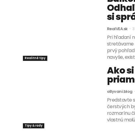
Odhaľ
si spr
RealVEA.sk
-
3
Pri hľadaní 
stretávame s
prvý pohľad
navyše, exist
Realitné tipy
Ako si
priam
oByvani.blog
Predstavte s
čerstvých by
rozmarínu či
vlastnú malú
Tipy & rady