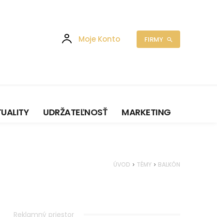
Moje Konto
FIRMY
UALITY
UDRŽATEĽNOSŤ
MARKETING
ÚVOD
TÉMY
BALKÓN
Reklamný priestor