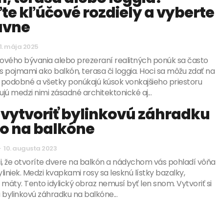
te kľúčové rozdiely a vyberte
ávne
1. mája 2025
nového bývania alebo prezeraní realitných ponúk sa často
 pojmami ako balkón, terasa či loggia. Hoci sa môžu zdať na
 podobné a všetky ponúkajú kúsok vonkajšieho priestoru
ujú medzi nimi zásadné architektonické aj...
 vytvoriť bylinkovú záhradku
o na balkóne
-
10. augusta 2023
i, že otvoríte dvere na balkón a nádychom vás pohladí vôňa
liniek. Medzi kvapkami rosy sa lesknú lístky bazalky,
 mäty. Tento idylický obraz nemusí byť len snom. Vytvoriť si
 bylinkovú záhradku na balkóne...