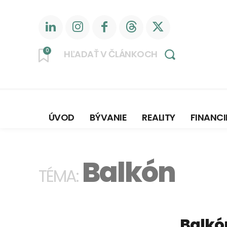
0
HĽADAŤ V ČLÁNKOCH
ÚVOD
BÝVANIE
REALITY
FINANCI
Balkón
TÉMA:
Balkón