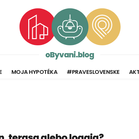
oByvani.blog
E
MOJA HYPOTÉKA
#PRAVESLOVENSKE
AKT
, terasa alebo loggia?