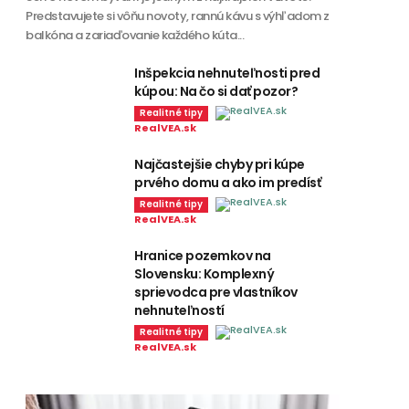
Predstavujete si vôňu novoty, rannú kávu s výhľadom z
balkóna a zariaďovanie každého kúta...
Inšpekcia nehnuteľnosti pred
kúpou: Na čo si dať pozor?
Realitné tipy
RealVEA.sk
Najčastejšie chyby pri kúpe
prvého domu a ako im predísť
Realitné tipy
RealVEA.sk
Hranice pozemkov na
Slovensku: Komplexný
sprievodca pre vlastníkov
nehnuteľností
Realitné tipy
RealVEA.sk