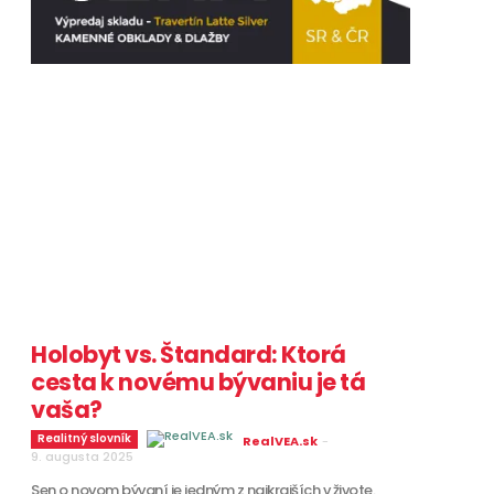
Holobyt vs. Štandard: Ktorá
cesta k novému bývaniu je tá
vaša?
Realitný slovník
RealVEA.sk
-
9. augusta 2025
Sen o novom bývaní je jedným z najkrajších v živote.