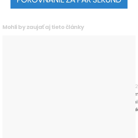
Mohli by zaujať aj tieto články
Máte večne studené nohy aj v lete?
Zvážte elektrické podlahové
vykurovanie
Tipy & rady
oByvani.blog
-
30. júla 20
Studené nohy počas leta nemusia byť ničím výnimočným
Často súvisia s chladnou podlahou, dlažbou, prízemnými
priestormi alebo suterénom. V niektorých prípadoch vša
môžu naznačovať...