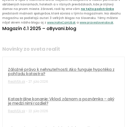
obľúbených kaviarňach, hoteloch a v rôznych prevádzkach, kde je štýlový
domov na prvom mieste. Zároveň, radi by sme vám
na tejto podstránke
predstavili možnosti spolupráce, ktoré súvisia s týmto magazínom. Na obsahu
magazínu sa podieľajú autori 3 veľkých blogov na Slovensku. Témy môžete
nájsť okrem nášho blogu aj z
www.HoReCaHUB.sk
a
www.praveslovenske.sk
.
Magazín č.1 2025 – oByvani.blog
Novinky zo sveta realít
Záložné právo k nehnuteľnosti: Ako funguje hypotéka z
pohľadu katastra?
RealVEA.sk
-
27. júla 2026
Katastrálne konanie: Vklad, záznam a poznámka – aký
je medzi nimi rozdiel?
RealVEA.sk
-
22. júla 2026