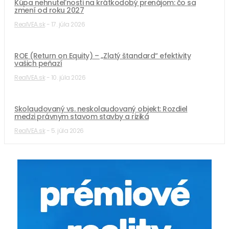
Kúpa nehnuteľnosti na krátkodobý prenájom: čo sa
zmení od roku 2027
RealVEA.sk
-
17. júla 2026
ROE (Return on Equity) – „Zlatý štandard“ efektivity
vašich peňazí
RealVEA.sk
-
10. júla 2026
Skolaudovaný vs. neskolaudovaný objekt: Rozdiel
medzi právnym stavom stavby a riziká
RealVEA.sk
-
5. júla 2026