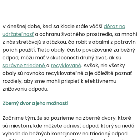
V dnešnej dobe, keď sa kladie stále väčší
dôraz na
udržateľnosť
a ochranu životného prostredia, sa mnohí
z nás stretávajú s otázkou, čo robiť s obalmi z potravín
po ich použití. Tieto obaly, často považované za bežný
odpad, môžu mať v skutočnosti druhý život, ak sú
správne triedené
a
recyklované
. Avšak, nie všetky
obaly sú rovnako recyklovateľné a je dôležité poznať
rozdiely, aby sme mohli prispieť k efektívnemu
znižovaniu odpadu.
Zberný dvor a jeho možnosti
Začnime tým, že sa pozrieme na zberné dvory, ktoré
sú miestom, kde môžete odniesť odpad, ktorý sa nedá
vyhodiť do bežných kontajnerov na triedený odpad.