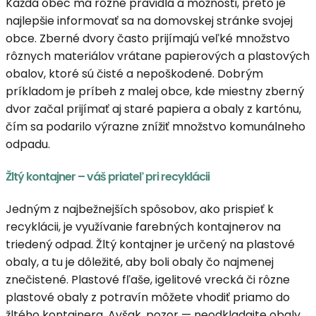
Každá obec má rôzne pravidlá a možnosti, preto je
najlepšie informovať sa na domovskej stránke svojej
obce. Zberné dvory často prijímajú veľké množstvo
rôznych materiálov vrátane papierových a plastových
obalov, ktoré sú čisté a nepoškodené. Dobrým
príkladom je príbeh z malej obce, kde miestny zberný
dvor začal prijímať aj staré papiera a obaly z kartónu,
čím sa podarilo výrazne znížiť množstvo komunálneho
odpadu.
Žltý kontajner – váš priateľ pri recyklácii
Jedným z najbežnejších spôsobov, ako prispieť k
recyklácii, je využívanie farebných kontajnerov na
triedený odpad. Žltý kontajner je určený na plastové
obaly, a tu je dôležité, aby boli obaly čo najmenej
znečistené. Plastové fľaše, igelitové vrecká či rôzne
plastové obaly z potravín môžete vhodiť priamo do
žltého kontajnera. Avšak, pozor — neodkladajte obaly