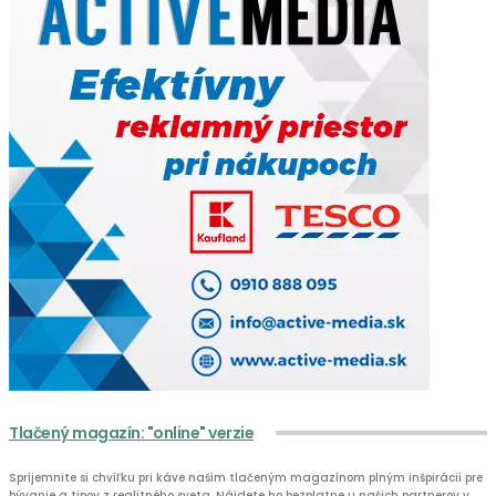
Tlačený magazín: "online" verzie
Spríjemnite si chvíľku pri káve naším tlačeným magazínom plným inšpirácií pre
bývanie a tipov z realitného sveta. Nájdete ho bezplatne u našich partnerov v