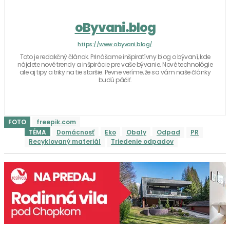
oByvani.blog
https://www.obyvani.blog/
Toto je redakčný článok. Prinášame inšpiratívny blog o bývaní, kde
nájdete nové trendy a inšpirácie pre vaše bývanie. Nové technológie
ale aj tipy a triky na tie staršie. Pevne veríme, že sa vám naše články
budú páčiť.
FOTO
freepik.com
TÉMA
Domácnosť
Eko
Obaly
Odpad
PR
Recyklovaný materiál
Triedenie odpadov