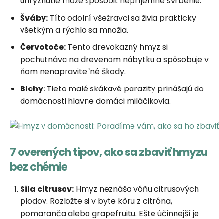
uhryznutie môže spôsobiť nepríjemné svrbenie.
Šváby:
Títo odolní všežravci sa živia prakticky
všetkým a rýchlo sa množia.
Červotoče:
Tento drevokazný hmyz si
pochutnáva na drevenom nábytku a spôsobuje v
ňom nenapraviteľné škody.
Blchy:
Tieto malé skákavé parazity prinášajú do
domácnosti hlavne domáci miláčikovia.
7 overených tipov, ako sa zbaviť hmyzu
bez chémie
Sila citrusov:
Hmyz neznáša vôňu citrusových
plodov. Rozložte si v byte kôru z citróna,
pomaranča alebo grapefruitu. Ešte účinnejší je