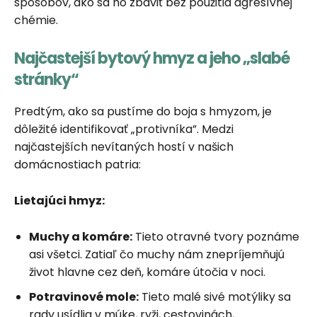
spôsobov, ako sa ho zbaviť bez použitia agresívnej
chémie.
Najčastejší bytový hmyz a jeho „slabé
stránky“
Predtým, ako sa pustíme do boja s hmyzom, je
dôležité identifikovať „protivníka”. Medzi
najčastejších nevítaných hostí v našich
domácnostiach patria:
Lietajúci hmyz:
Muchy a komáre:
Tieto otravné tvory poznáme
asi všetci. Zatiaľ čo muchy nám znepríjemňujú
život hlavne cez deň, komáre útočia v noci.
Potravinové mole:
Tieto malé sivé motýliky sa
rady usídlia v múke, ryži, cestovinách,