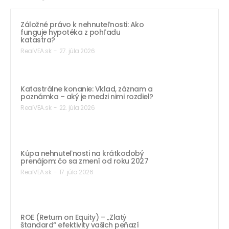
Záložné právo k nehnuteľnosti: Ako
funguje hypotéka z pohľadu
katastra?
RealVEA.sk
-
27. júla 2026
Katastrálne konanie: Vklad, záznam a
poznámka – aký je medzi nimi rozdiel?
RealVEA.sk
-
22. júla 2026
Kúpa nehnuteľnosti na krátkodobý
prenájom: čo sa zmení od roku 2027
RealVEA.sk
-
17. júla 2026
ROE (Return on Equity) – „Zlatý
štandard“ efektivity vašich peňazí