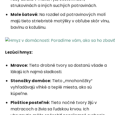
strukovinách a iných suchých potravinách.
Mole šatové:
Na rozdiel od potravinových molí
majú tieto striebristé motýliky v obľube skôr vlnu,
bavlnu a kožušinu.
Lezúci hmyz:
Mravce:
Tieto drobné tvory sa dostanú všade a
lákajú ich najmä sladkosti.
Stonožky
domáce
:
Tieto „mnohonôžky“
vyhľadávajú vlhké a teplé miesta, ako sú
kúpeľne.
Ploštice
posteľné
:
Tieto nočné tvory žijú v
matracoch a živia sa ľudskou krvou. Ich