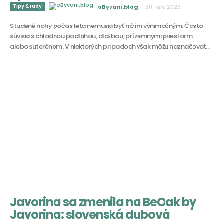
Tipy & rady
oByvani.blog
-
30. júla 2026
Studené nohy počas leta nemusia byť ničím výnimočným. Často
súvisia s chladnou podlahou, dlažbou, prízemnými priestormi
alebo suterénom. V niektorých prípadoch však môžu naznačovať...
Javorina sa zmenila na BeOak by
Javorina: slovenská dubová