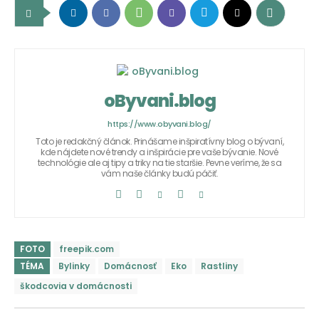
oByvani.blog
https://www.obyvani.blog/
Toto je redakčný článok. Prinášame inšpiratívny blog o bývaní,
kde nájdete nové trendy a inšpirácie pre vaše bývanie. Nové
technológie ale aj tipy a triky na tie staršie. Pevne veríme, že sa
vám naše články budú páčiť.
FOTO
freepik.com
TÉMA
Bylinky
Domácnosť
Eko
Rastliny
škodcovia v domácnosti