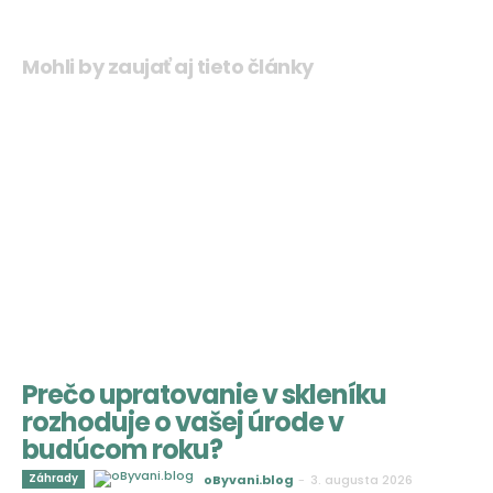
Mohli by zaujať aj tieto články
Prečo upratovanie v skleníku
rozhoduje o vašej úrode v
budúcom roku?
Záhrady
oByvani.blog
-
3. augusta 2026