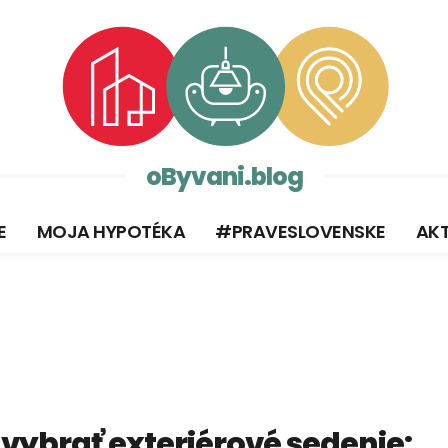
oByvani.blog
E
MOJA HYPOTÉKA
#PRAVESLOVENSKE
AKT
 vybrať exteriérové sedenie: