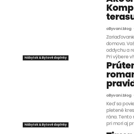
Kompl
teras
oByvani.blog
Zariaďovanie
domova. Vaša
oddychu a re
Pri výbere v
Nábytok & Bytové doplnky
Prúte
roman
pravi
oByvani.blog
Keď sa povi
pletené kres
rána. Tento 
pri mori aj pr
Nábytok & Bytové doplnky