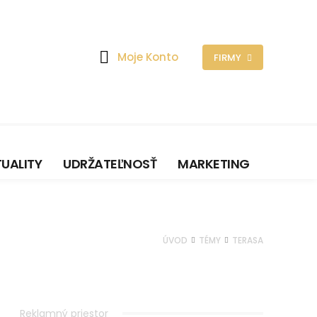
Moje Konto
FIRMY
UALITY
UDRŽATEĽNOSŤ
MARKETING
ÚVOD
TÉMY
TERASA
Reklamný priestor