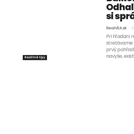
Odhaľ
si spr
RealVEA.sk
-
3
Pri hľadaní 
stretávame s
prvý pohľad
navyše, exist
Realitné tipy