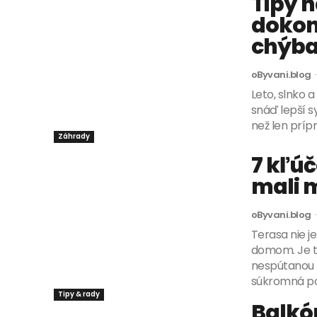
Tipy n
dokona
chýba
oByvani.blog
Leto, slnko a
snáď lepší s
než len prípr
Záhrady
7 kľúč
mali m
oByvani.blog
Terasa nie j
domom. Je t
nespútanou k
Tipy & rady
Balkón