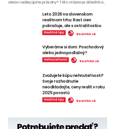
alebo radšej úplne prázdny? Táto otázka je dôležitá a...
Leto 2026 na slovenskom
realitnom trhu: Rast cien
pokračuje, ale s ostražitosťou
Realitné tipy
RealVEA.sk
Vyberáme si dom: Poschodový
alebo jednopodlažný?
Nehnuteľnosti
RealVEA.sk
Zvažujete kúpu nehnuteľnosti?
Svoje rozhodnutie
neodkladajte, ceny realít v roku
2025 porastú
Realitné tipy
RealVEA.sk