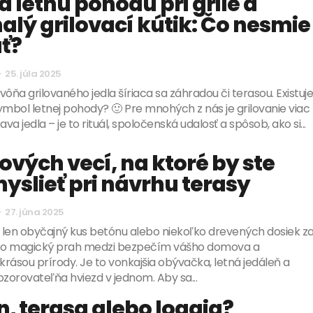
a letnú pohodu pri grile a
lý grilovací kútik: Čo nesmie
ť?
-
25. júla 2025
 vôňa grilovaného jedla šíriaca sa záhradou či terasou. Existuj
ymbol letnej pohody? 🙂 Pre mnohých z nás je grilovanie viac
ava jedla – je to rituál, spoločenská udalosť a spôsob, ako si...
ových vecí, na ktoré by ste
yslieť pri návrhu terasy
-
27. júna 2025
e len obyčajný kus betónu alebo niekoľko drevených dosiek z
o magický prah medzi bezpečím vášho domova a
rásou prírody. Je to vonkajšia obývačka, letná jedáleň a
súkromná pozorovateľňa hviezd v jednom. Aby sa...
, terasa alebo loggia?