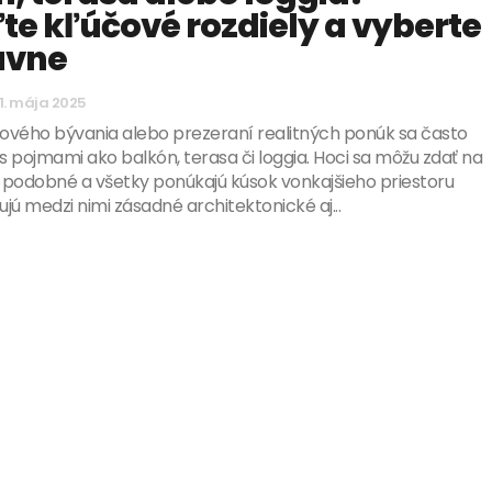
te kľúčové rozdiely a vyberte
ávne
1. mája 2025
nového bývania alebo prezeraní realitných ponúk sa často
 pojmami ako balkón, terasa či loggia. Hoci sa môžu zdať na
 podobné a všetky ponúkajú kúsok vonkajšieho priestoru
ujú medzi nimi zásadné architektonické aj...