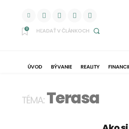
0
HĽADAŤ V ČLÁNKOCH
ÚVOD
BÝVANIE
REALITY
FINANCI
Terasa
TÉMA:
Ako si