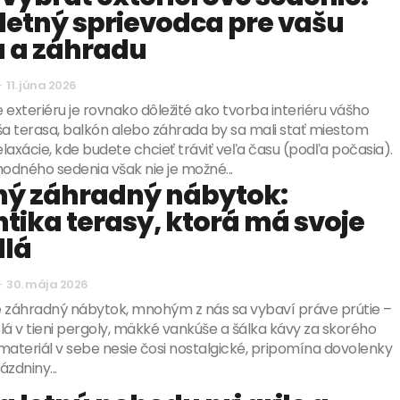
etný sprievodca pre vašu
u a záhradu
-
11. júna 2026
 exteriéru je rovnako dôležité ako tvorba interiéru vášho
 terasa, balkón alebo záhrada by sa mali stať miestom
laxácie, kde budete chcieť tráviť veľa času (podľa počasia).
hodného sedenia však nie je možné...
ný záhradný nábytok:
tika terasy, ktorá má svoje
dlá
-
30. mája 2026
e záhradný nábytok, mnohým z nás sa vybaví práve prútie –
lá v tieni pergoly, mäkké vankúše a šálka kávy za skorého
materiál v sebe nesie čosi nostalgické, pripomína dovolenky
ázdniny...