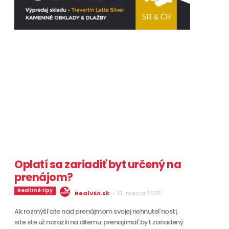
Oplatí sa zariadiť byt určený na
prenájom?
Realitné tipy
RealVEA.sk
-
13. marca 2025
Ak rozmýšľate nad prenájmom svojej nehnuteľnosti,
iste ste už narazili na dilemu: prenajímať byt zariadený