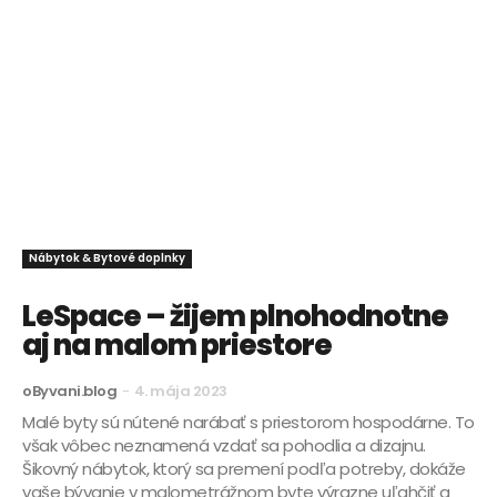
Nábytok & Bytové doplnky
LeSpace – žijem plnohodnotne
aj na malom priestore
oByvani.blog
-
4. mája 2023
Malé byty sú nútené narábať s priestorom hospodárne. To
však vôbec neznamená vzdať sa pohodlia a dizajnu.
Šikovný nábytok, ktorý sa premení podľa potreby, dokáže
vaše bývanie v malometrážnom byte výrazne uľahčiť a