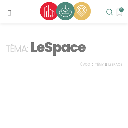
0
LeSpace
TÉMA:
ÚVOD
TÉMY
LESPACE