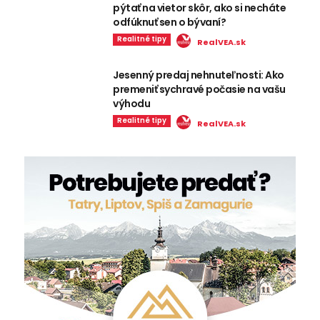
pýtať na vietor skôr, ako si necháte
odfúknuť sen o bývaní?
Realitné tipy
RealVEA.sk
Jesenný predaj nehnuteľnosti: Ako
premeniť sychravé počasie na vašu
výhodu
Realitné tipy
RealVEA.sk