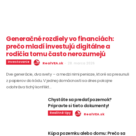
Generačné rozdiely vo financiách:
prečo mladí investujú digitálne a
rodičia tomu často nerozumejú
Investovanie
RealVEA.sk
-
28. marca 2026
Dve generácie, dva svety – a medzi nimi peniaze, ktoré sa presunuli
z papierov do kódu. V jednej domácnosti sa dnes pokojne
odohráva tichý konflikt...
Chystáte sa predať pozemok?
Pripravte si tieto dokumenty!
Realitné tipy
RealVEA.sk
Kúpa pozemku alebo domu: Prečo sa