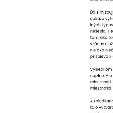
Ďalším zauj
dokáže vyhn
iných typov
riešenia. Ti
tom, ako to
vzácny úlož
nie ako nieč
prispieva k
Výsledkom t
naplno. Ale 
miestnosti,
miestnosti, 
A tak, škan
to o vytvára