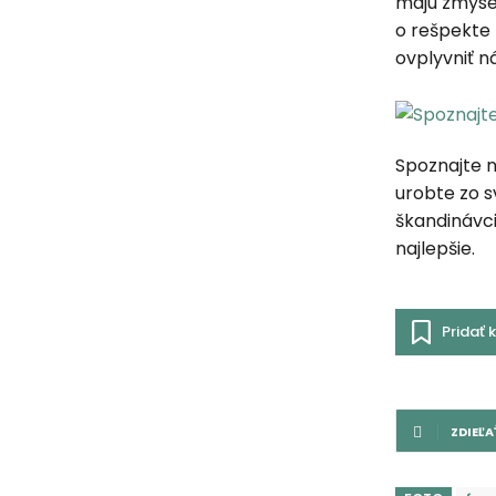
majú zmysel.
o rešpekte 
ovplyvniť n
Spoznajte n
urobte zo s
škandinávci
najlepšie.
Pridať
ZDIEĽA