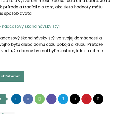
 Je to o vytváraní miest, kde sa ľudia cítia dobre. Je to
k prírode a tradícii a o tom, ako tieto hodnoty môžu
áš spôsob života.
adčasový škandinávsky štýl vo svojej domácnosti a
vojho bytu alebo domu oázu pokoja a kľudu. Pretože
 vedia, že domov by mal byť miestom, kde sa cítime
 k obľúbeným
Ť