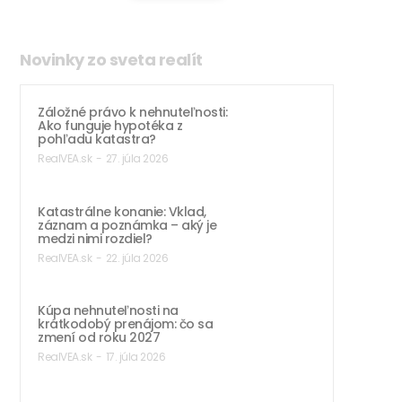
Novinky zo sveta realít
Záložné právo k nehnuteľnosti:
Ako funguje hypotéka z
pohľadu katastra?
RealVEA.sk
-
27. júla 2026
Katastrálne konanie: Vklad,
záznam a poznámka – aký je
medzi nimi rozdiel?
RealVEA.sk
-
22. júla 2026
Kúpa nehnuteľnosti na
krátkodobý prenájom: čo sa
zmení od roku 2027
RealVEA.sk
-
17. júla 2026