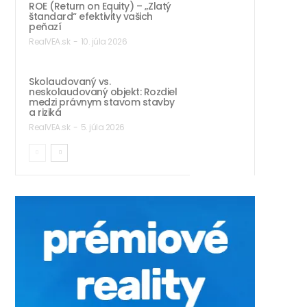
ROE (Return on Equity) – „Zlatý
štandard“ efektivity vašich
peňazí
RealVEA.sk
-
10. júla 2026
Skolaudovaný vs.
neskolaudovaný objekt: Rozdiel
medzi právnym stavom stavby
a riziká
RealVEA.sk
-
5. júla 2026