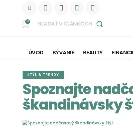
0
HĽADAŤ V ČLÁNKOCH
ÚVOD
BÝVANIE
REALITY
FINANCI
ŠTÝL & TRENDY
Spoznajte nadč
škandinávsky š