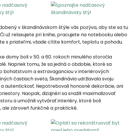
zdobený v škandinávskom štýle vás pozýva, aby ste sa tu
. Či už relaxujete pri knihe, pracujete na notebooku alebo
te s priateľmi, všade cítite komfort, teplotu a pohodu.
e domy boli v 50. a 60. rokoch minulého storočia
lé. Napriek tomu, že sa jedná o obdobie, ktoré sa
o bohatstvom a extravaganciou v interiérových
 iných častiach sveta, Škandinávia udržiavala svoju
 a autentickosť. Nepotrebovali honosné dekorácie, ani
riestory. Naopak, dizajnéri sa snažili maximalizovať
estoru a umožnili vytvárať interiéry, ktoré boli
 ale zároveň funkčné a praktické.