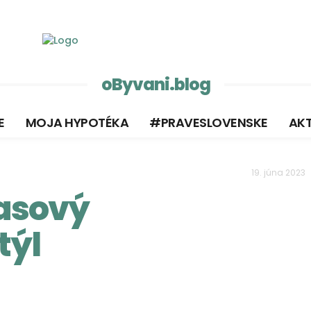
oByvani.blog
E
MOJA HYPOTÉKA
#PRAVESLOVENSKE
AKT
19. júna 2023
asový
týl