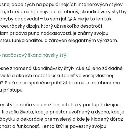
asnej dobe tých najpopulárnejších interiérových štýlov
to, ktorý z nich je najviac obľúbený, škandinávsky štýl by
yby odpovedal – to som ja! 🙂 A nie je to len tak.
oeurópsky dizajn, ktorý už niekoľko desaťročí
am pridáva punc nadčasovosti, je známy svojou
sťou, funkcionalitou a zároveň elegantným výrazom.
esne znamená škandinávsky štýl? Aké sú jeho základné
vidlá a ako ich môžete uskutočniť vo vašej vlastnej
? Poďme sa spoločne priblížiť k tomuto obľúbenému
 prístupu.
 štýl je niečo viac než len estetický prístup k dizajnu.
filozofiu života, kde je priestor uvoľnený a dýcha, kde je
ábytku a dekorácie premyslený a kde je kladený dôraz
hosť a funkčnosť. Tento štýl je povestný svojou