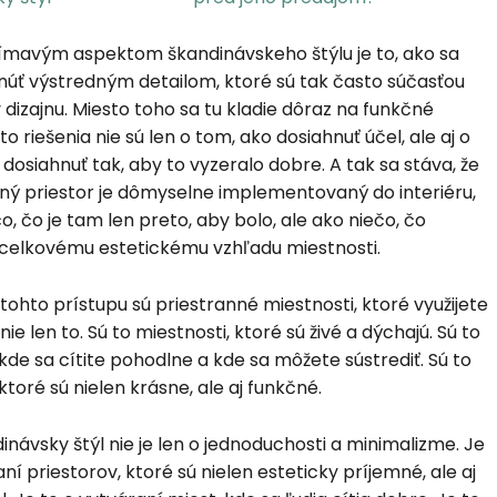
ímavým aspektom škandinávskeho štýlu je to, ako sa
úť výstredným detailom, ktoré sú tak často súčasťou
 dizajnu. Miesto toho sa tu kladie dôraz na funkčné
eto riešenia nie sú len o tom, ako dosiahnuť účel, ale aj o
 dosiahnuť tak, aby to vyzeralo dobre. A tak sa stáva, že
ný priestor je dômyselne implementovaný do interiéru,
o, čo je tam len preto, aby bolo, ale ako niečo, čo
 celkovému estetickému vzhľadu miestnosti.
ohto prístupu sú priestranné miestnosti, ktoré využijete
nie len to. Sú to miestnosti, ktoré sú živé a dýchajú. Sú to
 kde sa cítite pohodlne a kde sa môžete sústrediť. Sú to
ktoré sú nielen krásne, ale aj funkčné.
dinávsky štýl nie je len o jednoduchosti a minimalizme. Je
ní priestorov, ktoré sú nielen esteticky príjemné, ale aj