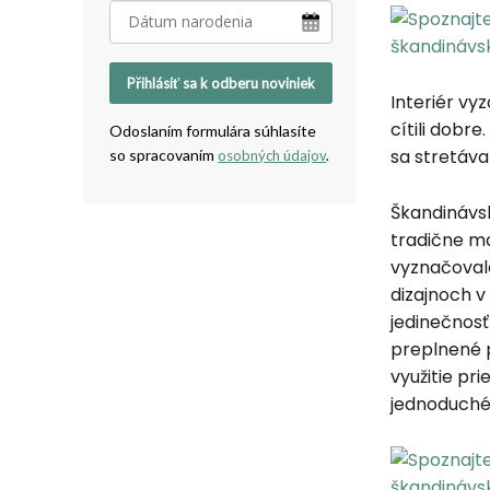
Přihlásiť sa k odberu noviniek
Interiér vy
cítili dobre
Odoslaním formulára súhlasíte
sa stretáva
so spracovaním
osobných údajov
.
Škandinávsk
tradične ma
vyznačoval
dizajnoch v
jedinečnosť
preplnené p
využitie pri
jednoduché,