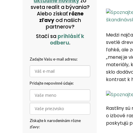
aktuálne novinky
zo
sveta realít a bývania?
Alebo získať
rôzne
zľavy
od našich
partnerov?
Medzi najča
Stačí sa
prihlásiť k
svetlé drev
odberu
.
ľahké, ale 
„menej je v
Zadajte Vašu e-mail adresu:
materiály, 
sklo dodáva
kontrast k
Pridajte nepovinné údaje:
Rastliny sú
o izbové ra
Získajte k narodeninám rôzne
poskytujú pr
zľavy: