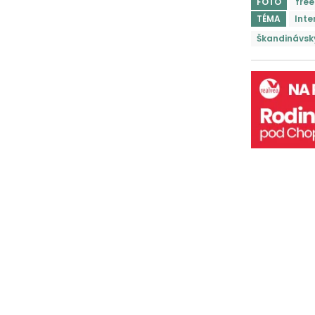
FOTO
free
TÉMA
Inte
Škandinávsky