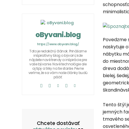
schopnosťou
minimalisti
oByvani.blog
Povedzme si
https://www.obyvani.blog/
naskytuje o
Toto je redakčný článok. Prinášame
nábytku má 
inšpiratívny blog o bývaní, kde
nájdete nové trendy a inšpirácie pre
do miestnos
vaše bývanie. Nové technológie ale
dreva dodáv
aj tipy a triky na tie staršie. Pevne
veríme, že sa vám naše články budú
bielej, šed
páčiť.
geometrický
škandinávs
Tento štýl 
jemných far
tmavého se
Chcete dostávať
osvetlenéh