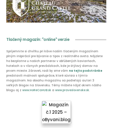
Tlačený magazín: "online" verzie
Spríjemnite si chvíľku pri káve naším tlačeným magazínom
plným inšpirácií pre bývanie a tipov z realitného sveta. Nájdete
ho bezplatne u našich partnerov v obľúbených kaviarňach,
hoteloch a v rôznych prevádzkach, kde je štýlový domov na
prvom mieste. Zároveň, radi by sme vám
na tejto podstránke
predstavili možnosti spolupráce, ktoré súvisia s týmto
magazínom. Na obsahu magazínu sa podieľajú autori 3
veľkých blogov na Slovensku. Témy môžete nájsť okrem nášho
blogu aj z
www.HoReCaHUB.sk
a
www.praveslovenske.sk
.