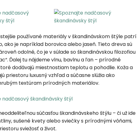
stejšie používané materiály v škandinávskom štýle patrí
o, ako je napríklad borovica alebo jaseň. Tieto dreva sú
zároveň odolné, čo je v súlade so škandinávskou filozofiou
iac“. Ďalej tu nájdeme vlnu, bavlnu a ľan – prírodné
ktoré dodávajú miestnostiam teplotu a pohodlie. Koža a
jú priestoru luxusný vzhľad a súčasne slúžia ako
 hrubým textúram prírodných materiálov.
 neoddeliteľnou súčasťou škandinávskeho štýlu – či už ide
stliny, sušené kvety alebo sviečky s prírodnými vôňami,
iestoru sviežosť a život.