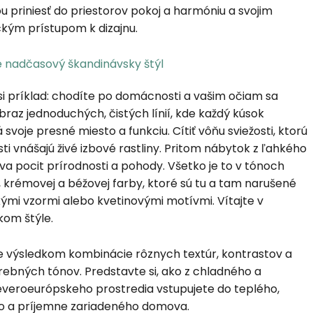
 priniesť do priestorov pokoj a harmóniu a svojim
ckým prístupom k dizajnu.
 príklad: chodíte po domácnosti a vašim očiam sa
braz jednoduchých, čistých línií, kde každý kúsok
svoje presné miesto a funkciu. Cítiť vôňu sviežosti, ktorú
ti vnášajú živé izbové rastliny. Pritom nábytok z ľahkého
a pocit prírodnosti a pohody. Všetko je to v tónoch
ej, krémovej a béžovej farby, ktoré sú tu a tam narušené
mi vzormi alebo kvetinovými motívmi. Vítajte v
kom štýle.
je výsledkom kombinácie rôznych textúr, kontrastov a
ebných tónov. Predstavte si, ako z chladného a
veroeurópskeho prostredia vstupujete do teplého,
o a príjemne zariadeného domova.