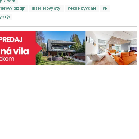
pik.com
riérový dizajn
Interiérový štýl
Pekné bývanie
PR
 štýl