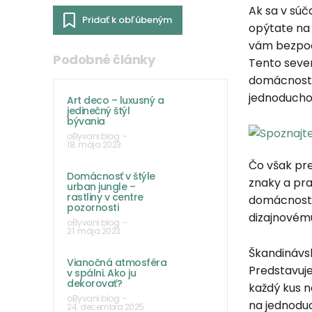
Ak sa v súč
Pridať k obľúbeným
opýtate na 
vám bezpoch
Podobné články
Tento sever
domácnosti
jednoducho
Art deco – luxusný a
jedinečný štýl
bývania
oByvani.blog
-
18. mája 2023
Čo však pr
Domácnosť v štýle
znaky a pra
urban jungle –
rastliny v centre
domácnosti
pozornosti
dizajnovému
oByvani.blog
-
21. mája 2023
Škandinávsky
Vianočná atmosféra
Predstavuje 
v spálni. Ako ju
dekorovať?
každý kus n
oByvani.blog
-
na jednoduc
24. decembra 2025