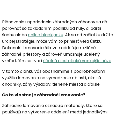
Plánovanie usporiadania záhradných záhonov sa dá
porovnať so zakladaním podniku od nuly, či partii
šachu alebo
online blackjacku
. Ak sa od začiatku držíte
určitej stratégie, môže vám to priniesť veľa úžitku.
Dokonalé lemovanie šikovne oddeľuje rozličné
záhradné priestory a zároveň umožňuje ucelený
vzhľad, čím sa tvorí
účelná a estetická vonkajšia oáza
.
V tomto článku vás oboznámime s podrobnosťami
využitia lemovania na vymedzenie oblastí, ako sú
chodníky, zóny výsadby, tienené miesta a ďalšie.
Čo to vlastne je záhradné lemovanie?
Záhradné lemovanie označuje materiály, ktoré sa
používajú na vytvorenie oddelení medzi jednotlivými