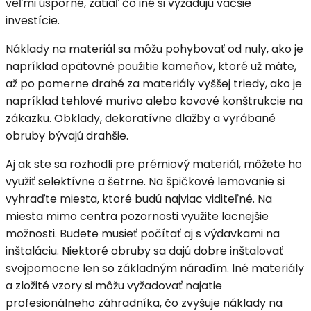
veľmi úsporné, zatiaľ čo iné si vyžadujú väčšie
investície.
Náklady na materiál sa môžu pohybovať od nuly, ako je
napríklad opätovné použitie kameňov, ktoré už máte,
až po pomerne drahé za materiály vyššej triedy, ako je
napríklad tehlové murivo alebo kovové konštrukcie na
zákazku. Obklady, dekoratívne dlažby a vyrábané
obruby bývajú drahšie.
Aj ak ste sa rozhodli pre prémiový materiál, môžete ho
využiť selektívne a šetrne. Na špičkové lemovanie si
vyhraďte miesta, ktoré budú najviac viditeľné. Na
miesta mimo centra pozornosti využite lacnejšie
možnosti. Budete musieť počítať aj s výdavkami na
inštaláciu. Niektoré obruby sa dajú dobre inštalovať
svojpomocne len so základným náradím. Iné materiály
a zložité vzory si môžu vyžadovať najatie
profesionálneho záhradníka, čo zvyšuje náklady na