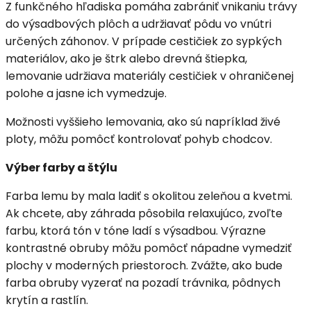
Z funkčného hľadiska pomáha zabrániť vnikaniu trávy
do výsadbových plôch a udržiavať pôdu vo vnútri
určených záhonov. V prípade cestičiek zo sypkých
materiálov, ako je štrk alebo drevná štiepka,
lemovanie udržiava materiály cestičiek v ohraničenej
polohe a jasne ich vymedzuje.
Možnosti vyššieho lemovania, ako sú napríklad živé
ploty, môžu pomôcť kontrolovať pohyb chodcov.
Výber farby a štýlu
Farba lemu by mala ladiť s okolitou zeleňou a kvetmi.
Ak chcete, aby záhrada pôsobila relaxujúco, zvoľte
farbu, ktorá tón v tóne ladí s výsadbou. Výrazne
kontrastné obruby môžu pomôcť nápadne vymedziť
plochy v moderných priestoroch. Zvážte, ako bude
farba obruby vyzerať na pozadí trávnika, pôdnych
krytín a rastlín.