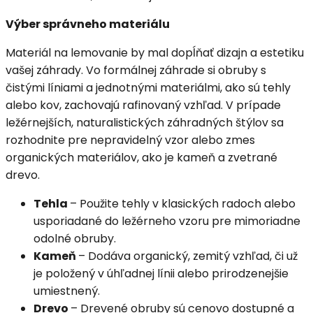
Výber správneho materiálu
Materiál na lemovanie by mal dopĺňať dizajn a estetiku
vašej záhrady. Vo formálnej záhrade si obruby s
čistými líniami a jednotnými materiálmi, ako sú tehly
alebo kov, zachovajú rafinovaný vzhľad. V prípade
ležérnejších, naturalistických záhradných štýlov sa
rozhodnite pre nepravidelný vzor alebo zmes
organických materiálov, ako je kameň a zvetrané
drevo.
Tehla
– Použite tehly v klasických radoch alebo
usporiadané do ležérneho vzoru pre mimoriadne
odolné obruby.
Kameň
– Dodáva organický, zemitý vzhľad, či už
je položený v úhľadnej línii alebo prirodzenejšie
umiestnený.
Drevo
– Drevené obruby sú cenovo dostupné a