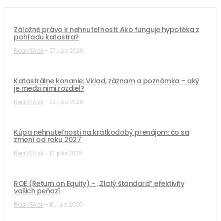
Záložné právo k nehnuteľnosti: Ako funguje hypotéka z
pohľadu katastra?
RealVEA.sk
-
27. júla 2026
Katastrálne konanie: Vklad, záznam a poznámka – aký
je medzi nimi rozdiel?
RealVEA.sk
-
22. júla 2026
Kúpa nehnuteľnosti na krátkodobý prenájom: čo sa
zmení od roku 2027
RealVEA.sk
-
17. júla 2026
ROE (Return on Equity) – „Zlatý štandard“ efektivity
vašich peňazí
RealVEA.sk
-
10. júla 2026