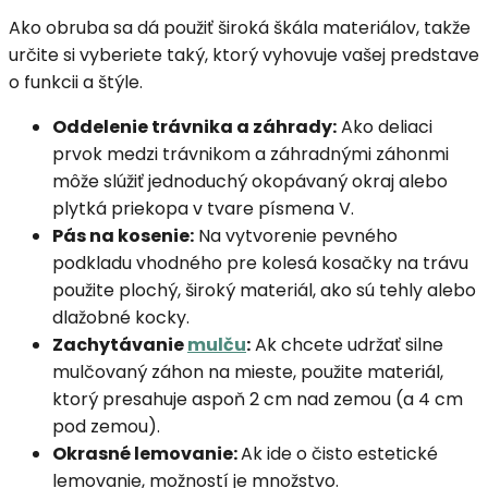
Ako obruba sa dá použiť široká škála materiálov, takže
určite si vyberiete taký, ktorý vyhovuje vašej predstave
o funkcii a štýle.
Oddelenie trávnika a záhrady:
Ako deliaci
prvok medzi trávnikom a záhradnými záhonmi
môže slúžiť jednoduchý okopávaný okraj alebo
plytká priekopa v tvare písmena V.
Pás na kosenie:
Na vytvorenie pevného
podkladu vhodného pre kolesá kosačky na trávu
použite plochý, široký materiál, ako sú tehly alebo
dlažobné kocky.
Zachytávanie
mulču
:
Ak chcete udržať silne
mulčovaný záhon na mieste, použite materiál,
ktorý presahuje aspoň 2 cm nad zemou (a 4 cm
pod zemou).
Okrasné lemovanie:
Ak ide o čisto estetické
lemovanie, možností je množstvo.