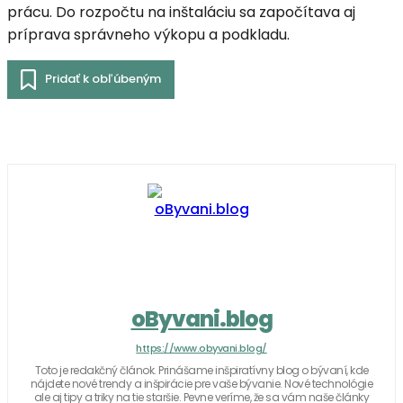
prácu. Do rozpočtu na inštaláciu sa započítava aj
príprava správneho výkopu a podkladu.
Pridať k obľúbeným
oByvani.blog
https://www.obyvani.blog/
Toto je redakčný článok. Prinášame inšpiratívny blog o bývaní, kde
nájdete nové trendy a inšpirácie pre vaše bývanie. Nové technológie
ale aj tipy a triky na tie staršie. Pevne veríme, že sa vám naše články