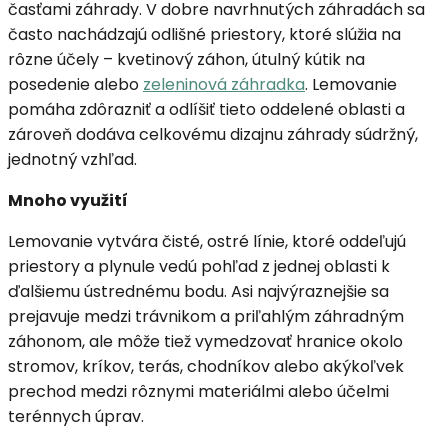
časťami záhrady. V dobre navrhnutých záhradách sa
často nachádzajú odlišné priestory, ktoré slúžia na
rôzne účely – kvetinový záhon, útulný kútik na
posedenie alebo
zeleninová záhradka
. Lemovanie
pomáha zdôrazniť a odlíšiť tieto oddelené oblasti a
zároveň dodáva celkovému dizajnu záhrady súdržný,
jednotný vzhľad.
Mnoho využití
Lemovanie vytvára čisté, ostré línie, ktoré oddeľujú
priestory a plynule vedú pohľad z jednej oblasti k
ďalšiemu ústrednému bodu. Asi najvýraznejšie sa
prejavuje medzi trávnikom a priľahlým záhradným
záhonom, ale môže tiež vymedzovať hranice okolo
stromov, kríkov, terás, chodníkov alebo akýkoľvek
prechod medzi rôznymi materiálmi alebo účelmi
terénnych úprav.