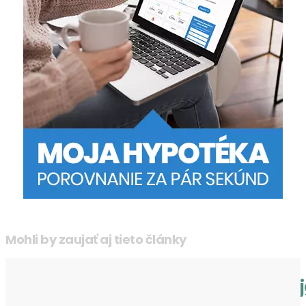
Mohli by zaujať aj tieto články
Prečo upratovanie v skleníku rozhoduj