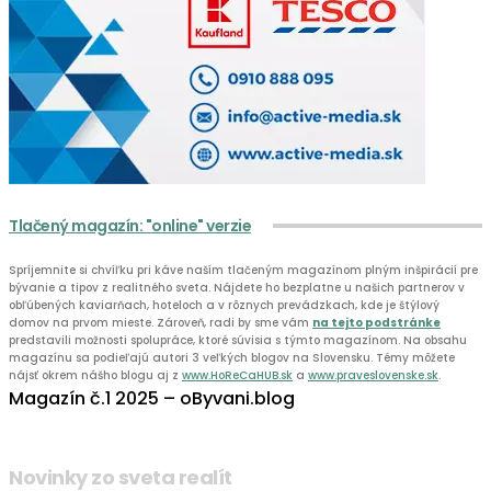
Tlačený magazín: "online" verzie
Spríjemnite si chvíľku pri káve naším tlačeným magazínom plným inšpirácií pre
bývanie a tipov z realitného sveta. Nájdete ho bezplatne u našich partnerov v
obľúbených kaviarňach, hoteloch a v rôznych prevádzkach, kde je štýlový
domov na prvom mieste. Zároveň, radi by sme vám
na tejto podstránke
predstavili možnosti spolupráce, ktoré súvisia s týmto magazínom. Na obsahu
magazínu sa podieľajú autori 3 veľkých blogov na Slovensku. Témy môžete
nájsť okrem nášho blogu aj z
www.HoReCaHUB.sk
a
www.praveslovenske.sk
.
Magazín č.1 2025 – oByvani.blog
Novinky zo sveta realít