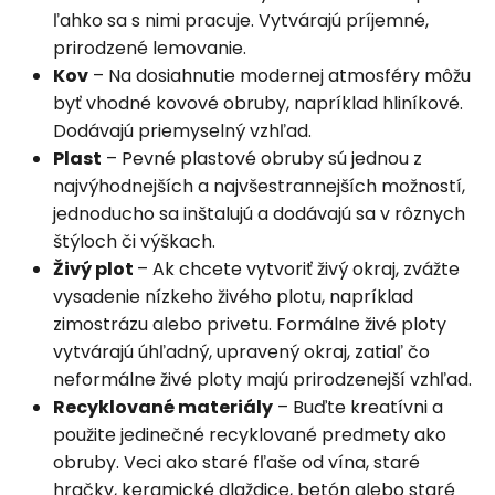
ľahko sa s nimi pracuje. Vytvárajú príjemné,
prirodzené lemovanie.
Kov
– Na dosiahnutie modernej atmosféry môžu
byť vhodné kovové obruby, napríklad hliníkové.
Dodávajú priemyselný vzhľad.
Plast
– Pevné plastové obruby sú jednou z
najvýhodnejších a najvšestrannejších možností,
jednoducho sa inštalujú a dodávajú sa v rôznych
štýloch či výškach.
Živý plot
– Ak chcete vytvoriť živý okraj, zvážte
vysadenie nízkeho živého plotu, napríklad
zimostrázu alebo privetu. Formálne živé ploty
vytvárajú úhľadný, upravený okraj, zatiaľ čo
neformálne živé ploty majú prirodzenejší vzhľad.
Recyklované materiály
– Buďte kreatívni a
použite jedinečné recyklované predmety ako
obruby. Veci ako staré fľaše od vína, staré
hračky, keramické dlaždice, betón alebo staré