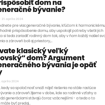
rispôsobiť dom na
eneračné bývanie?
-
21. apríla 2024
odnete pre viacgeneračné bývanie, kľúčom k harmonickém
e vhodné prispôsobenie domu, aby uspokojil potreby všetkých
o si teda zariadiť rodinný dom tak, aby v ňom každý našiel svo
a a zároveň boli aj priestory,...
vate klasický veľký
čovský“ dom? Argument
eneračného bývania je opäť
y
1. apríla 2024
 kedy sa spoločnosť snaží nájsť riešenia na stále rastúce
ývanie a zároveň žijeme v dobe, kde sa rodinné vzťahy a
i generáciami stávajú čoraz vzácnejšími - a teda o to
, môže byť predaj...