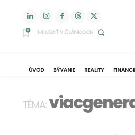
0
HĽADAŤ V ČLÁNKOCH
ÚVOD
BÝVANIE
REALITY
FINANCI
viacgener
TÉMA: