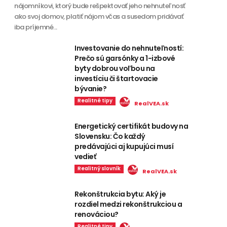
nájomníkovi, ktorý bude rešpektovať jeho nehnuteľnosť
ako svoj domov, platiť nájom včas a susedom pridávať
iba príjemné...
Investovanie do nehnuteľností:
Prečo sú garsónky a 1-izbové
byty dobrou voľbou na
investíciu či štartovacie
bývanie?
Realitné tipy
RealVEA.sk
Energetický certifikát budovy na
Slovensku: Čo každý
predávajúci aj kupujúci musí
vedieť
Realitný slovník
RealVEA.sk
Rekonštrukcia bytu: Aký je
rozdiel medzi rekonštrukciou a
renováciou?
Realitné tipy