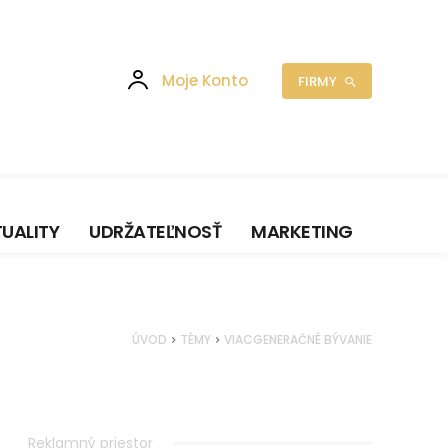
Moje Konto
FIRMY
UALITY
UDRŽATEĽNOSŤ
MARKETING
ÚVOD
TÉMY
VIACGENERAČNÉ BÝVANIE
Reklamný priestor