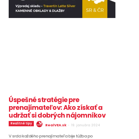
Úspešné stratégie pre
prenajímateľov: Ako získať a
udržať si dobrých nájomníkov
Realitné tipy
RealVEA.sk
-
19. januára 2024
V srdci každého prenajímateľa bije túžba po