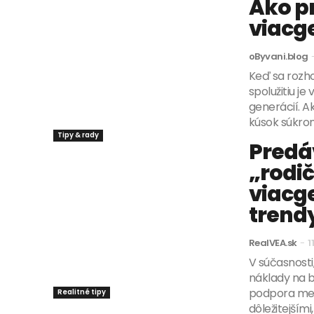
Ako p
viacg
oByvani.blog
Keď sa rozh
spolužitiu j
generácií. Ak
kúsok súkromi
Tipy & rady
Predá
„rodi
viacg
trend
RealVEA.sk
-
1
V súčasnosti,
náklady na b
podpora medz
Realitné tipy
dôležitejšími