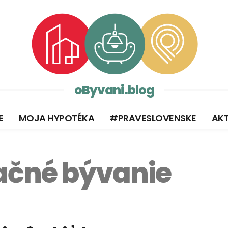
oByvani.blog
E
MOJA HYPOTÉKA
#PRAVESLOVENSKE
AKT
ačné bývanie