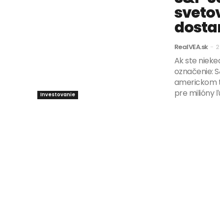
sveto
dostan
RealVEA.sk
-
2
Ak ste nieked
označenie: 
americkom t
pre milióny ľ
Investovanie