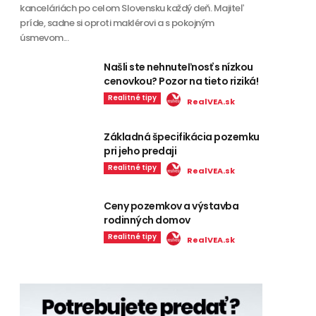
kanceláriách po celom Slovensku každý deň. Majiteľ
príde, sadne si oproti maklérovi a s pokojným
úsmevom...
Našli ste nehnuteľnosť s nízkou
cenovkou? Pozor na tieto riziká!
Realitné tipy
RealVEA.sk
Základná špecifikácia pozemku
pri jeho predaji
Realitné tipy
RealVEA.sk
Ceny pozemkov a výstavba
rodinných domov
Realitné tipy
RealVEA.sk