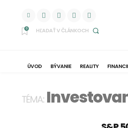
0
HĽADAŤ V ČLÁNKOCH
ÚVOD
BÝVANIE
REALITY
FINANCI
Investovan
TÉMA:
S&P 50