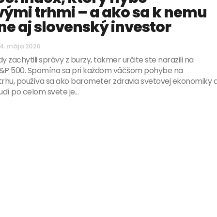
vými trhmi – a ako sa k nemu
e aj slovenský investor
4. mája 2026
y zachytili správy z burzy, takmer určite ste narazili na
S&P 500. Spomína sa pri každom väčšom pohybe na
rhu, používa sa ako barometer zdravia svetovej ekonomiky 
udí po celom svete je...