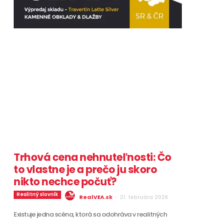
Trhová cena nehnuteľnosti: Čo
to vlastne je a prečo ju skoro
nikto nechce počuť?
Realitný slovník
RealVEA.sk
-
21. februára 2026
Existuje jedna scéna, ktorá sa odohráva v realitných