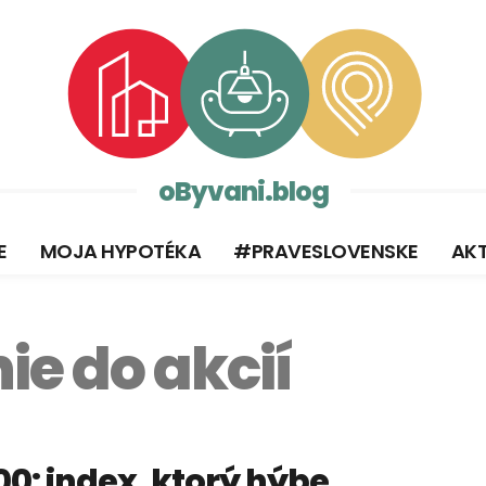
oByvani.blog
E
MOJA HYPOTÉKA
#PRAVESLOVENSKE
AKT
ie do akcií
0: index, ktorý hýbe