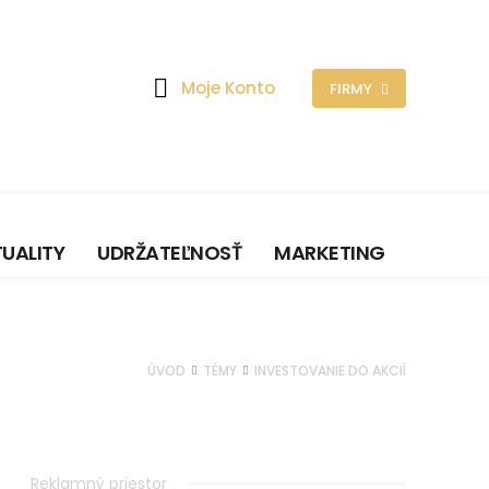
Moje Konto
FIRMY
UALITY
UDRŽATEĽNOSŤ
MARKETING
ÚVOD
TÉMY
INVESTOVANIE DO AKCIÍ
Reklamný priestor