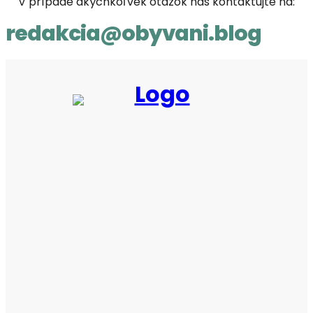
V prípade akýchkoľvek otázok nás kontaktujte na:
redakcia@obyvani.blog