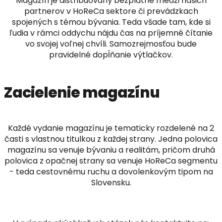
Magazín je distribuovaný bezplatne medzi našich
partnerov v HoReCa sektore či prevádzkach
spojených s témou bývania. Teda všade tam, kde si
ľudia v rámci oddychu nájdu čas na príjemné čítanie
vo svojej voľnej chvíli. Samozrejmosťou bude
pravidelné dopĺňanie výtlačkov.
Zacielenie magazínu
Každé vydanie magazínu je tematicky rozdelené na 2
časti s vlastnou titulkou z každej strany. Jedna polovica
magazínu sa venuje bývaniu a realitám, pričom druhá
polovica z opačnej strany sa venuje HoReCa segmentu
- teda cestovnému ruchu a dovolenkovým tipom na
Slovensku.