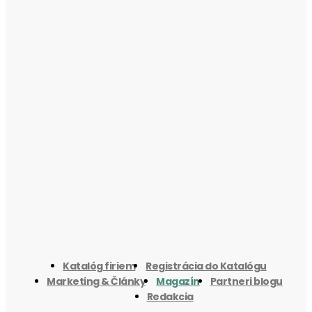
Katalóg firiem
Registrácia do Katalógu
Marketing & Články
Magazín
Partneri blogu
Redakcia